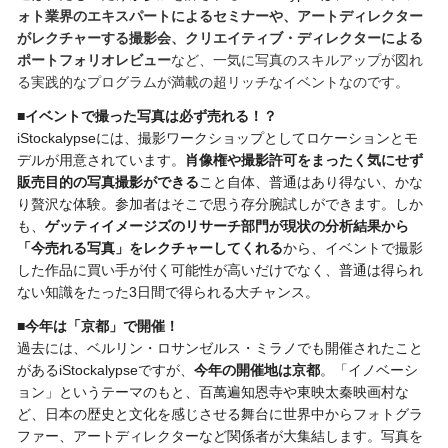
ォト業界のエキスパートによるセミナーや、アートディレクター
がレクチャーする撮影会、クリエイティブ・ディレクター
による
ポートフォリオレビュー
など、一気に写真のスキルアップが図れ
る実践的なプログラムが満載の超リッチなイベントなのです。
■イベントで撮った写真は必ず売れる！？
iStockalypseには、撮影ワークショップとしてロケーションとモ
デルが用意されています。
肖像権や撮影許可をまったく気にせず
販売目的の写真撮影ができる
こと自体、普通はあり得ない、かな
り贅沢な体験。参加者はそこで思う存分腕試しができます。しか
も、
ゲッティイメージズのリサーチ部門が現状の分析結果から
「今売れる写真」をレクチャーしてくれる
から、イベントで撮影
した作品に買い手が付く可能性が高いだけでなく、普通は得られ
ない知識をたった3日間で得られる大チャンス。
■今年は「京都」で開催！
過去には、ベルリン・ロサンゼルス・ミラノでも開催されたこと
があるiStockalypseですが、
今年の開催地は京都
。「イノベーシ
ョン」というテーマのもと、百萬遍知恩寺や東映太秦映画村な
ど、日本の歴史と文化を感じさせる舞台に世界中からフォトグラ
ファー、アートディレクターなど関係者が大集結します。写真を