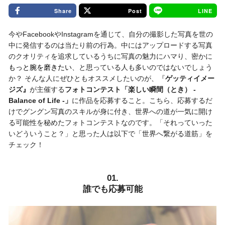
Share
Post
LINE
今やFacebookやInstagramを通じて、自分の撮影した写真を世の
中に発信するのは当たり前の行為。中にはアップロードする写真
のクオリティを追求しているうちに写真の魅力にハマり、密かに
もっと腕を磨きたい
、と思っている人も多いのではないでしょう
か？ そんな人にぜひともオススメしたいのが、『
ゲッティイメー
ジズ』
が主催する
フォトコンテスト「楽しい瞬間（とき） -
Balance of Life -」
に作品を応募すること。こちら、応募するだ
けでグングン写真のスキルが身に付き、世界への道が一気に開け
る可能性を秘めたフォトコンテストなのです。「それっていった
いどういうこと？」と思った人は以下で「世界へ繋がる道筋」を
チェック！
01.
誰でも応募可能