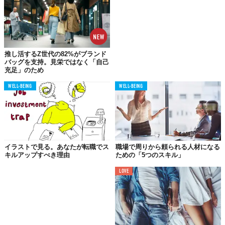
推し活するZ世代の82%がブランド
バッグを支持。見栄ではなく「自己
充足」のため
WELL-BEING
WELL-BEING
イラストで見る。あなたが転職でス
職場で周りから頼られる人材になる
キルアップすべき理由
ための「5つのスキル」
LOVE