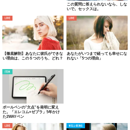
この質問に答えられないなら、しな
いで。セックスは。
LOVE
LOVE
【徹底解剖】あなたに彼氏ができな
あなたがいつまで経っても幸せにな
い理由は、この５つのうち、どれ？
れない「5つの理由」
ITEM
ボールペンの"欠点"を発明に変え
た。「エレコム×ゼブラ」5年かけ
た2WAYペン
LOVE
WELL-BEING