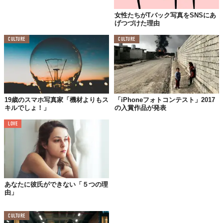
女性たちがTバック写真をSNSにあ
げつづけた理由
CULTURE
CULTURE
19歳のスマホ写真家「機材よりもス
「iPhoneフォトコンテスト」2017
キルでしょ！」
の入賞作品が発表
LOVE
あなたに彼氏ができない「５つの理
由」
CULTURE