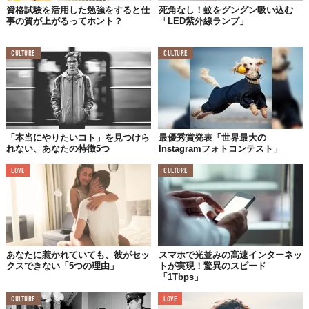
資格試験を活用した勉強をすると仕
死角なし！蚊をグングン吸い込む
事の質が上がるってホント？
「LED紫外線ランプ」
CULTURE
CULTURE
「本当にやりたいコト」を見つけら
最優秀賞発表「世界最大の
れない、あなたの特徴5つ
Instagramフォトコンテスト」
LOVE
CULTURE
あなたに惹かれていても、彼がセッ
スマホで光並みの高速インターネッ
クスできない「5つの理由」
トが実現！驚異のスピード
「1Tbps」
CULTURE
LOVE