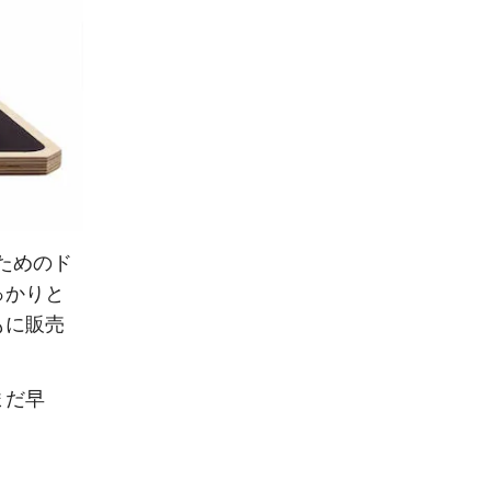
ためのド
っかりと
もに販売
まだ早