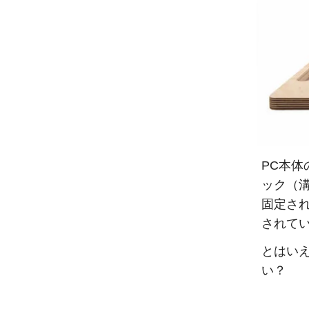
PC本
ック（
固定さ
されて
とはい
い？