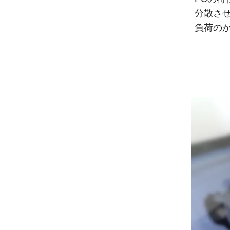
分散さ
負荷の