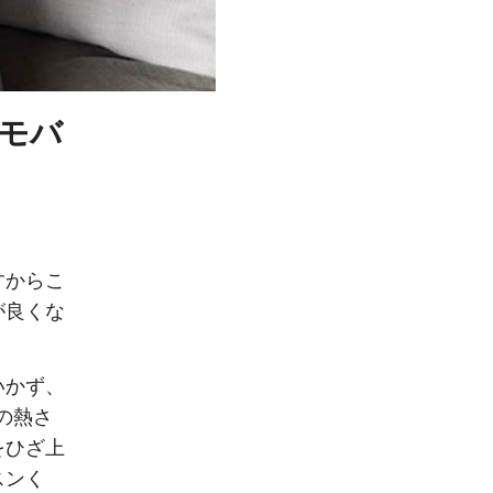
モバ
すからこ
が良くな
いかず、
の熱さ
をひざ上
スンく