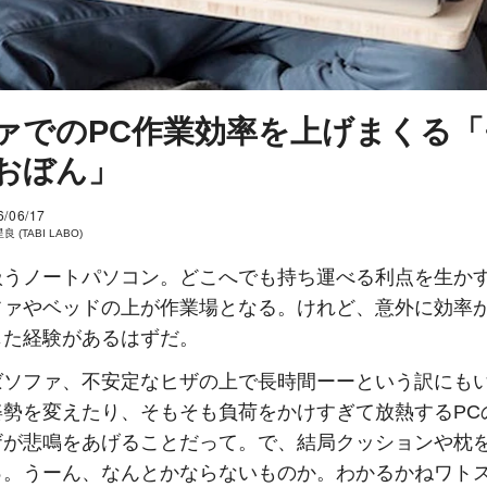
ァでのPC作業効率を上げまくる「
おぼん」
6/06/17
 (TABI LABO)
扱うノートパソコン。どこへでも持ち運べる利点を生か
ファやベッドの上が作業場となる。けれど、意外に効率
じた経験があるはずだ。
ばソファ、不安定なヒザの上で長時間ーーという訳にも
姿勢を変えたり、そもそも負荷をかけすぎて放熱するPC
ザが悲鳴をあげることだって。で、結局クッションや枕
っ。うーん、なんとかならないものか。わかるかねワト