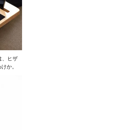
は、ヒザ
わけか。