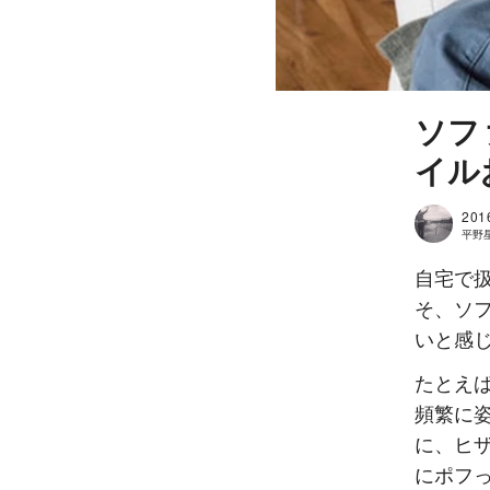
ソフ
イル
201
平野星良
自宅で
そ、ソ
いと感
たとえ
頻繁に
に、ヒ
にポフ