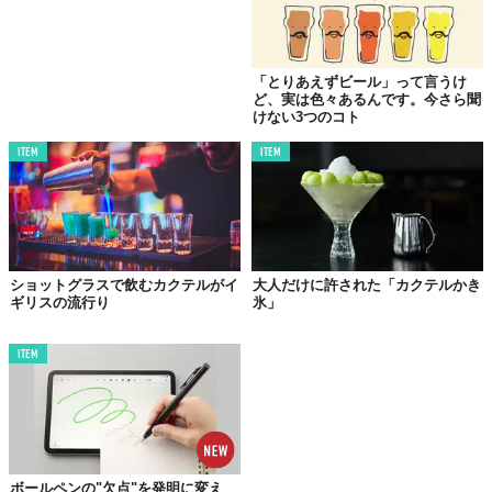
「とりあえずビール」って言うけ
ど、実は色々あるんです。今さら聞
爽やかミントとフレッシュライム、そこにホワイトラムの芳香が
けない3つのコト
渾然一体となった陽気なカクテル「モヒート」。夏に限らずオー
ITEM
ITEM
ルシーズンWELCOMEなわけだけど、ここにガムシロップを加え
たレシピが一般的。
食後酒として飲むならこれでいいんだけど、食中にもってくるな
らば、ベースはラムよりもウォッカが断然オススメ。もちろんガ
ムシロ抜きがシャープに決まる。
ショットグラスで飲むカクテルがイ
大人だけに許された「カクテルかき
ギリスの流行り
氷」
どんな料理とも相性よく、味を邪魔することもない。お店でも気
軽に受け付けてくれるから、ウォッカ・モヒートを楽しんでみて
は？
ITEM
03.
キンキンに冷やした紅茶に
「ディタ」をちょい足し
ボールペンの"欠点"を発明に変え