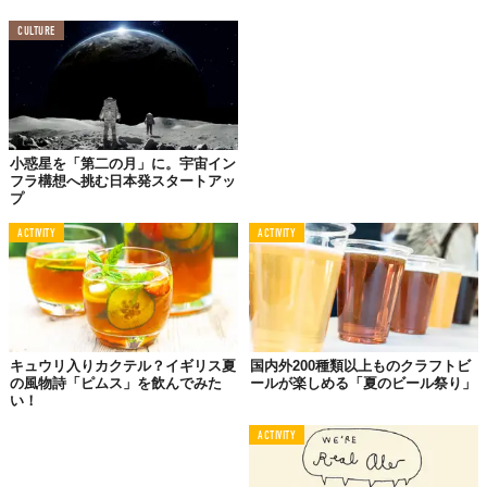
氷を入れて水で割るだけ。ソーダでも可。南仏の定番スタイルだ
CULTURE
が、これがイチバンうまい。現地のカフェやブラッスリーでは、
夕涼みをしながら、またはペタンクの合間にオランジーナで割っ
た変わり種を楽しむ人の姿も。
小惑星を「第二の月」に。宇宙イン
02.
フラ構想へ挑む日本発スタートアッ
プ
定番モヒートにひとひねり
「ウォッカ」ベースでオトナな飲み口
ACTIVITY
ACTIVITY
キュウリ入りカクテル？イギリス夏
国内外200種類以上ものクラフトビ
の風物詩「ピムス」を飲んでみた
ールが楽しめる「夏のビール祭り」
い！
ACTIVITY