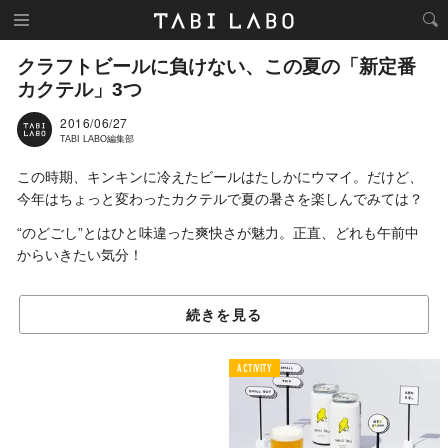
クラフトビールに負けない、この夏の「新定番
カクテル」3つ
2016/06/27
TABI LABO編集部
この時期、キンキンに冷えたビールはたしかにウマイ。だけど、
今年はちょっと変わったカクテルで夏の暑さを楽しんでみては？
“のどごし”とはひと味違った爽快さが魅力。正直、どれも午前中
からいきたい気分！
続きを見る
01.
太陽とハーブがとけ込んだ
南仏生まれの「パスティス」
ACTIVITY