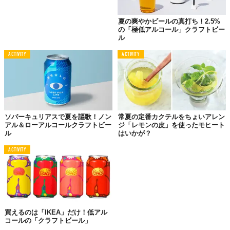
夏の爽やかビールの真打ち！2.5%
の「極低アルコール」クラフトビー
ル
ACTIVITY
ACTIVITY
ソバーキュリアスで夏を謳歌！ノン
常夏の定番カクテルをちょいアレン
アル＆ローアルコールクラフトビー
ジ「レモンの皮」を使ったモヒート
ル
はいかが？
南仏で欠かせない真夏の食前酒といえば「パスティス」。
ACTIVITY
マルセイユ生まれのリキュールで、八角に似た香りを持つ香草ア
ニスとリコリス（甘草）をアルコールで漬け込んだものが一般
的。その歴史は古く、フェンネルやローズマリーを加えたパステ
ィスなど多種多彩だ。日本でも比較的簡単に手に入るパスティス
用リキュールとして、「ペルノー」「リカール」「51」などが有
名。アニス香の違いをそれぞれに楽しめる。
買えるのは「IKEA」だけ！低アル
コールの「クラフトビール」
さて、鉄板の飲み方がこちら。