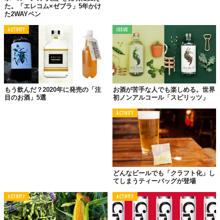
た。「エレコム×ゼブラ」5年かけ
た2WAYペン
ACTIVITY
ISSUE
もう飲んだ？2020年に発売の「注
お酒が苦手な人でも楽しめる。世界
目のお酒」5選
初ノンアルコール「スピリッツ」
ACTIVITY
ライチの味わいが凝縮したリキュールといえば「ディタ」。グレ
どんなビールでも「クラフト化」し
ープフルーツジュース＆トニックウォーターで割ったディタ・ス
てしまうティーバッグが登場
プモーニもいいし、シンプルにソーダで割るだけで十分ウマイ。
でも、これだけでは真夏のカクテルとして芸がない。
ACTIVITY
ACTIVITY
そこでオススメしたいのが、キンキンに冷やした紅茶で割ったス