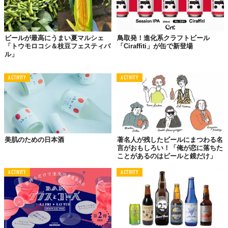
タイル。ディタ・アイスティー。風呂上がり、火照ったカラダに
みずみずしいライチ香が最高にいける。
紅茶とライチの組み合わせ。こちらはノンアルコールだけど、中
ビールが最高にうまい夏マルシェ
鳥取発！進化系クラフトビール
国安徽省（あんきしょう）では、紅茶にライチの香りを吸着させ
「トウモロコシ＆枝豆フェスティバ
「Ciraffiti」が缶で新登場
ル」
たフレーバーティー（茘枝紅茶）が有名。涼を誘う夏のお茶とし
て古くから親しまれている。
ACTIVITY
ACTIVITY
レシピなんて細かいことはどれも必要なし。TPOに合わせて気分
で濃度は調節OK。あとは、それぞれにマッチするお気に入りのグ
美肌のための日本酒
著名人が残したビールにまつわる名
ラスを見つけに街へ出よう。もちろん、外は暑いけどね。
言がおもしろい！「俺が恋に落ちた
ことがあるのはビールと鏡だけ」
TABI LABO
ACTIVITY
ACTIVITY
この世界は、もっと広いはずだ。