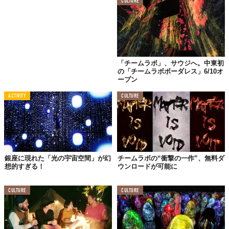
CULTURE
「チームラボ」、サウジへ。中東初
の「チームラボボーダレス」6/10オ
ープン
ACTIVITY
CULTURE
銀座に現れた「光の宇宙空間」が幻
チームラボの“衝撃の一作”、無料ダ
想的すぎる！
ウンロードが可能に
1年間の花々が時間と共に刻々と変化しながら咲き渡る宇宙。そん
CULTURE
CULTURE
な空間が、ドーム内に無限に広がっているインスタレーション作
品。鑑賞者が各々のスマートフォンで蝶を選択し投げ込むと、花
の宇宙空間に蝶が舞う──。