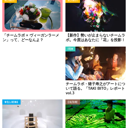
ACTIVITY
ACTIVITY
たとえば、この『Wander through the Crystal Universe』。昨年
銀座で展示され、大きな話題となった作品『Crystal Universe / ク
リスタル ユニバース』の進化版。なんと約6倍の規模に！
「チームラボ × ヴィーガンラーメ
【新作】勢いが止まらないチームラ
ン」って、どーなんよ？
ボ。今度はあなたに「花」を投影！
ITEM
チームラボ・猪子寿之がアートにつ
いて語る。「TAKI BITO」レポート
vol.3
WELL-BEING
CULTURE