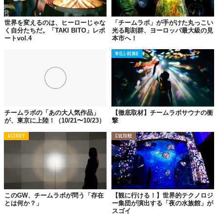
世界を変えるのは、ヒーローじゃな
「チームラボ」が手がけた丸っこい
く自分たちだ。「TAKI BITO」レポ
光る彫刻群、ヨーロッパ最大級の見
ートvol.4
本市へ！
CULTURE
WELL-BEING
チームラボの「あの大人気作品」
【徹底取材】チームラボサウナの衝
が、東京に上陸！（10/21〜10/23）
撃
ACTIVITY
CULTURE
このGW、チームラボが問う「存在
【観に行ける！】世界的テクノロジ
とは何か？」
ー集団が演出する「夜の水族館」が
スゴイ