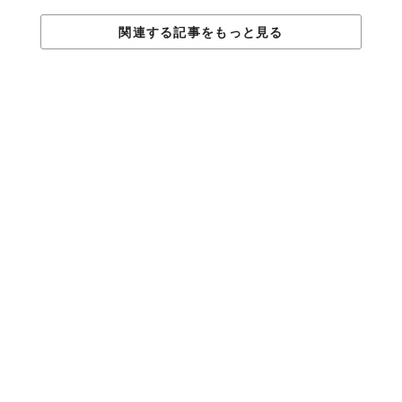
関連する記事をもっと見る
『
人と共に踊る鯉によって描かれる水面のドローイン
グ - Infinity』