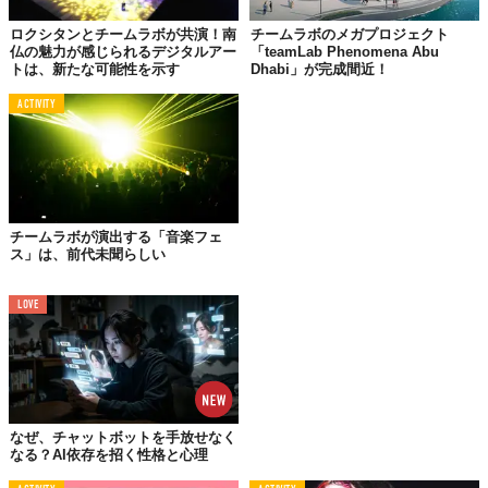
ロクシタンとチームラボが共演！南
チームラボのメガプロジェクト
仏の魅力が感じられるデジタルアー
「teamLab Phenomena Abu
トは、新たな可能性を示す
Dhabi」が完成間近！
ACTIVITY
チームラボが演出する「音楽フェ
ス」は、前代未聞らしい
LOVE
すでにいたるところで耳にするチームラボの名。彼らの作品の多
くを鑑賞済という人だっているかもしれません。
なぜ、チャットボットを手放せなく
なる？AI依存を招く性格と心理
それでも、今回の展示は一見の価値アリ。なんといっても、「過
去最大規模」なんですから。