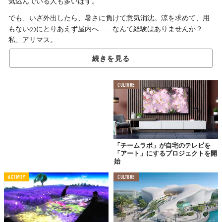
気込んでいる人も多いはず。
でも、いざ外出したら、暑さに負けて意気消沈。涼を求めて、用
もないのにとりあえず屋内へ……なんて経験はありませんか？
私、アリマス。
それならば、そもそも屋内スポットを目指してもイイかも。もち
続きを見る
ろん、涼しさだけじゃなく、最高にワクワクする場所であること
は言わずもがな。そういう意味では、この「DMM.プラネッツ Art
CULTURE
by teamLab」なんてピッタリだと思うんです。
作品で構成された迷路を
歩き回りながら鑑賞
「チームラボ」が自宅のテレビを
「アート」にするプロジェクトを開
始
ACTIVITY
CULTURE