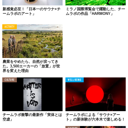
新感覚必至！「日本一のサウナ×チ
ミラノ国際博覧会で躍動した、チー
ームラボのアート」
ムラボの作品「HARMONY」
ACTIVITY
農業をやめたら、自然が戻ってき
た。3,500エーカーの「放置」が世
界を変えた理由
CULTURE
WELL-BEING
『
Floating in the Falling Universe of Flowers』
チームラボ衝撃の最新作「実体とは
チームラボによる「サウナ×アー
空虚」
ト」の新体験が六本木で楽しめる！