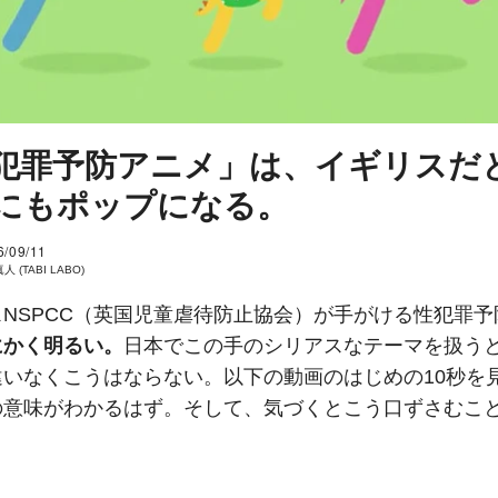
犯罪予防アニメ」は、イギリスだ
にもポップになる。
6/09/11
 (TABI LABO)
NSPCC（英国児童虐待防止協会）が手がける性犯罪予
にかく明るい。
日本でこの手のシリアスなテーマを扱う
違いなくこうはならない。以下の動画のはじめの10秒を
の意味がわかるはず。そして、気づくとこう口ずさむこ