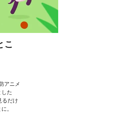
とこ
防アニメ
とした
見るだけ
とに。