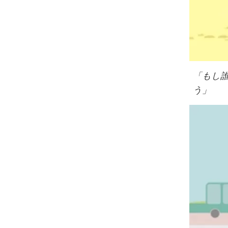
「もし
う」