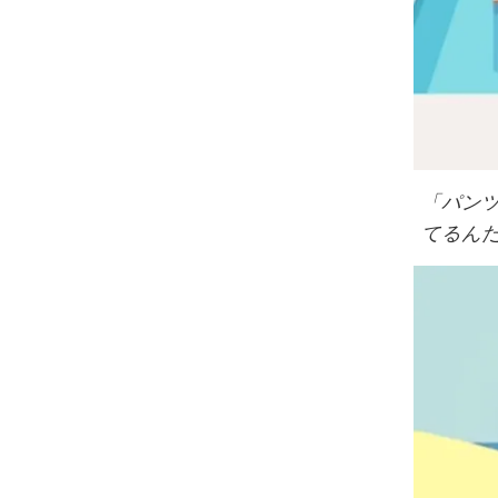
「パン
てるん