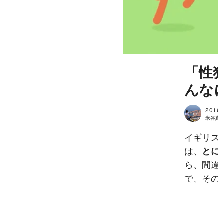
「性
んな
201
米谷真人
イギリス
は、
と
ら、間
で、そ