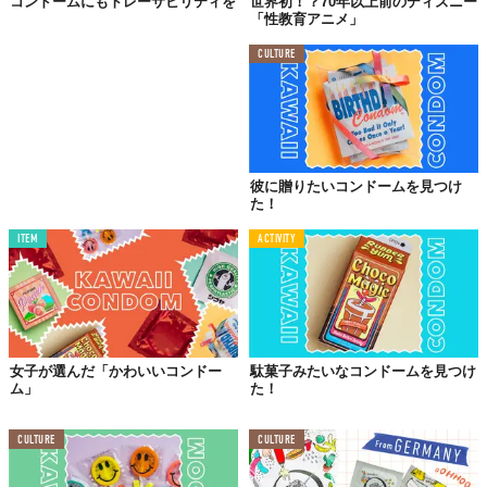
コンドームにもトレーサビリティを
世界初！？70年以上前のディズニー
「性教育アニメ」
CULTURE
彼に贈りたいコンドームを見つけ
た！
ITEM
ACTIVITY
女子が選んだ「かわいいコンドー
駄菓子みたいなコンドームを見つけ
ム」
た！
CULTURE
CULTURE