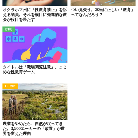
日本の若者の
コンドーム着用率の低さを改善
するために、正しい
コンドームの使い方を広め、誤った情報と戦っていくことからコ
オクラホマ州に「性教育禁止」を訴
つい見失う。本当に正しい「教育」
える議員。それを横目に先進的な教
ってなんだろう？
ンセプトを得たんだとか。
会が役目を果たす
コミカルなストーリーだけど、このアニメが伝えたいのは
「愛す
ISSUE
る人を守るために正しくコンドームを着けてほしい」
いう尊いメ
ッセージ──。
大好きなパートナーと一緒に観て楽しく学んでみるのもアリか
も。
Top image: ©
オカモト
タイトルは「職場閲覧注意」。まじ
めな性教育ゲーム
TABI LABO
ACTIVITY
この世界は、もっと広いはずだ。
農業をやめたら、自然が戻ってき
た。3,500エーカーの「放置」が世
界を変えた理由