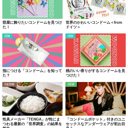
部屋に飾りたいコンドームを見つけ
世界のかわいいコンドーム＜from
た！
ドイツ＞
ITEM
ITEM
指につける「コンドーム」を知って
桃のいい香りがするコンドームを見
た？
つけた！
CULTURE
ISSUE
性具メーカー「TENGA」が性にま
「コンドームポケット」付きのユニ
つわる最新の「世界調査」の結果を
セックスなアンダーウェアが初お目