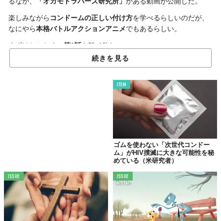
るなか、
「オカモトラバーズ研究所」
がある動画が公開した。
楽しみながら
コンドームの正しい付け方
を学べるらしいのだが、
なにやら
本格バトルアクションアニメ
でもあるらしい。
まずはとにかく、
第1話
を観て欲しい。
続きを見る
ITEM
ゴムを使わない「次世代コンドー
ム」がHIV撲滅に大きな可能性を秘
めている（米研究者）
ISSUE
ISSUE
©
オカモトコンドームズ／YouTube
「コンドームバトラー ゴロー」
は、主人公のゴローが敵と戦いな
がら、正しいコンドームの知識を伝える
性教育啓発アニメ
。