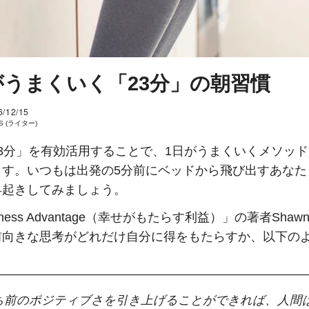
がうまくいく「23分」の朝習慣
6/12/15
 S (ライター)
23分」を有効活用することで、1日がうまくいくメソッ
ます。いつもは出発の5分前にベッドから飛び出すあなた
早起きしてみましょう。
iness Advantage（幸せがもたらす利益）」の著者Shawn 
前向きな思考がどれだけ自分に得をもたらすか、以下の
。
ち前のポジティブさを引き上げることができれば、人間