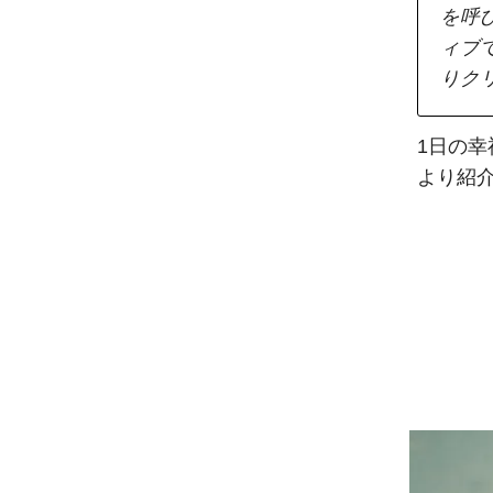
を呼
ィブ
りク
1日の
より紹