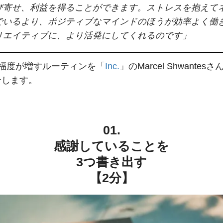
び寄せ、利益を得ることができます。ストレスを抱えて
でいるより、ポジティブなマインドのほうが効率よく働
リエイティブに、より活発にしてくれるのです」
幸福度が増すルーティンを「
Inc.
」のMarcel Shwantes
介します。
01.
感謝していることを
3つ書き出す
【2分】