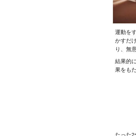
運動を
かすだ
り、無
結果的
果をも
たった