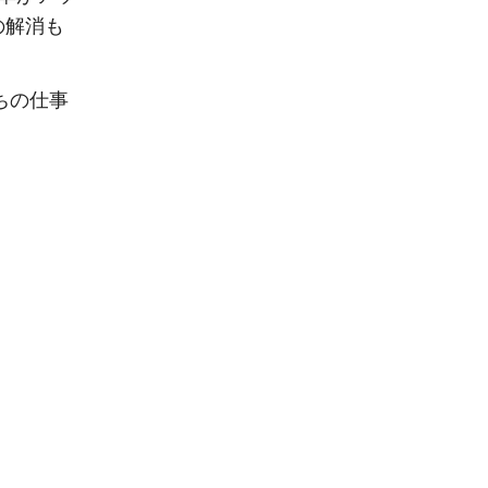
の解消も
ちの仕事