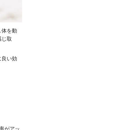
し体を動
感じ取
に良い効
率がアッ