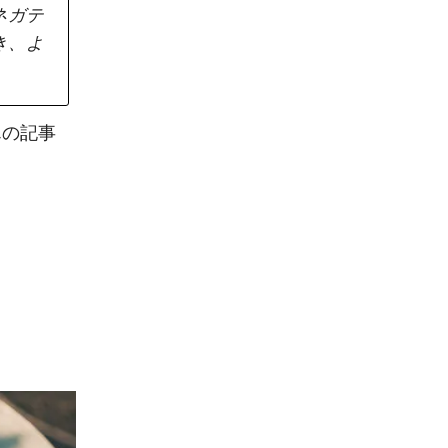
ネガテ
き、よ
さんの記事