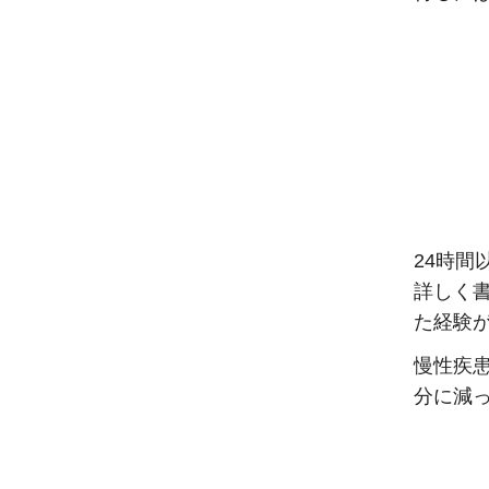
24時
詳しく
た経験
慢性疾
分に減