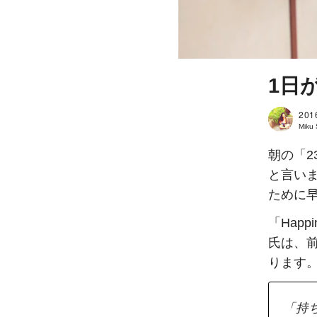
1日
201
Miku
朝の「
と言い
ために
「Happ
氏は、
ります
「持