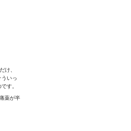
つだけ、
そういっ
のです。
痛薬が半