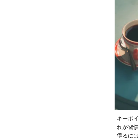
キーポ
れが習
得るに