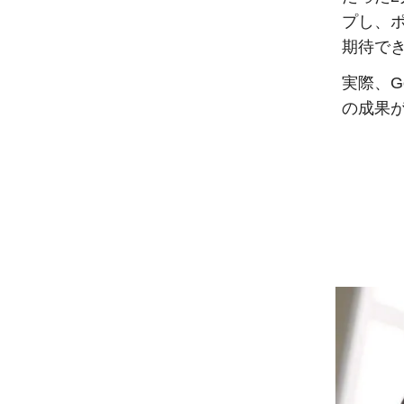
プし、
期待で
実際、G
の成果