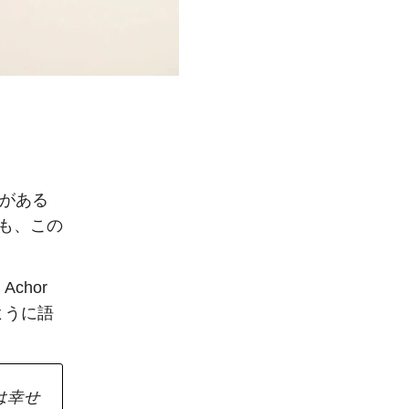
ドがある
も、この
Achor
ように語
は幸せ