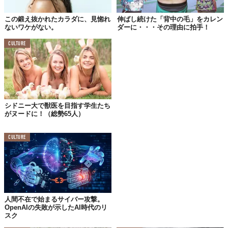
この鍛え抜かれたカラダに、見惚れ
伸ばし続けた「背中の毛」をカレン
ないワケがない。
ダーに・・・その理由に拍手！
CULTURE
ジェンダーやセクシャリティの多様性は、リベラル層を中心に世
界中で徐々に認められつつあります。しかしその一方で、保守的
な価値観を持った人たちが発言力を持ってきていることも事実で
す。
シドニー大で獣医を目指す学生たち
イギリスではEU離脱の是非を問う国民投票が行われたのも記憶に
がヌードに！（総勢65人）
新しいですが、それ以来セクシャルマイノリティを対象にしたヘ
イトクライムが147%増加したという統計もあります。また大方の
CULTURE
予想を裏切ったドナルド・トランプのアメリカ大統領の当選は、
保守的な貧困層の投票が決め手になった、とも分析されていま
す。
現在先進国では、豊かな革新派と貧しい保守派が分断され対立が
進んでいるという見方もあります。こうした動きの中で、いわゆ
人間不在で始まるサイバー攻撃。
OpenAIの失敗が示したAI時代のリ
るLGBTQと呼ばれる人たちが攻撃を受けやすくなっているという
スク
側面もあるのです。