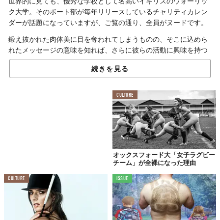
世界的に見ても、優秀な学校として名高いイギリスのウォーリッ
ク大学。そのボート部が毎年リリースしているチャリティカレン
ダーが話題になっていますが、ご覧の通り、全員がヌードです。
鍛え抜かれた肉体美に目を奪われてしまうものの、そこに込めら
れたメッセージの意味を知れば、さらに彼らの活動に興味を持つ
ことができるかもしれません。
続きを見る
ありのままの姿こそ
CULTURE
素晴らしい
オックスフォード大「女子ラグビー
チーム」が全裸になった理由
CULTURE
ISSUE