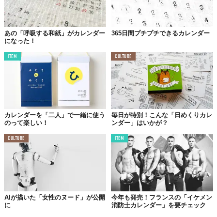
あの「呼吸する和紙」がカレンダー
365日間プチプチできるカレンダー
になった！
ITEM
CULTURE
2017年版カレンダーのメイキング動画は、こちらから。
カレンダーを「二人」で一緒に使う
毎日が特別！こんな「日めくりカレ
のって楽しい！
ンダー」はいかが？
CULTURE
ITEM
AIが描いた「女性のヌード」が公開
今年も発売！フランスの「イケメン
に
消防士カレンダー」を要チェック
Licensed material used with permission by
warwick rowers