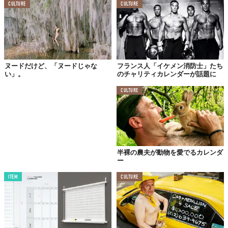
CULTURE
CULTURE
ヌードだけど、「ヌードじゃな
フランス人「イケメン消防士」たち
い」。
のチャリティカレンダーが話題に
CULTURE
半裸の農夫が動物を愛でるカレンダ
ー
2009年からスタートしたこのチャリティカレンダーは、SNSを通
ITEM
CULTURE
じて徐々に広がっていき、今では80ヶ国で購入され、集まったお
金は寄付されています。
英・ウォーリック大学ボート部のメンバーたちが生まれたままの
姿で写るのは