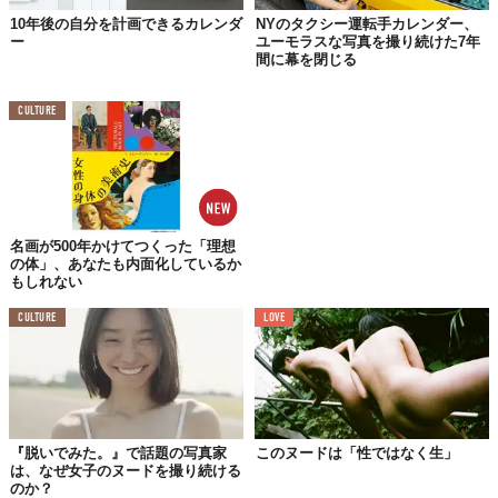
10年後の自分を計画できるカレンダ
NYのタクシー運転手カレンダー、
ー
ユーモラスな写真を撮り続けた7年
「ありのままの姿こそ、素晴らしい」
間に幕を閉じる
というメッセージなのです。そのたくましい姿は、セクシャルマ
CULTURE
イノリティへの力強い支援が込められています。
名画が500年かけてつくった「理想
の体」、あなたも内面化しているか
もしれない
CULTURE
LOVE
『脱いでみた。』で話題の写真家
このヌードは「性ではなく生」
は、なぜ女子のヌードを撮り続ける
のか？