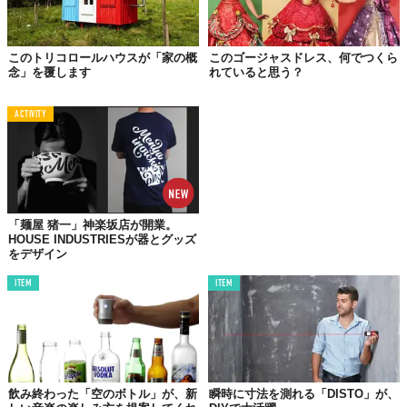
このトリコロールハウスが「家の概
このゴージャスドレス、何でつくら
念」を覆します
れていると思う？
ACTIVITY
空き箱を包装紙でラッピングしてつくる、フタつきのギフトボッ
クス。これも素敵！
DAY 4.
「麺屋 猪一」神楽坂店が開業。
ホリデイ・ギフトバッグ
HOUSE INDUSTRIESが器とグッズ
をデザイン
ITEM
ITEM
飲み終わった「空のボトル」が、新
瞬時に寸法を測れる「DISTO」が、