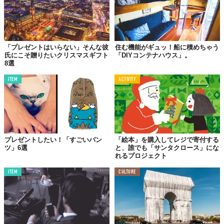
サンタさん風のベルトとボタンがポイントのラッピング。オリジ
ナルでベルトやボタンの柄を変えれば、また違った雰囲気でも楽
「プレゼントはいらない」そんな彼
住む機能がギュッ！船に積めちゃう
氏にこそ贈りたいクリスマスギフト
「DIYコンテナハウス」。
しめそうですよ。
8選
ITEM
ACTIVITY
DAY 6.
リボンがポイント！
プレゼントしたい！「すごいパン
「絵本」を購入してレジで寄付する
ツ」6選
と、誰でも「サンタクロース」にな
れるプロジェクト
ITEM
CULTURE