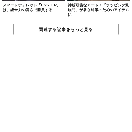
スマートウォレット「EKSTER」
持続可能なアート！「ラッピング凱
は、総合力の高さで勝負する
旋門」が暑さ対策のためのアイテム
さぁ、折り返し地点の6日目。
に
箱の上に華やかなリボンをつけてみましょう。一見とても難しそ
関連する記事をもっと見る
うに見えますが、8の字にねじって、輪の形にしたリボンを重ねて
いくだけなんです！
DAY 7.
ホリディ・ポインセチア
ギフトボックス