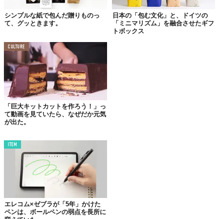
シンプルな紙で包んだ贈りものっ
日本の「包む文化」と、ドイツの
て、グッときます。
「ミニマリズム」を融合させたギフ
トボックス
CULTURE
プレゼントの中身が見えてる、フォルダー型のラッピング。
本やタブレット、文具などのプレゼントにも最適ですね。プレゼ
ントカードの差し込みポケット付き。
「巨大キットカットを作ろう！」っ
て動画を見ていたら、なぜだか元気
DAY 2.
が出た。
クリスマスツリー
ギフトボックス
ITEM
エレコム×ゼブラが「5年」かけた
ペンは、ボールペンの弱点を長所に