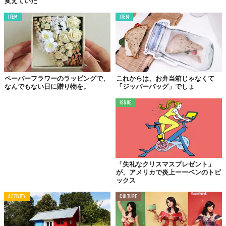
変えていた
ITEM
ITEM
もうクリスマスは終わってしまいましたが、これはとても喜ばれ
そうです。
ペーパーフラワーのラッピングで、
これからは、お弁当箱じゃなくて
なんでもない日に贈り物を。
「ジッパーバッグ」でしょ
もらったらそのまま飾っておける、ペーパータイプの素敵なクリ
スマスツリー。てっぺんの星も紙でできていますよ。
ISSUE
DAY 3.
ホリデイ・ギフトボックス
「失礼なクリスマスプレゼント」
が、アメリカで炎上ーーベンのトピ
ックス
ACTIVITY
CULTURE