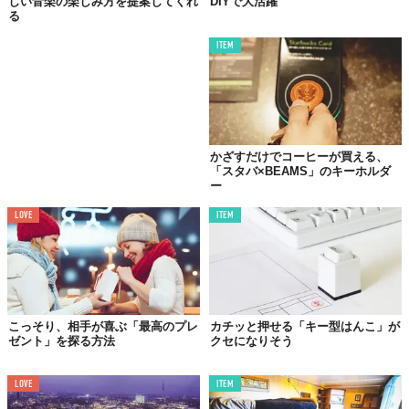
しい音楽の楽しみ方を提案してくれ
DIYで大活躍
る
ITEM
好きな柄の紙と、リボンでつくるミニバッグ。組み合わせにもこ
だわってみたいですね♪
かざすだけでコーヒーが買える、
DAY 5.
「スタバ×BEAMS」のキーホルダ
ー
サンタスーツ
ギフトラッピング
LOVE
ITEM
こっそり、相手が喜ぶ「最高のプレ
カチッと押せる「キー型はんこ」が
ゼント」を探る方法
クセになりそう
LOVE
ITEM