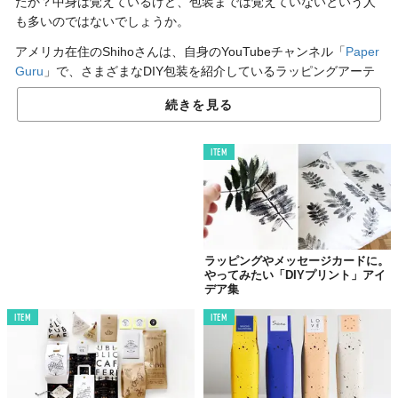
たか？中身は覚えているけど、包装までは覚えていないという人
も多いのではないでしょうか。
アメリカ在住のShihoさんは、自身のYouTubeチャンネル「
Paper
Guru
」で、さまざまなDIY包装を紹介しているラッピングアーテ
ィスト。昨年末には、クリスマスに 向けて
「12 Days Holiday
続きを見る
Gift Wrapping Challenge」
と銘打ってアップしていました。
12日分とバリエーションが豊富なので、メモしておけば絶対に今
ITEM
後使えるはず。
DAY 1.
折り紙ポケットフォルダー
ラッピングやメッセージカードに。
やってみたい「DIYプリント」アイ
デア集
ITEM
ITEM