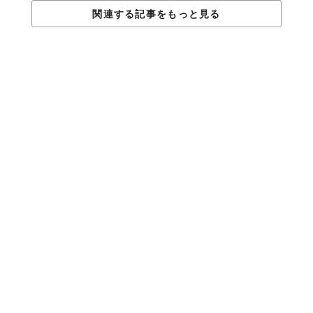
貧困や差別に直面するたび、
関連する記事をもっと見る
芽生えていく「分かち合う」ことの大切さ
Photo by
Paco Rocha
のちにこの旅を振り返ったRhinalが、「いちばんショッキングだ
った」と振り返った出来事がある。
北欧の街を旅していたときのこと。ひどい差別を受け、食べるも