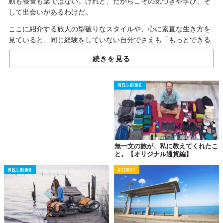
動も寝食も楽ではない。けれど、だからこその気づきや学び、そ
して出会いがあるわけだ。
ここに紹介する旅人の型破りなスタイルや、心に素直な生き方を
見ていると、同じ経験をしていない自分でさえも「もっとできる
ことがある！」と、ついその気にさせられる。
続きを見る
3人の旅人のストーリーをめぐる『
無一文の旅が、私に教えてくれ
たこと』
、まずは【ヒッチハイク編】からどうぞ。
WELL-BEING
仕事でお金を手にするほど、
心は虚しくなっていった。
Rhinal Patel（映像ディレクター）
無一文の旅が、私に教えてくれたこ
と。【オリジナル通貨編】
WELL-BEING
ACTIVITY