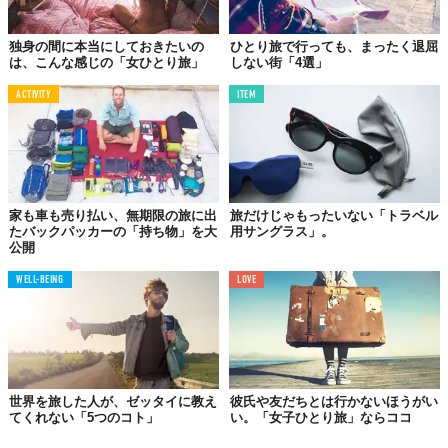
Photo by
Paco Rocha
独身の間に本当にしておきたいの
ひとり旅で行っても、まったく退屈
ホテル生活から一転、寝床はハイウェイのサービスステーション
は、こんな感じの「女ひとり旅」
しない街「4選」
やテントに。食料を手に入れるため、レストランを訪ねて廃棄さ
れる食材を手に入れることもあった。環境も境遇も往路とはまっ
ACTIVITY
ITEM
たく別物の復路。
だが、彼女は言う。無一文になったとたん、気づくことがとても
増えたと。
家も車も売り払い、無期限の旅に出
旅だけじゃもったいない「トラベル
たバックパッカーの「持ち物」を大
用サングラス」。
「金銭のやりとりなんてなくても、人と人はつながってい
公開
くんです。私の周りには、大切な人であふれるようになっ
ていったの。深く信頼のおける友だちばかりがね」。
WELL-BEING
LOVE
過去を振り返ったり、この先の人生を憂うよりも、いま生きてい
るこの瞬間を何よりも大切にできたとき、今まで感じたことのな
い幸福感がRhinalの心を満たしていた。
世界を旅した人が、ゼッタイに教え
彼氏や友だちとは行かないほうがい
てくれない「5つのコト」
い。「女子ひとり旅」ならココ