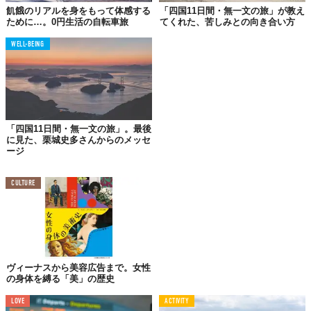
飢餓のリアルを身をもって体感する
「四国11日間・無一文の旅」が教え
ために…。0円生活の自転車旅
てくれた、苦しみとの向き合い方
WELL-BEING
Photo by
Paco Rocha
「四国11日間・無一文の旅」。最後
に見た、栗城史多さんからのメッセ
イギリス人女性の
Rhinal Patel
さんはロンドン在住、映画制作ディ
ージ
レクターとしてのキャリアを築いていた。アンジェリーナ・ジョ
リーをはじめ、ハリウッド女優らと仕事をするうちに、生活には
CULTURE
困らないだけの十分な収入を得るようになっていた。
ところが仕事が忙しくなるにつれて、人生に違和感を抱くように
なったという。自分も、周りの人たちも、「人生をお金で考える
ようになってしまった」と。そのことが彼女の心に窮屈さと虚し
さをもたらしていった。
ヴィーナスから美容広告まで。女性
の身体を縛る「美」の歴史
このままではいけない…彼女は、自分の人生を取り戻すための旅
に出ることを決意した。
LOVE
ACTIVITY