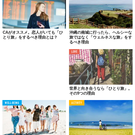
Rhinalのギモン：
お金に囚われない人生とは、
どういうものか？
CAがオススメ。恋人がいても「ひ
沖縄の南城に行ったら、ヘルシーな
とり旅」をするべき理由とは？
旅ではなく「ウェルネスな旅」をす
るべき理由
LOVE
世界と向き合うなら「ひとり旅」。
その9つの理由
WELL-BEING
ACTIVITY
Photo by
Paco Rocha
ひとり旅を通じて、それを自分の目で確かめてみたかった。