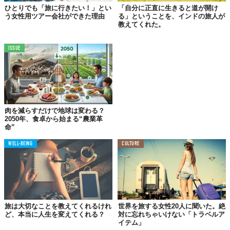
ひとりでも「旅に行きたい！」とい
「自分に正直に生きると道が開け
Rhinalの計画はこうだ。ロンドンの自宅から目指すのは香港。そ
う女性用ツアー会社ができた理由
る」ということを、インドの旅人が
教えてくれた。
こからヒッチハイクでまたロンドンまで戻ってくる。ところが、
訪れる先々で目にしたのは、想像していた以上の貧困、社会格
差、そして差別だったそうだ。
ISSUE
計画していた道程の折り返し地点に差し掛かったとき、彼女は
「お金に束縛されない人生」について、改めて見つめ直そうとし
たのかもしれない。香港に到着後、Rhinalは、インドの子供達を
支援する慈善団体「
Goa Outreach
」に、所持金を含む預金のすべ
肉を減らすだけで地球は変わる？
てを寄付してしまう。文字通りの
無一文
がここから始まった。
2050年、食卓から始まる“農業革
命”
WELL-BEING
CULTURE
全額寄付で無一文に。でも、
人とのつながりを感じることができた。
旅は大切なことを教えてくれるけれ
世界を旅する女性20人に聞いた。絶
ど、本当に人生を変えてくれる？
対に忘れちゃいけない「トラベルア
イテム」