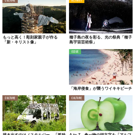
CULTURE
ACTIVITY
もっと高く！彫刻家親子が作る
種子島の夜を彩る、光の祭典「種子
「新・キリスト像」
島宇宙芸術祭」
ISSUE
意外にも、保坂さんがその魅力に気づいたのは、サンドアーティ
ストとしての活動を始めてしばらくしてからだとか。
「海岸侵食」が襲うワイキキビーチ
あるイベントの終了後、会場となった海辺に再び足を運ぶと、苦
CULTURE
CULTURE
労してつくったはずの作品が跡形もなく、まるで何事もなかった
かのように砂に還っていたそうです。とろこが、不思議と哀愁に
似た感情は一切生まれなかった、と保坂さん。その時を境に彼は
こう思うようになりました。
描き出すのはノスタルジー。「孤独
A to Z。食べ物の頭文字を「アルフ