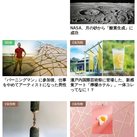
NASA、月の砂から「酸素生成」に
成功
ISSUE
CULTURE
「バーニングマン」に参加後、仕事
瀬戸内国際芸術祭に登場した、新感
をやめてアーティストになった男性
覚アート「檸檬ホテル」。一体コレ
ってなに！？
CULTURE
CULTURE