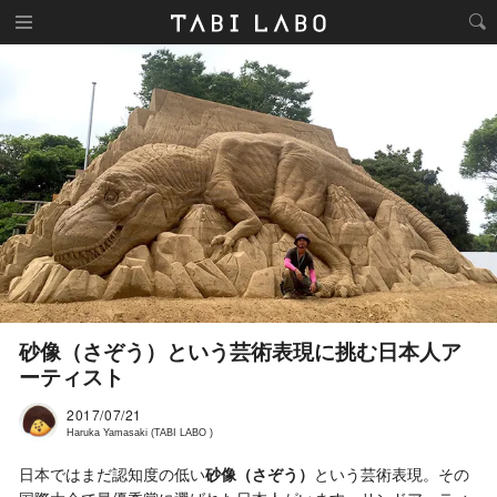
砂像（さぞう）という芸術表現に挑む日本人ア
ーティスト
2017/07/21
Haruka Yamasaki (TABI LABO )
日本ではまだ認知度の低い
砂像（さぞう）
という芸術表現。その