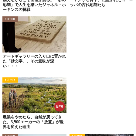
彫刻」で人生を築いたジャネル・ホ
ッパの古代彫刻たち
ーキンスの挑戦
CULTURE
アートギャラリーの入り口に置かれ
た「砂文字」。その意味が深
い・・・
砂像とは、芯材を使わず砂と水だけで作られた彫刻のこと。表面
に定着材を吹きかけて固めてはいるものの、とてもデリケートな
ACTIVITY
んだそう。
でも、だからこそ石膏でもブロンズでもなく、砂で形づくられる
彫刻は、
永い月日を経てもカタチが残る素材には感じえない“儚
さ”があります。
農業をやめたら、自然が戻ってき
た。3,500エーカーの「放置」が世
界を変えた理由