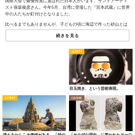
国際大会で最優秀賞に選ばれた日本人がいます。サンドアーティ
スト保坂俊彦さん。今年5月、台湾に登場した『宮本武蔵』に世界
中の人たちが釘付けとなりました。
比べるまでもありませんが、子どもの頃に海辺で作った砂山とは
段違いのスキルが必要。扱っている素材が「砂」である以上、ど
続きを見る
う考えてもすぐに壊れてしまいそうなのに。まだまだ、知られて
いない砂像の魅力、奥が深いんです。
ACTIVITY
儚くも力強い「砂」の彫刻
目玉焼き、という芸術表現。
ACTIVITY
CULTURE
消えるからこそ価値がある。「砂の
「ヤクザな背中」に惹かれたヨーロ