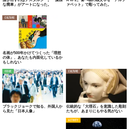
な廃車」がアートになった。
ァベット」で彫ってみた。
「自然の素材を使って自然の中でつくる砂像は、その場所
でしか見ることのできない“一期一会”のようなもの」 
CULTURE
砂と作家との一瞬の出会いから生まれた作品は、まだまだありま
す。
名画が500年かけてつくった「理想
21年間分の「一期一会」
の体」、あなたも内面化しているか
もしれない
ISSUE
CULTURE
ブラックジョークで知る、外国人か
伝統的な「大理石」を意識した彫刻
ら見た「日本人像」
たちが、あまりにもやる気がない
ACTIVITY