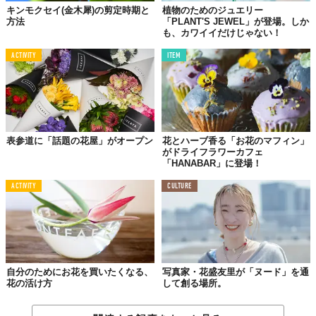
キンモクセイ(金木犀)の剪定時期と
植物のためのジュエリー
方法
「PLANT'S JEWEL」が登場。しか
も、カワイイだけじゃない！
ACTIVITY
ITEM
表参道に「話題の花屋」がオープン
花とハーブ香る「お花のマフィン」
がドライフラワーカフェ
「HANABAR」に登場！
ACTIVITY
CULTURE
自分のためにお花を買いたくなる、
写真家・花盛友里が「ヌード」を通
花の活け方
して創る場所。