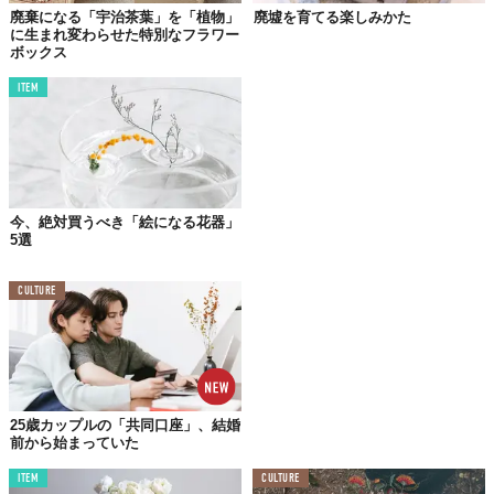
廃棄になる「宇治茶葉」を「植物」
廃墟を育てる楽しみかた
に生まれ変わらせた特別なフラワー
ボックス
ITEM
今、絶対買うべき「絵になる花器」
5選
CULTURE
25歳カップルの「共同口座」、結婚
前から始まっていた
ITEM
CULTURE