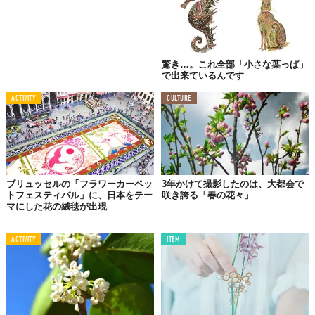
驚き…。これ全部「小さな葉っぱ」
で出来ているんです
ACTIVITY
CULTURE
ブリュッセルの「フラワーカーペッ
3年かけて撮影したのは、大都会で
トフェスティバル」に、日本をテー
咲き誇る「春の花々」
マにした花の絨毯が出現
ACTIVITY
ITEM