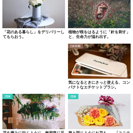
「花のある暮らし」をデリバリーし
植物が根をはるように「針を刺す」
てもらおう。
と、生命力が溢れ出す。
CULTURE
気になるときにさっと使える、コン
パクトなエチケットブラシ。
ITEM
ITEM
花を摘みに行くように。無邪気に足
服と同じようにお花も……「ユニク