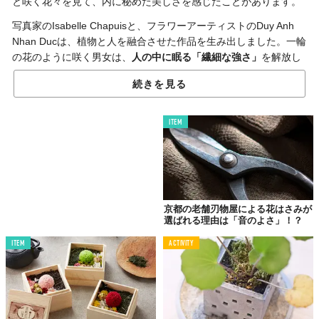
と咲く花々を見て、内に秘めた美しさを感じたことがあります。
写真家のIsabelle Chapuisと、フラワーアーティストのDuy Anh
Nhan Ducは、植物と人を融合させた作品を生み出しました。一輪
の花のように咲く男女は、
人の中に眠る「繊細な強さ」
を解放し
たよう。
続きを見る
目覚める生命力
ITEM
京都の老舗刃物屋による花はさみが
選ばれる理由は「音のよさ」！？
ITEM
ACTIVITY