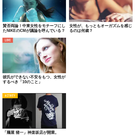
賛否両論！中東女性をモチーフにし
女性が、もっともオーガズムを感じ
たNIKEのCMが議論を呼んでいる？
るのは何歳？
LOVE
彼氏ができない不安をもつ、女性が
するべき「10のこと」
ACTIVITY
「麺屋 猪一」神楽坂店が開業。