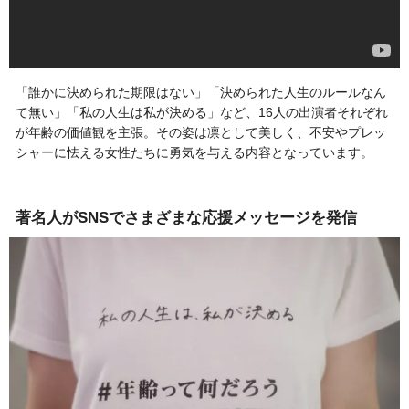
「誰かに決められた期限はない」「決められた人生のルールなん
て無い」「私の人生は私が決める」など、16人の出演者それぞれ
が年齢の価値観を主張。その姿は凛として美しく、不安やプレッ
シャーに怯える女性たちに勇気を与える内容となっています。
著名人がSNSでさまざまな応援メッセージを発信