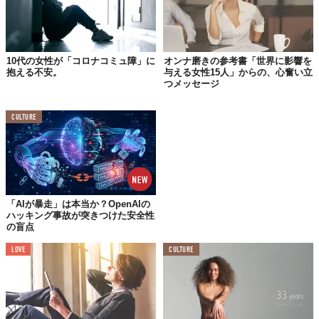
10代の女性が「コロナコミュ障」に
オンナ磨きの参考書「世界に影響を
抱える不安。
与える女性15人」からの、心奮い立
つメッセージ
CULTURE
「AIが暴走」は本当か？OpenAIの
ハッキング事故が突きつけた安全性
の盲点
LOVE
CULTURE