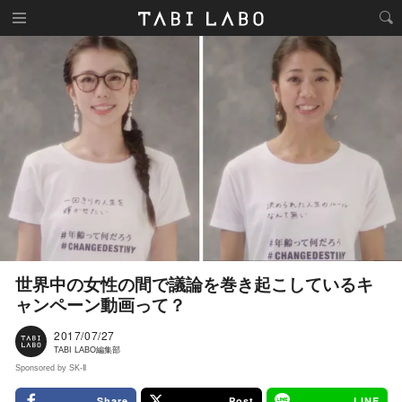
世界中の女性の間で議論を巻き起こしているキ
ャンペーン動画って？
2017/07/27
TABI LABO編集部
Sponsored by SK-Ⅱ
Share
Post
LINE