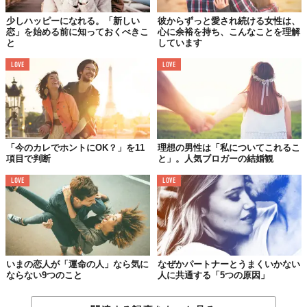
少しハッピーになれる。「新しい
彼からずっと愛され続ける女性は、
恋」を始める前に知っておくべきこ
心に余裕を持ち、こんなことを理解
と
しています
LOVE
LOVE
苦手なことや秘密は、誰にだって伝えにくいもの。でも勇気をも
ってできるだけ早くパートナーに伝えておくことが、あなたのた
めにもなります。打ち明けるだけで心の負担も減りますし、万が
一相手がそれを理解してくれない場合、時間を無駄にすることな
く早いうちにその人から手を引くこともできます。
「今のカレでホントにOK？」を11
理想の男性は「私についてこれるこ
項目で判断
と」。人気ブロガーの結婚観
例えば私はお酒をまったく飲みません。たいていの男性はそれで
も大丈夫なのですが、私を酔わせて一緒に寝たいと思っている男
LOVE
LOVE
性にとってはNGのはず。ある時私はTinderで出会った男性とデー
トに出かけて、バーでダイエットコークを頼みました。すると彼
が「なぜ？」と聞いてきたので「私、お酒飲めなくて」と答えた
のです。そうしたら「君が飲まないと知っていたら、時間を無駄
にしないで済んだのに」と彼。これは極端な例ですが、あらかじ
いまの恋人が「運命の人」なら気に
なぜかパートナーとうまくいかない
め「お酒が苦手」と伝えていれば、こんな事態は避けられたので
ならない9つのこと
人に共通する「5つの原因」
す。
今は、出会った初日から自分の弱さや秘密を打ち明けるようにし