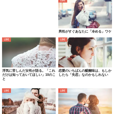
LOVE
その他にも、お互いがどれくらい一緒に時間を過ごしたいのか、
どれくらい頻繁にメールや電話などでやりとりをしたいのか。ソ
ーシャルメディアには二人の関係をどこまで公開したいのか。元
カレや元カノと友人関係を保つのはありなのか、何を持って「浮
気」とするのか、嫉妬深い方なのか。
男性がすぐあなたに「冷める」ワケ
長く付き合っていきたい相手
なら、これらに対するお互いのスタ
LOVE
LOVE
ンスが自分に合っているかどうかを確かめておきましょう。恋愛
に対する価値観や欲求をクリアにしておくことで、お互いを傷つ
けることや、困惑させることも減るはずです。
浮気に苦しんだ女性が語る。「これ
恋愛のいちばんの醍醐味は、もしか
だけは知っておいてほしい」10のこ
したら「失恋」なのかもしれない
と
LOVE
LOVE