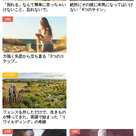
「別れる」なんて簡単に言っちゃい
絶対にその彼に本気になってはいけ
けないこと、忘れないで。
ない「4つのサイン」
LOVE
相手を振り向かせようと、初期のデートは自分のいいところばか
りを見せようとするもの。ですが、長続きの秘訣は最初っから、
自分がどんな性格の人間なのかを包み隠さず伝えること。
例えば私の場合、一人の時間が必要だけど、イチャイチャするの
も、「大好きだよ」と事あるごとに伝えられるのも大好きな性
力強く失恋から立ち直る「3つのス
格。数回のデートを重ねたら、こんな私の性格を相手に伝えるよ
テップ」
うにしています。それがもし合わないのならば、遅かれ早かれ、
気持ちはすれ違ってしまうもの。だから早く伝えるべき、という
ACTIVITY
のが私の持論。
さらに、お互いにストレスの対処法を知っておくと尚いいでしょ
う。例えば、仕事で疲れた日にはひとりの時間が欲しい？仲直り
をしたあとは、愛情表現をわかりやすく示して欲しい？ならば、
そうパートナーに伝えましょう。そうしないと、いつしかすれ違
フェンスを外しただけで、生きもの
いが起きてしまいます。
が帰ってきた。英国で始まった「リ
ワイルディング」の奇跡
LOVE
LOVE