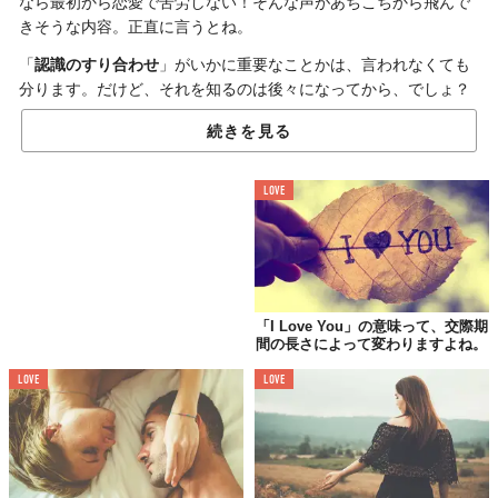
なら最初から恋愛で苦労しない！そんな声があちこちから飛んで
きそうな内容。正直に言うとね。
「
認識のすり合わせ
」がいかに重要なことかは、言われなくても
分ります。だけど、それを知るのは後々になってから、でしょ？
だからこそライターAlison Segelは、早いうちにと念を押すわけ
続きを見る
で。
ほら、結局のところ恋愛のキーポイントって、この5つくらいじゃ
LOVE
ないですか。
「I Love You」の意味って、交際期
間の長さによって変わりますよね。
LOVE
LOVE