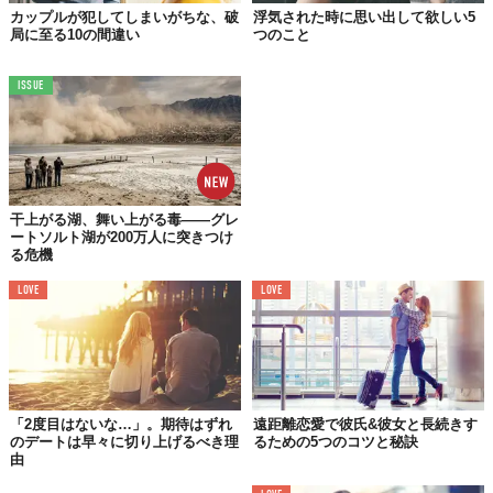
カップルが犯してしまいがちな、破
浮気された時に思い出して欲しい5
きり見えたら、パートナーと価値観を共有し合いましょう。そう
局に至る10の間違い
つのこと
すると、より鮮明に二人の未来が描けるはずです。
ISSUE
干上がる湖、舞い上がる毒——グレ
ートソルト湖が200万人に突きつけ
る危機
LOVE
LOVE
あなたが、複数人の異性を関係を持つポリアモリーに肯定的で、
「2度目はないな…」。期待はずれ
遠距離恋愛で彼氏&彼女と長続きす
のデートは早々に切り上げるべき理
るための5つのコツと秘訣
相手は
モノガミーしか信じていない
場合。どのような関係を築い
由
ていくかを前もって話しておかないと、いつしか修羅場がやって
きてしまうはず。