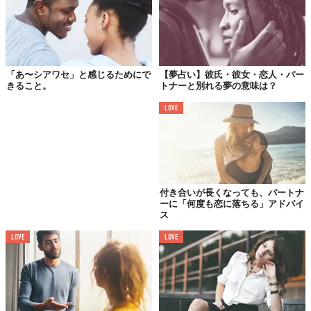
「あ〜シアワセ」と感じるためにで
【夢占い】彼氏・彼女・恋人・パー
きること。
トナーと別れる夢の意味は？
LOVE
もし5年後に「フィジーでサーフィンのインストラクターをした
付き合いが長くなっても、パートナ
い」など叶えたい夢があるのなら、あらかじめパートナーに伝え
ーに「何度も恋に落ちる」アドバイ
ス
ておきましょう。
LOVE
LOVE
将来住みたい場所、ゆくゆくは就きたい職、モノガミー（一夫一
妻）や子どもを持つことに対する考え、バケーションの重要さ、
趣味や友だち…。長く付き合っていくためには、これらについて
お互いがどのように考えているのかを知っておくことが大切。
まずは自分が欲しいものを明確にすることが第一歩。それがはっ