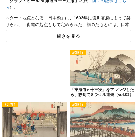
「クラフトビール 東海道五十三注ぎ」の旅
（
前回の記事はこち
ら
）。
スタート地点となる「日本橋」は、1603年に徳川幕府によって架
けられ、五街道の起点として定められた。橋のたもとには、日本
国道路元標が今も残っている。
続きを見る
銀座、新橋を通り1時間半ほど歩くと、最初の宿場、品川宿に到
着。かつての品川宿は、江戸を発つ人との別れを惜しんで見送り
ACTIVITY
にきた人や、江戸へやってきた旅人を迎え入れる人で、大いに賑
わっていたという。
横浜のディープなお店で
「東海道五十三次」をアレンジした
記念すべき1杯目
ら、静岡でミラクル連発（vol.03）
ACTIVITY
ACTIVITY