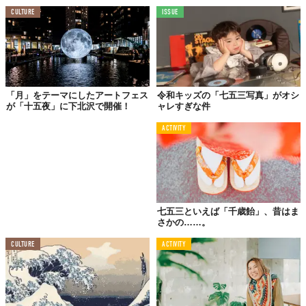
崎は、京へ向かう人にとっては昼の休憩地点、江戸へ向かう人に
CULTURE
ISSUE
とっては最後の宿泊地だった。
初日のゴール地点は、横浜と決めていた。その横浜までラスト
5kmの地点で、ビール醸造家の友人、袴田大輔くん（現在は岩手
県遠野市でブルワリーを造るプロジェクトに参画）が現れた。
「月」をテーマにしたアートフェス
令和キッズの「七五三写真」がオシ
「一緒に横浜まで歩いて、おすすめのクラフトビール店に連れて
が「十五夜」に下北沢で開催！
ャレすぎな件
いきたい」
と、応援に駆けつけてくれたのだ。
ACTIVITY
七五三といえば「千歳飴」、昔はま
さかの……。
CULTURE
ACTIVITY