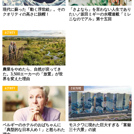
現代に蘇った「動く浮世絵」。その
「さよなら」を言わない人生であり
クオリティの高さに脱帽！
たい／坂田ミギーの水曜連載「ミレ
ニなのでアル」第十五回
慣れない長距離の歩行に初日からかなり疲労していたが、友人と
話しながら歩くと気持ちも和らいだ。
この企画、ひとりでやるの
ACTIVITY
は無謀だっただろうか。
疲労や痛みだけではなく、孤独とも戦わ
なくてはいけない。
何はともあれ、日本橋から29kmを歩き、横浜に到着。旅の初日を
乗り切った。足の指には早くも水ぶくれができていた。肩と腰も
農業をやめたら、自然が戻ってき
痛くて仕方ないが、もう後には引き返せない。
た。3,500エーカーの「放置」が世
界を変えた理由
横浜で袴田くんに連れていってもらったのは、クラフトビールフ
ァンに愛されるディープなお店
「THRASH ZONE」
。小さなお店
ACTIVITY
CULTURE
だが、ここでしか飲めないビールが多数あるという。
ベルギーのホテルのおばちゃんに
モスクワに現れた巨大すぎる「富嶽
「典型的な日本人め！」と怒られた
三十六景」の波