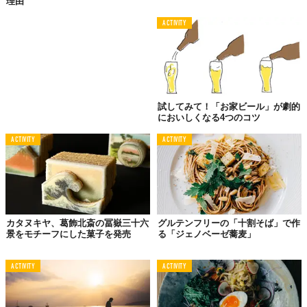
理由
ACTIVITY
試してみて！「お家ビール」が劇的
においしくなる4つのコツ
記念すべきこの旅1杯目のクラフトビールは、人気の
「SPEED
ACTIVITY
ACTIVITY
KILLS」
。独特の苦味、そしてホップがとても効いている。うま
い！歩いたあとのクラフトビールは最高だ。
しかし、疲れているため余計に酔いが回りやすい。毎晩ブログで
日記を書くと決めていたのだが、飲み過ぎると後で大変になるこ
とを学んだ。意識が朦朧として書くどころではなかった。
カタヌキヤ、葛飾北斎の冨嶽三十六
グルテンフリーの「十割そば」で作
景をモチーフにした菓子を発売
る「ジェノベーゼ蕎麦」
ACTIVITY
ACTIVITY
東海道最大の難所
「箱根」を越える