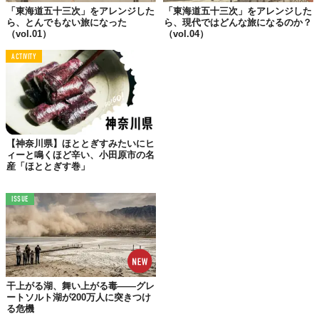
「東海道五十三次」をアレンジした
「東海道五十三次」をアレンジした
ら、とんでもない旅になった
ら、現代ではどんな旅になるのか？
（vol.01）
（vol.04）
ACTIVITY
【神奈川県】ほととぎすみたいにヒ
ィーと鳴くほど辛い、小田原市の名
産「ほととぎす巻」
ISSUE
現在の北品川駅の近くに、本陣跡がある。本陣というのは、大名
や旗本が休憩したり泊まったりした宿のこと。各宿場に本陣はい
くつかあり、多くの場合、その町の名家や商家が本陣として使わ
れた。
せっかく東海道を歩くのであれば、説明の書かれた石碑を
干上がる湖、舞い上がる毒——グレ
見逃さないように歩きたい。
ートソルト湖が200万人に突きつけ
る危機
品川宿から9kmほど歩き、江戸から2番目の宿、川崎宿を通過。川