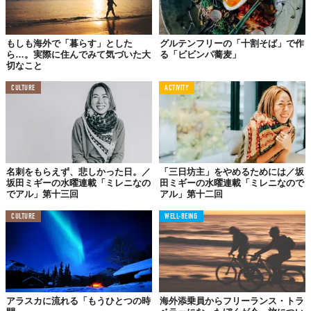
もしも海外で「暮らす」とした
グルテンフリーの「十割そば」で作
ら…。実際に住んでみて気づいた大
る「ビビンパ蕎麦」
切なこと
CULTURE
ACTIVITY
名刺をもらえず、悲しかった日。／
「三日坊主」をやめるためには／坂
坂田ミギーの水曜連載「ミレニなの
田ミギーの水曜連載「ミレニなので
でアル」第十三回
アル」第十二回
横浜を出て、2日目は茅ヶ崎まで29km、3日目は小田原まで26km
CULTURE
WELL-BEING
を歩いた。宿場の名前で言えば、保土ヶ谷宿、戸塚宿、藤沢宿、
平塚宿、大磯宿、小田原宿となる。お気付きの方も多いと思う
が、これは箱根駅伝のコースと重なる。戸塚中継所、平塚中継
所、小田原中継所と聞けばピンとくるだろう。
そして旅の4日目。小田原から続くのは、
東海道最大の難所、箱根
アラスカに流れる「もうひとつの時
海外添乗員からフリーランス・トラ
の山登り。
箱根湯本からは駅伝のコースを逸れて、旧街道を歩く