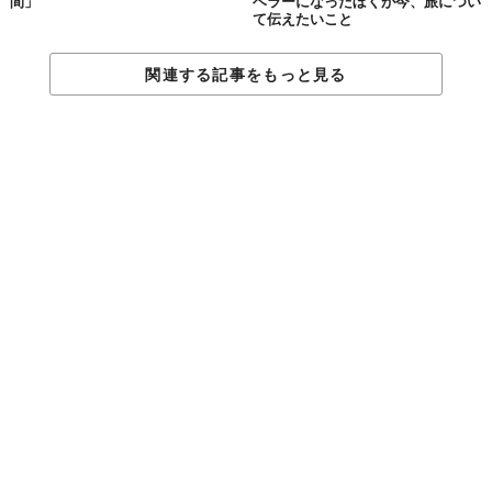
間」
ベラーになったぼくが今、旅につい
て伝えたいこと
ことになる。江戸時代から残る石畳の道もあり、実に風情があっ
た。
関連する記事をもっと見る
途中、箱根湯本と元箱根（芦ノ湖）の中間地点にあたる「畑宿」
という場所がある。ここのバス停で待っていると、到着したバス