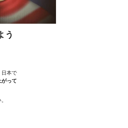
よう
。日本で
上がって
い。