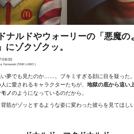
ドナルドやウォーリーの「悪魔の
」にゾクゾクッ。
7/08/30
a Yamasaki (TABI LABO )
悪い夢でも見たのか……。ブキミすぎる顔に目を疑った
の人に愛されるキャラクターたちが、
地獄の底から這い
ケモノ
のようになっているのだから。
、背筋がゾッとするような姿に変わった彼らを見てほし