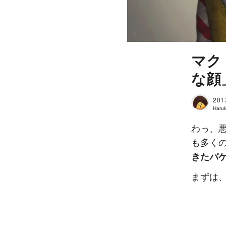
マク
な顔
201
Haruk
わっ、
も多く
きたバ
まずは