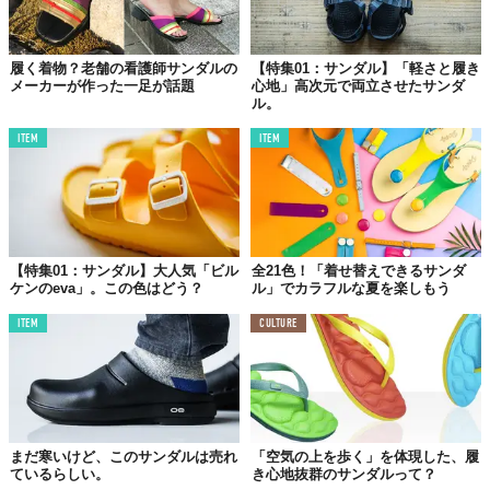
履く着物？老舗の看護師サンダルの
【特集01：サンダル】「軽さと履き
メーカーが作った一足が話題
心地」高次元で両立させたサンダ
ル。
ITEM
ITEM
【特集01：サンダル】大人気「ビル
全21色！「着せ替えできるサンダ
ケンのeva」。この色はどう？
ル」でカラフルな夏を楽しもう
ITEM
CULTURE
まだ寒いけど、このサンダルは売れ
「空気の上を歩く」を体現した、履
ているらしい。
き心地抜群のサンダルって？