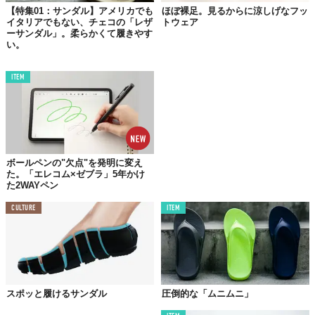
【特集01：サンダル】アメリカでも
ほぼ裸足。見るからに涼しげなフッ
イタリアでもない、チェコの「レザ
トウェア
ーサンダル」。柔らかくて履きやす
い。
ITEM
ボールペンの"欠点"を発明に変え
た。「エレコム×ゼブラ」5年かけ
た2WAYペン
CULTURE
ITEM
スポッと履けるサンダル
圧倒的な「ムニムニ」