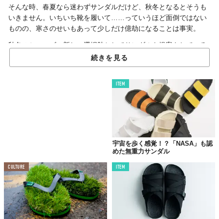
そんな時、春夏なら迷わずサンダルだけど、秋冬となるとそうも
いきません。いちいち靴を履いて……っていうほど面倒ではない
ものの、寒さのせいもあって少しだけ億劫になることは事実。
秋冬のシューズの新しい選択肢としてサンダルを提案をしている
のが、この〈SUBU〉です。昨冬に履いてみたところヤミツキに
続きを見る
なりました。
ダウンみたいなアッパーで暖かさはしっかり確保。サンダルのそ
ITEM
れとは違う、スニーカーライクなソールで歩行性も抜群です。
なんといっても素足で履くのがいいです。内側の起毛した生地が
フワフワしてて。寒い時に素足をこのサンダルにつっこむのが最
高に気持ちいい。
宇宙を歩く感覚！？「NASA」も認
あと、適度なボリューム感でファッションアイテムとしても重宝
めた無重力サンダル
します。
CULTURE
ITEM
カラーによっては売り切れるのも早そうなので、寒くなる前に！