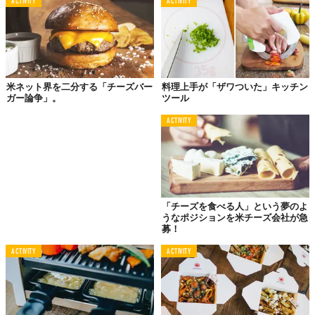
ACTIVITY
ACTIVITY
米ネット界を二分する「チーズバー
料理上手が「ザワついた」キッチン
ガー論争」。
ツール
©FOOD CREATIVE FACTORY
同様にこちらはサラダをつくりました。キャロットラペなど包丁
ACTIVITY
ではめんどうな千切りもチーズおろし器を使えば楽チンですよ。
まずは、きゅうり2分の1本とニンジン（1/3本）をチーズおろし器
で削ります。ボウルの中で、マヨネーズ（大さじ1/2）、ミックス
ナッツ（10g程度）、レモン果汁（小さじ1）あとは塩コショウで
「チーズを食べる人」という夢のよ
味を調えればできあがり。
うなポジションを米チーズ会社が急
Text used with permission by
FOOD CREATIVE FACTORY
募！
ACTIVITY
ACTIVITY
TABI LABO
この世界は、もっと広いはずだ。