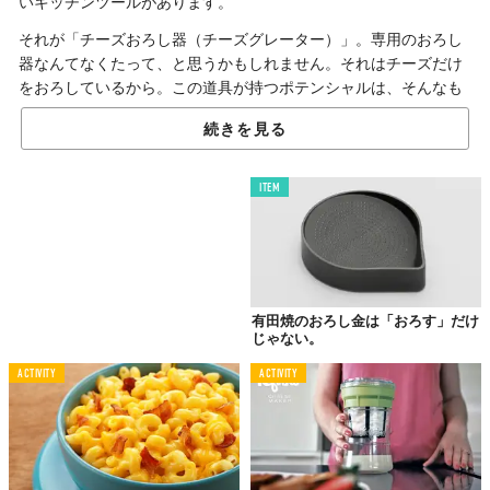
いキッチンツールがあります。
それが「チーズおろし器（チーズグレーター）」。専用のおろし
器なんてなくたって、と思うかもしれません。それはチーズだけ
をおろしているから。この道具が持つポテンシャルは、そんなも
んじゃありませんよ。
続きを見る
野菜だって、おろす。
ITEM
有田焼のおろし金は「おろす」だけ
じゃない。
ACTIVITY
ACTIVITY