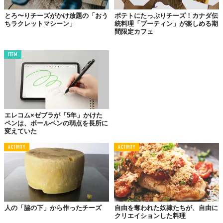
とろ〜りチーズがかけ放題の「おう
ポテトにたっぷりチーズ！カナダ伝
ちラクレットマシーン」
統料理「プーティン」が楽しめる期
間限定カフェ
ITEM
エレコム×ゼブラが「5年」かけた
ペンは、ボールペンの弱点を長所に
変えていた
ACTIVITY
ACTIVITY
人の「脇の下」から作ったチーズ
自由を奪われた奴隷たちが、自由に
クリエイションした料理