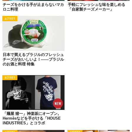
チーズをかける手が止まらないマカ
手軽にフレッシュな味を楽しめる
ロニ料理
「自家製チーズメーカー」
©FOOD CREATIVE FACTORY
ACTIVITY
例えばこちらのパスタ。注目して欲しいのは上にかかっているパ
ウダー状のチーズではなく、麺のほう。じつは麺を使う代わりに
すべて野菜を細長くカットしているんです。そうチーズおろし器
を使って。
ズッキーニ1本と大根（100g）をおろし器で削って湯通ししま
日本で買えるブラジルのフレッシュ
チーズがおいしいよ！――ブラジル
す。これをボウルに入れて、オリーブオイル（大さじ1）、おろし
のお酒と料理 特集
ニンニク（大さじ1/3）、塩コショウを少々。よく混ぜ合わせてお
皿に盛り付けます。最後にパルメザンチーズと粗挽き黒コショウ
ACTIVITY
をふって完成です。
「麺屋 猪一」神楽坂にオープン。
Hermèsなどを手がける「HOUSE
INDUSTRIES」とコラボ