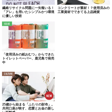
繊維リサイクル問題に一矢報いる！
コンクリートが素材！？使用済みの
「アレ」を用いたシンプルかつ環境
工業資材でできてる上品雑貨
に優しい技術
ISSUE
「使用済みの紙おむつ」からできた
トイレットペーパー、鹿児島で発売
中
CULTURE
25歳から始まる「ふたりの財布」。
共同口座が映す、恋愛とお金の新し