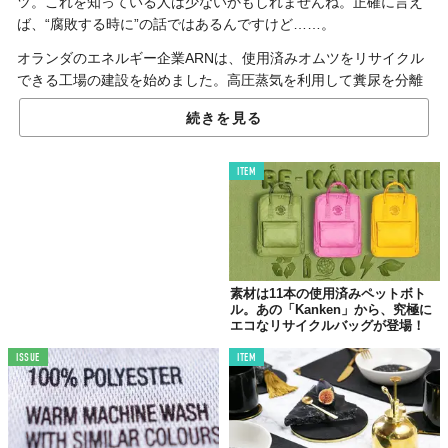
ツ。これを知っている人は少ないかもしれませんね。正確に言え
ば、“腐敗する時に”の話ではあるんですけど……。
オランダのエネルギー企業ARNは、使用済みオムツをリサイクル
できる工場の建設を始めました。高圧蒸気を利用して糞尿を分離
させ、オムツからプラスチックを抽出する仕組みのようです。
続きを見る
もちろん環境問題へのアプローチが目的。この素材から植木鉢な
どの家庭用品を製造するプランなんだとか。まだコンセプト段階
ITEM
ですが、公園などに置かれるベンチをつくる計画もあるそうです
よ。
Reference:
ARN
Top image: ©
iStock.com/skynesher
TABI LABO
素材は11本の使用済みペットボト
ル。あの「Kanken」から、究極に
この世界は、もっと広いはずだ。
エコなリサイクルバッグが登場！
ISSUE
ITEM