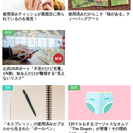
使用済みティッシュが真面目に売ら
使用済みだからこそ「味がある」テ
れているのを発見！
ィーバッグアート
ISSUE
公共USBポート「不安だけど充電」
が6割。知る人だけが警戒する“見え
ないリスク”
ITEM
ISSUE
「ネスプレッソ」の使用済みカプセ
120ドルもするゴージャスなオムツ
ルから生まれた「ボールペン」
「The Diapér」が登場！その理由