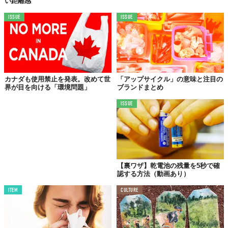
い距離感
ISSUE
ISSUE
カナダも使用禁止を発表。改めて世
「アップサイクル」の意味と注目の
界が目を向ける「環境問題」
ブランドまとめ
ISSUE
【裏ワザ】乾電池の残量を5秒で確
認する方法（動画あり）
ITEM
CULTURE