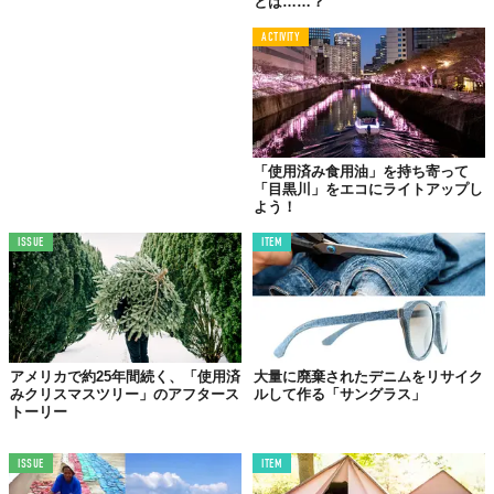
とは……？
ACTIVITY
「使用済み食用油」を持ち寄って
「目黒川」をエコにライトアップし
よう！
ISSUE
ITEM
アメリカで約25年間続く、「使用済
大量に廃棄されたデニムをリサイク
みクリスマスツリー」のアフタース
ルして作る「サングラス」
トーリー
ISSUE
ITEM