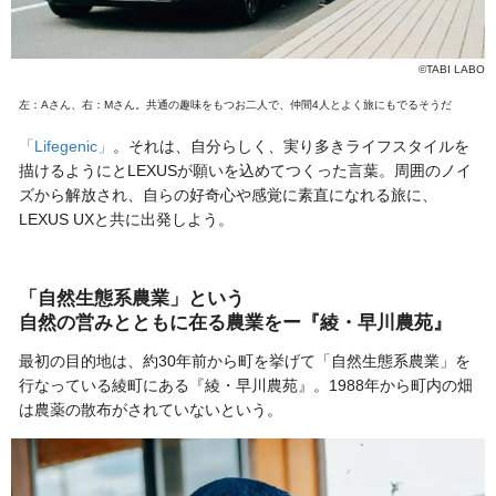
©TABI LABO
左：Aさん、右：Mさん。共通の趣味をもつお二人で、仲間4人とよく旅にもでるそうだ
「Lifegenic」
。それは、自分らしく、実り多きライフスタイルを
描けるようにとLEXUSが願いを込めてつくった言葉。周囲のノイ
ズから解放され、自らの好奇心や感覚に素直になれる旅に、
LEXUS UXと共に出発しよう。
「自然生態系農業」という
自然の営みとともに在る農業をー『綾・早川農苑』
最初の目的地は、約30年前から町を挙げて「自然生態系農業」を
行なっている綾町にある『綾・早川農苑』。1988年から町内の畑
は農薬の散布がされていないという。