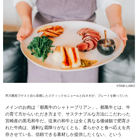
©TABI LABO
早川農苑でゲスト自ら収穫したスティックセニョールと白ネギが、プレートを飾っていた
メインのお肉は「都萬牛のシャトーブリアン」。都萬牛とは、牛
の育て方からいただき方まで、サステナブルな方法にこだわった
宮崎産の黒毛和牛だ。従来の和牛とは全く異なる価値観で肥育さ
れた牛肉は、過剰な霜降りがなくとも、柔らかさと食べ応えを共
存させている。信頼できる素材しか提供したくない、という