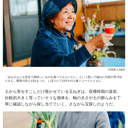
©TABI LABO
「みなさんにも安全で美味しいものを食べてもらいたい」という思いで溢れた代表の早川ゆ
りさん。農苑の誇りが詰まった、しぼりたて100％の人参ジュースとともに
土から実をすこしだけ覗かせている玉ねぎは、収穫時期の直前。
比較的大きく育っていそうな個体を、軸の太さや土の膨らみを丁
寧に確認しながら探し当てていく。さながら宝探しのようだ。