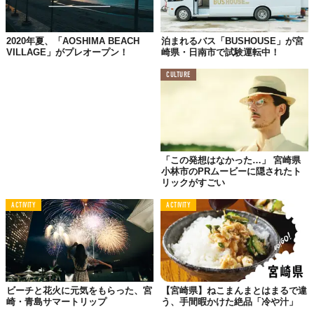
2020年夏、「AOSHIMA BEACH
泊まれるバス「BUSHOUSE」が宮
VILLAGE」がプレオープン！
崎県・日南市で試験運転中！
CULTURE
「この発想はなかった…」 宮崎県
小林市のPRムービーに隠されたト
リックがすごい
ACTIVITY
ACTIVITY
ビーチと花火に元気をもらった、宮
【宮崎県】ねこまんまとはまるで違
崎・青島サマートリップ
う、手間暇かけた絶品「冷や汁」