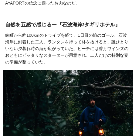
AYAPORTの信念に適ったお肉なのだ。
自然を五感で感じるー『石波海岸/タギリホテル』
綾町から約100kmのドライブを経て、1日目の旅のゴール、石波
海岸に到着した二人。ランタンを持って林を抜けると、誰ひとり
いない夕暮れ時の海が広がっていた。ビーチには香月ワインズの
おともにピッタリなスターターが用意され、二人だけの特別な宴
の準備が整っていた。