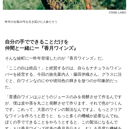
©TABI LABO
昨年の台風24号を生き延びた人参だそう
自分の手でできることだけを
仲間と一緒にー『香月ワインズ』
そんな綾町に一昨年登場したのが『香月ワインズ』だ。
「ここの白は絶品！」と絶賛するのは、自らもナチュラルワイン
バーを経営する、今回の旅先案内人・藤田伊織さん。グラスに注
ぐと、白ワインなのにやや琥珀色の輝きを放つのが印象的だっ
た。
「普通白ワインはぶどうのジュースのみを発酵させて作るんです
が、僕は皮や茎を丸ごと発酵させて作ります。それで色がつくん
です。これって、大昔のワインの製法なんですよ。もっとクリア
なワインを作ろうと思うと、もっと多くの機械が必要なんでね。
ぼくの手でできることをやろうとすると、この製法になるんで
す」とは香月ワインズ代表の香月克公さん。むしろ高度な機械を