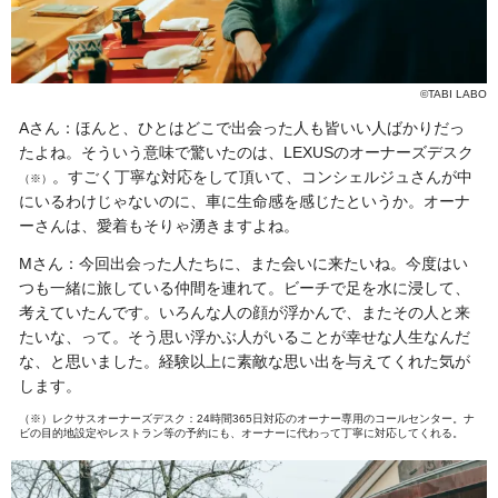
©TABI LABO
Aさん：ほんと、ひとはどこで出会った人も皆いい人ばかりだっ
たよね。そういう意味で驚いたのは、LEXUSのオーナーズデスク
。すごく丁寧な対応をして頂いて、
コンシェルジュさんが中
（※）
にいるわけじゃないのに、車に生命感を感じたというか。オーナ
ーさんは、愛着もそりゃ湧きますよね。
Mさん：今回出会った人たちに、また会いに来たいね。今度はい
つも一緒に旅している仲間を連れて。ビーチで足を水に浸して、
考えていたんです。いろんな人の顔が浮かんで、またその人と来
たいな、って。そう思い浮かぶ人がいることが幸せな人生なんだ
な、と思いました。経験以上に素敵な思い出を与えてくれた気が
します。
（※）レクサスオーナーズデスク：24時間365日対応のオーナー専用のコールセンター。ナ
ビの目的地設定やレストラン等の予約にも、オーナーに代わって丁寧に対応してくれる。