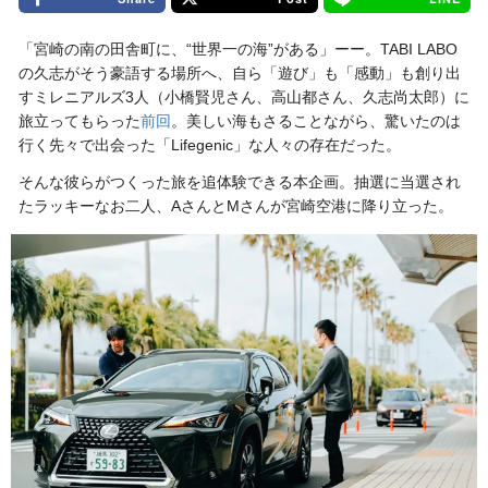
「宮崎の南の田舎町に、“世界一の海”がある」ーー。TABI LABO
の久志がそう豪語する場所へ、自ら「遊び」も「感動」も創り出
すミレニアルズ3人（小橋賢児さん、高山都さん、久志尚太郎）に
旅立ってもらった
前回
。美しい海もさることながら、驚いたのは
行く先々で出会った「Lifegenic」な人々の存在だった。
そんな彼らがつくった旅を追体験できる本企画。抽選に当選され
たラッキーなお二人、AさんとMさんが宮崎空港に降り立った。