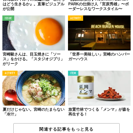
はどう生きるか』。直筆ビジュアル
PARKの仕掛け人「宮原秀雄」〜ボ
が公開
ーダーレスなワークスタイル〜
ISSUE
ACTIVITY
宮崎駿さんは、目玉焼きに「ソー
「世界一美味しい」宮崎のハンバー
ス」をかける。「スタジオジブリ」
ガーハウス
がリーク
ACTIVITY
ITEM
夏だけじゃない。宮崎のたまらない
放置竹林でつくる「メンマ」が森を
「冷汁」
再生する！
関連する記事をもっと見る