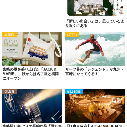
「新しい出会い」は、思っているよ
り近くにある
ACTIVITY
ACTIVITY
宮崎の夏を盛り上げた「JACK &
サーフ界の「レジェンド」が九州・
MARIE」。秋からは名古屋と福岡
宮崎にやってくる！
にオープン
CULTURE
WELL-BEING
宮崎駿10年ぶりの長編作品『君たち
【脱東京依存】AOSHIMA BEACH