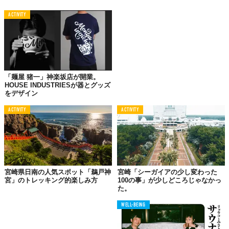
ACTIVITY
「麺屋 猪一」神楽坂店が開業。
HOUSE INDUSTRIESが器とグッズ
をデザイン
ACTIVITY
ACTIVITY
宮崎県日南の人気スポット「鵜戸神
宮崎「シーガイアの少し変わった
宮」のトレッキング的楽しみ方
100の事」が少しどころじゃなかっ
た。
WELL-BEING