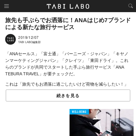
旅先も手ぶらでお洒落に！ANAはじめ7ブランド
による新たな旅行サービス
2019/12/07
TABI LABO編集部
「ANAセールス」「富士通」「バーニーズ・ジャパン」「キヤノ
ンマーケティングジャパン」「クレイツ」「東田ドライ」。これ
らのブランドが共同でスタートした手ぶら旅行サービス「ANA
TEBURA TRAVEL」が要チェックだ。
これは「旅先でもお洒落に過ごしたいけど荷物を減らしたい！」
という利用客の悩みを解消すべく生まれた、プロスタイリストが
続きを見る
選んだ「ファッション」や「一眼レフカメラ」をホテルで受け取
り、使用後に返却するというサービス。
WELL-BEING
ドライヤーやコテなどもレンタル可能なので、自分では必要最低
限の荷物を持っていくだけでいい。（ショルダーバッグひとつあ
れば十分かも？）