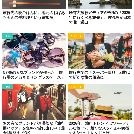
旅行先の晩ごはんに、地元のおばあ
米有力旅行メディアAFARの「2026
ちゃんの手料理という選択肢
年に行くべき旅先」、佐渡島が日本
で唯一選出
ITEM
ACTIVITY
NY発の人気ブランドが作った「旅
旅行先での「スーパー巡り」Z世代
行用のメガネ＆サングラスケース」
で新たな旅の価値に
ITEM
ACTIVITY
あの有名ブランドがお洒落な「旅行
2026年、旅行トレンドは“パーソナ
用バッグ」を無料で貸し出し中！最
ルな旅”へ。新たなスタイルを象徴
大4週間までOK
する3つのトレンドとは