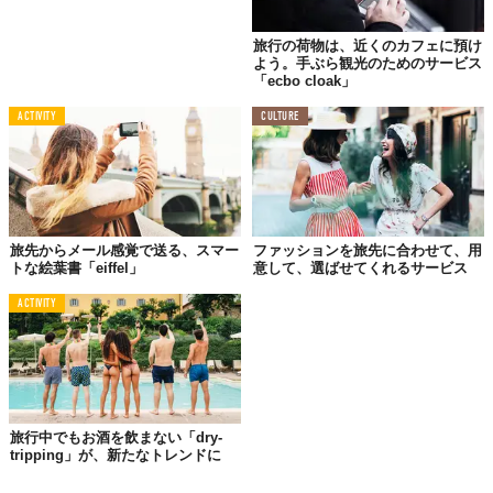
今では旅先で多くの人が利用する、宿や自動車といったシェアリ
ングエコノミーに比べ、それほど浸透しているとはいえないお洒
旅行の荷物は、近くのカフェに預け
落に関するサービス。今後、このようなサービスが普及すること
よう。手ぶら観光のためのサービス
で旅のスタイルが大きく変わるかもしれない。
「ecbo cloak」
ACTIVITY
CULTURE
旅先からメール感覚で送る、スマー
ファッションを旅先に合わせて、用
トな絵葉書「eiffel」
意して、選ばせてくれるサービス
ACTIVITY
©ANAセールス
旅行中でもお酒を飲まない「dry-
tripping」が、新たなトレンドに