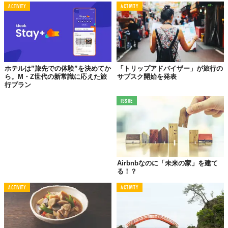
©富士通
ACTIVITY
ACTIVITY
Licensed material used with permission by
ANAセールス
Top image: ©
ANAセールス
Top image: ©
iStock.com/Lorado
TABI LABO
この世界は、もっと広いはずだ。
ホテルは”旅先での体験”を決めてか
「トリップアドバイザー」が旅行の
ら。M・Z世代の新常識に応えた旅
サブスク開始を発表
行プラン
ISSUE
Airbnbなのに「未来の家」を建て
る！？
ACTIVITY
ACTIVITY