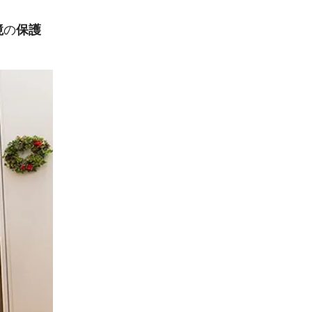
境
の
保護