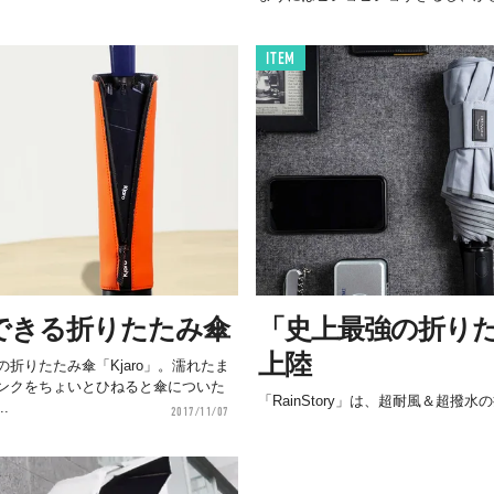
ITEM
できる折りたたみ傘
「史上最強の折り
上陸
折りたたみ傘「Kjaro」。濡れたま
ンクをちょいとひねると傘についた
「RainStory」は、超耐風＆超撥
.
2017/11/07