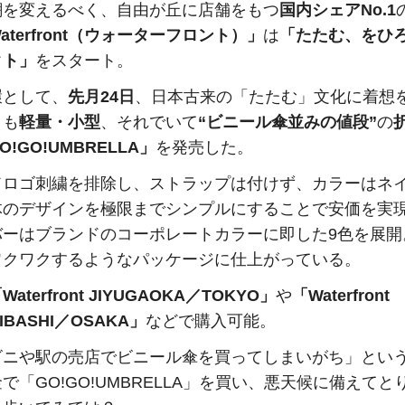
潮を変えるべく、自由が丘に店舗をもつ
国内シェアNo.1
aterfront（ウォーターフロント）」
は
「たたむ、をひ
クト」
をスタート。
環として、
先月24日
、日本古来の「たたむ」文化に着想
りも
軽量・小型
、それでいて
“ビニール傘並みの値段”
の
!GO!UMBRELLA」
を発売した。
ドロゴ刺繍を排除し、ストラップは付けず、カラーはネ
体のデザインを極限までシンプルにすることで安価を実
バーはブランドのコーポレートカラーに即した9色を展開
ワクワクするようなパッケージに仕上がっている。
Waterfront JIYUGAOKA／TOKYO」
や
「Waterfront
AIBASHI／OSAKA」
などで購入可能。
ビニや駅の売店でビニール傘を買ってしまいがち」とい
で「GO!GO!UMBRELLA」を買い、悪天候に備えてと