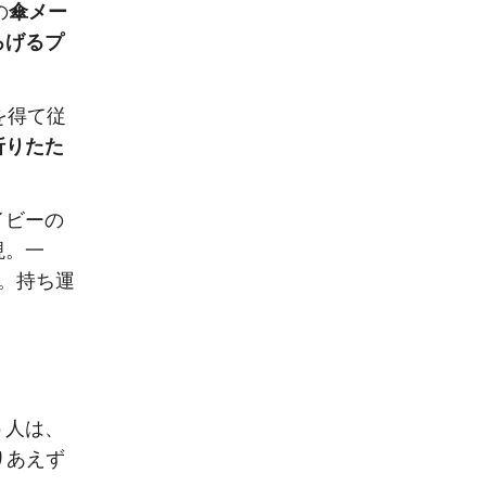
の
傘メー
ろげるプ
を得て従
折りたた
イビーの
現。一
。持ち運
う人は、
りあえず