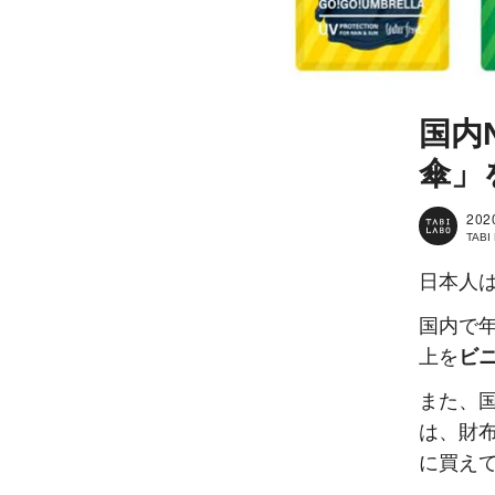
国内
傘」
202
TAB
日本人
国内で
上を
ビ
また、
は、財布
に買え