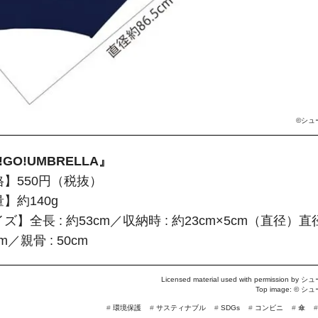
©シュ
!GO!UMBRELLA』
】550円（税抜）
】約140g
ズ】全長 : 約53cm／収納時 : 約23cm×5cm（直径）直径
cm／親骨 : 50cm
Licensed material used with permission by
シュ
Top image: ©
シュ
#
環境保護
#
サスティナブル
#
SDGs
#
コンビニ
#
傘