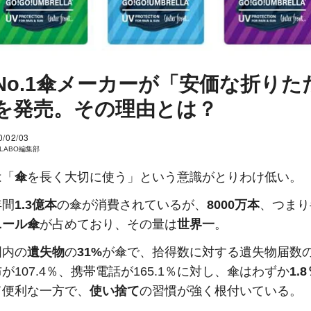
No.1傘メーカーが「安価な折りた
を発売。その理由とは？
0/02/03
I LABO編集部
は「
傘
を長く大切に使う」という意識がとりわけ低い。
年間
1.3億本
の傘が消費されているが、
8000万本
、つまり
ニール傘
が占めており、その量は
世界一
。
国内の
遺失物
の
31%
が傘で、拾得数に対する遺失物届数
が107.4％、携帯電話が165.1％に対し、傘はわずか
1.
て便利な一方で、
使い捨て
の習慣が強く根付いている。