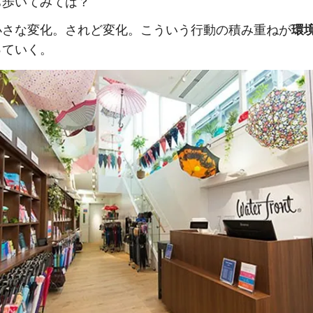
ち歩いてみては？
小さな変化。されど変化。こういう行動の積み重ねが
環
っていく。