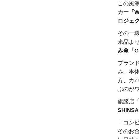
この風
カー「W
ロジェ
その一
来品よ
み傘「GO
ブラン
み。本
方、カ
ぶのが
旗艦店
「
SHINS
「コン
そのお金