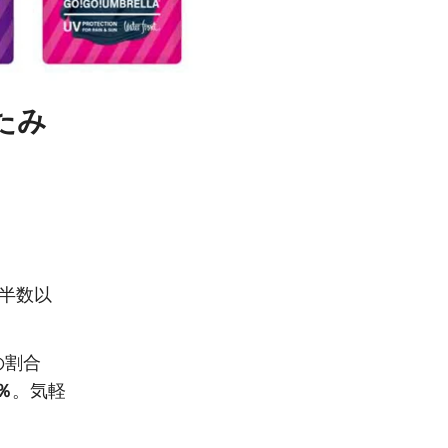
たみ
半数以
の割合
8％
。気軽