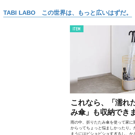
TABI LABO この世界は、もっと広いはずだ。
ITEM
これなら、「濡れ
み傘」も収納でき
雨の中、折りたたみ傘を使って家に
からってちょっと悩ましかったり。
まうにはビショビショすぎるし、かと.