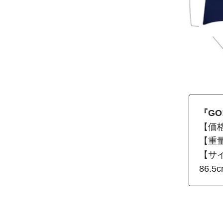
『GO
【価格
【重量
【サイ
86.5