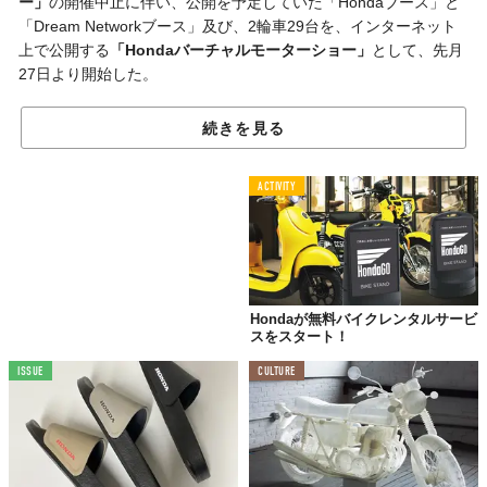
ー」
の開催中止に伴い、公開を予定していた「Hondaブース」と
「Dream Networkブース」及び、2輪車29台を、インターネット
上で公開する
「Hondaバーチャルモーターショー」
として、先月
27日より開始した。
同モーターショーは、Webサイトに表示された地図に刺されたピ
続きを見る
ンをクリックすることで、ブースやバイクを観覧することができ
る仕組み。
360度カメラ
で撮影された写真をズームやスクロール
アウトすることで、細かい構造から全体像までじっくりと見るこ
ACTIVITY
とができる。
また、ブースページにはそれぞれバイクの
紹介ムービー
も掲載さ
れており、魅力と特徴がより深く伝わってくる。
モーターサイクルショーの中止にあたっては、ほかのに二輪メー
Hondaが無料バイクレンタルサービ
カーもウェブ上での展示会などをおこなっており、イベントや内
スをスタート！
覧会のバーチャル化は「新たなカタチ」として加速するに違いな
ISSUE
CULTURE
い。