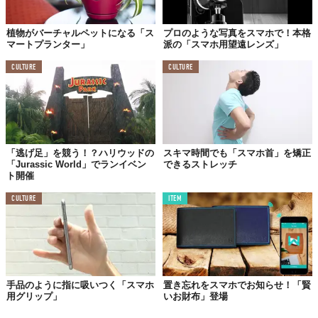
植物がバーチャルペットになる「ス
プロのような写真をスマホで！本格
マートプランター」
派の「スマホ用望遠レンズ」
CULTURE
CULTURE
「逃げ足」を競う！？ハリウッドの
スキマ時間でも「スマホ首」を矯正
「Jurassic World」でランイベン
できるストレッチ
ト開催
CULTURE
ITEM
手品のように指に吸いつく「スマホ
置き忘れをスマホでお知らせ！「賢
用グリップ」
いお財布」登場