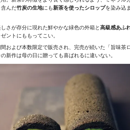
含んだ
竹炭の生地
にも
新茶を使ったシロップ
を染み込
美しさが存分に現れた鮮やかな緑色の外箱と
高級感あふ
レゼントにももってこい。
期間および本数限定で販売され、完売が続いた「旨味茶
その新作は母の日に贈っても喜ばれるに違いない。