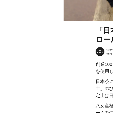
「日
ロー
202
TAB
創業10
を使用
日本茶
士
」の
定士は
八女産
ーム
を