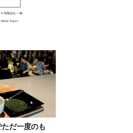
: ©
有限会社 一柳
#
World Topics
でただ一度のも