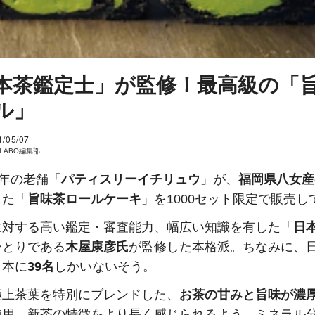
本茶鑑定士」が監修！最高級の「
ル」
1/05/07
I LABO編集部
0年の老舗「
パティスリーイチリュウ
」が、
福岡県八女産
した「
旨味茶ロールケーキ
」を1000セット限定で販売し
に対する高い鑑定・審査能力、幅広い知識を有した「
日
ひとりである
木屋康彦氏
が監修した本格派。ちなみに、
日本に
39名
しかいないそう。
極上茶葉を特別にブレンドした、
お茶の甘みと旨味が濃
使用。新茶の特徴をより長く感じられるよう、ミネラル分