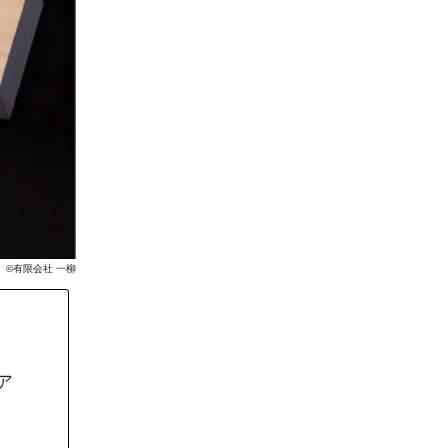
©有限会社 一柳
ア