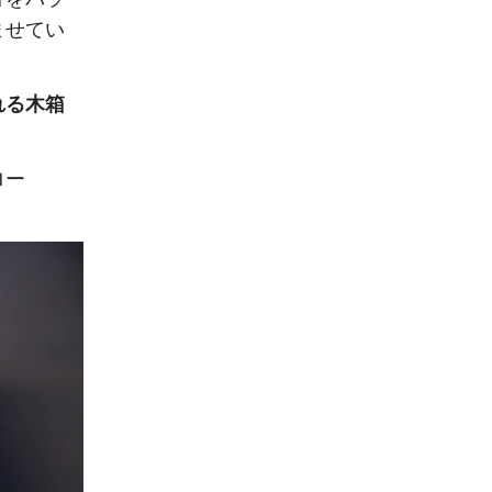
ませてい
れる木箱
ロー