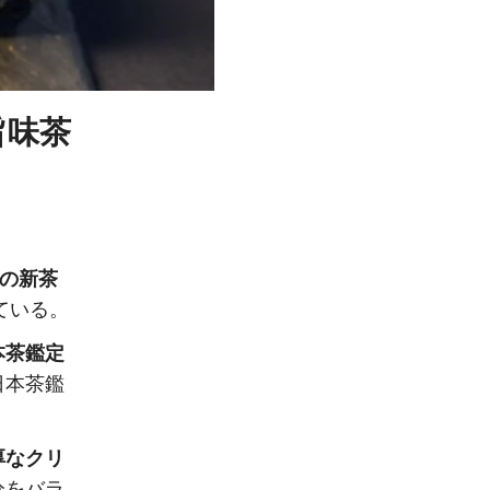
旨味茶
の新茶
ている。
本茶鑑定
日本茶鑑
厚なクリ
をバラ