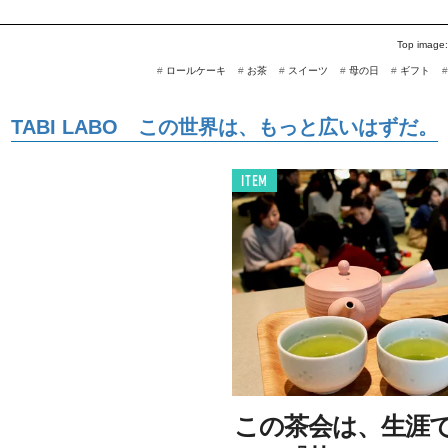
Top image
#
ロールケーキ
#
お茶
#
スイーツ
#
母の日
#
ギフト
TABI LABO この世界は、もっと広いはずだ。
ITEM
この茶会は、生涯