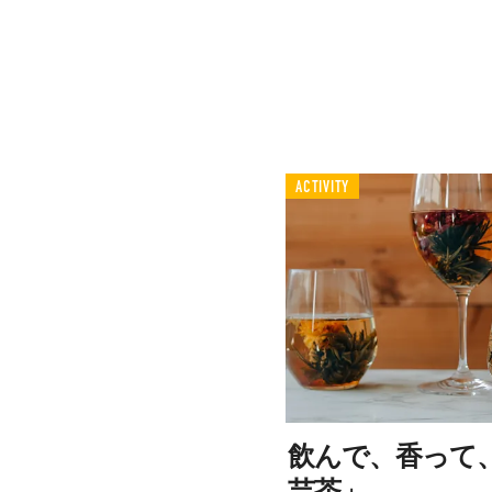
ACTIVITY
飲んで、香って
芸茶」