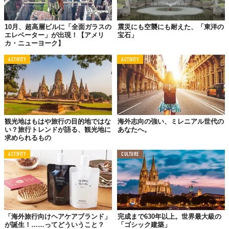
10月、超高層ビルに「全面ガラスの
震災にも空襲にも耐えた、「東洋の
エレベーター」が出現！【アメリ
宝石」
カ・ニューヨーク】
ACTIVITY
ACTIVITY
観光地はもはや旅行の目的地ではな
海外志向の強い、ミレニアル世代の
い？旅行トレンドが語る、観光地に
あなたへ。
求められるもの
ACTIVITY
CULTURE
「海外旅行向けヘアケアブランド」
完成まで630年以上。世界最大級の
が誕生！……ってどういうこと？
「ゴシック建築」