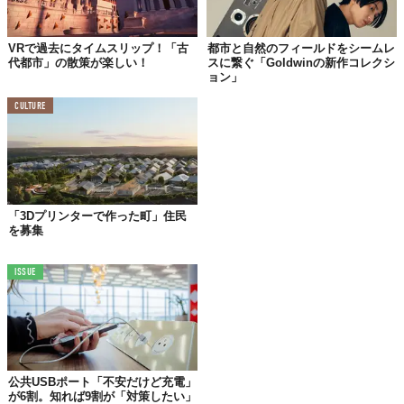
VRで過去にタイムスリップ！「古
都市と自然のフィールドをシームレ
代都市」の散策が楽しい！
スに繋ぐ「Goldwinの新作コレクシ
ョン」
CULTURE
「3Dプリンターで作った町」住民
を募集
ISSUE
©Vilnius
公共USBポート「不安だけど充電」
が6割。知れば9割が「対策したい」