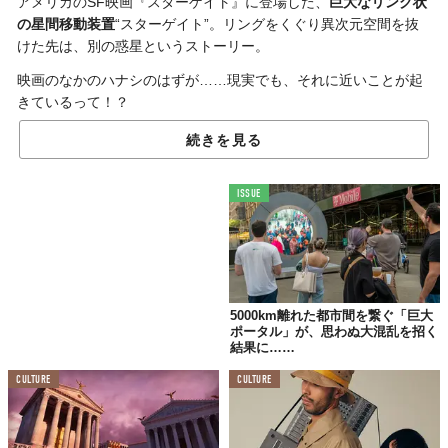
アメリカのSF映画『スターゲイト』に登場した、
巨大なリング状
の星間移動装置
“スターゲイト”。リングをくぐり異次元空間を抜
けた先は、別の惑星というストーリー。
映画のなかのハナシのはずが……現実でも、それに近いことが起
きているって！？
続きを見る
ISSUE
5000km離れた都市間を繋ぐ「巨大
ポータル」が、思わぬ大混乱を招く
結果に……
CULTURE
CULTURE