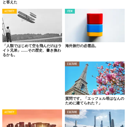
と答えた
ACTIVITY
ITEM
「人類ではじめて空を飛んだのはラ
海外旅行の必需品。
イト兄弟」......その歴史、書き換わ
©Vilnius
るかも。
リトアニア共和国
の首都Vilnius（ヴィリニュス）市が、5年の構想
期間を経て、606キロ離れた隣国
ポーランド
Lublin（ルブリン）の
CULTURE
繁華街と
映像でつなぐ
、未来型装置「PORTAL」をヴィリニュス
駅前広場に設置した。
さすがに映画のように時空感移動！とはいかないが、インターネ
ットを介して、
リアルタイム
でそれぞれの都市の人々の様子をう
質問です。「エッフェル塔はなんの
かがい知ることができる設計。
ために建てられた？」
新型コロナウイルスの影響により、従来のように気軽に両国を行
ACTIVITY
CULTURE
き来できなくなったいま、あらためてコミュニケーションの機会
として、また、民族や風習、文化の違いをともに理解し、
国境を