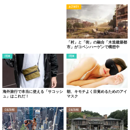
においてはちょっと嬉しかったりもする。今見ているゲイトの向
ACTIVITY
こうが、もう少し先の未来（自由に行き来できるようになった
ら）となる可能性だってあるわけだから。
今後、さらに「PORTAL」を設置する地域を増やすことで、未来
型のコミュニケーションを実現させていく狙いもあるようだ。
Top image: ©
Vilnius
「村」と「街」の融合「木造建築都
市」がコペンハーゲンで構想中
TABI LABO
ITEM
ITEM
この世界は、もっと広いはずだ。
海外旅行で本当に使える「サコッシ
朝、キモチよく目覚めるためのアイ
ュ」はこれだ！
マスク
CULTURE
CULTURE