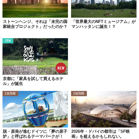
越えて人と人とのつながりを大切にしたい
、という思いを込め設
置に至ったんだとか。
ストーンヘンジ、それは「未完の国
「世界最大のNFTミュージアム」が
家統合プロジェクト」だったのか？
マンハッタンに誕生！？
ITEM
京都に「家具を試して買えるホテ
ル」が誕生
CULTURE
CULTURE
©Vilnius
606キロ
という物理的距離、日常生活においてお互いの国のリア
ルを把握するのは難しいかもしれない。それでも、ゲイト（画
脱・原発が進むドイツに「夢の原子
2026年・ドバイの都市は「SF映
面）を通して手を振り合ったり、笑顔をかわすことが、コロナ禍
炉」と呼ばれるテーマパークが！
画」を超えるかもしれない。