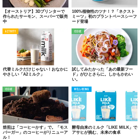
【オーストリア】3Dプリンターで
100%植物性のツナ！？「ネクスト
作られたサーモン、スーパーで販売
ミーツ」初のプラントベースシーフ
中
ード登場
ACTIVITY
ISSUE
代替ミルクだけじゃない！おなかに
試してみたかった「あの最新フー
やさしい「A2ミルク」
ド」がひとさらに。しかもかわい
い。
ISSUE
WELL-BEING
焙煎は「コーヒーかす」で。「モス
酵母由来のミルク「LIKE MILK」で
バーガー」のコーヒーがリニューア
アサヒが挑む、未来の食卓
ル！