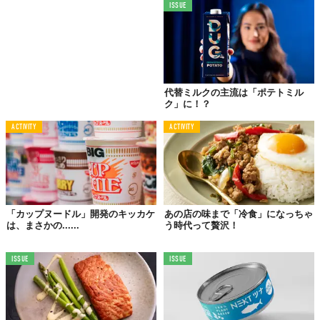
ISSUE
代替ミルクの主流は「ポテトミル
ク」に！？
ACTIVITY
ACTIVITY
「カップヌードル」開発のキッカケ
あの店の味まで「冷食」になっちゃ
は、まさかの......
う時代って贅沢！
ISSUE
ISSUE