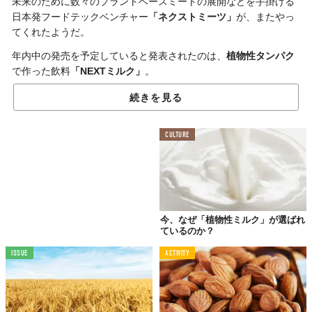
未来のために数々のプラントベースミートの展開などを手掛ける
日本発フードテックベンチャー
「ネクストミーツ」
が、またやっ
てくれたようだ。
年内中の発売を予定していると発表されたのは、
植物性タンパク
で作った飲料
「NEXTミルク」
。
お肉だけでなく卵、乳製品など、あらゆる動物性食品のシフトチ
続きを見る
ェンジをしていこうとのことで、植物性ミルク市場に
新規参入
。
原材料などの詳しい仕様については、発売日に一般公開となるそ
CULTURE
うだが、「ネクストミーツ」への期待は高まるばかり。
先日、牛肉と鶏肉に続くプラントベース豚肉「NEXTポーク」に
ついて
「TABI LABO」で紹介
した際、同社は続々と商品の発表を
予定していると宣言しており、今回の「NEXTミルク」もそのひ
とつ。
今、なぜ「植物性ミルク」が選ばれ
ているのか？
さて、お次は何が登場するのだろうか……。
ISSUE
ACTIVITY