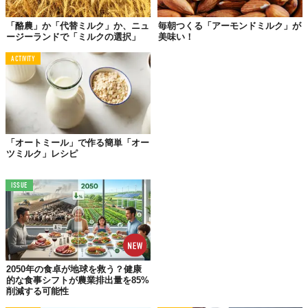
「酪農」か「代替ミルク」か、ニュ
毎朝つくる「アーモンドミルク」が
ージーランドで「ミルクの選択」
美味い！
ACTIVITY
「オートミール」で作る簡単「オー
ツミルク」レシピ
ISSUE
©
nextmeatsjapan / Instagram
Top image: ©
ネクストミーツ
TABI LABO
この世界は、もっと広いはずだ。
2050年の食卓が地球を救う？健康
的な食事シフトが農業排出量を85%
削減する可能性