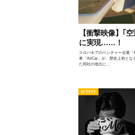
【衝撃映像】｢
に実現……！
スロバキアのベンチャー企業「Kle
車「AirCar」が、歴史上初
た同社の地元に...
ACTIVITY