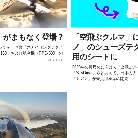
」がまもなく登場？
「空飛ぶクルマ」
ノ」のシューズテ
ンチャー企業「スカイリンクテクノ
50）および航空機（PPD-500）の
用のシートに
2019/10/12
2023年の実用化に向けて「空飛ぶ
「SkyDrive」らと共同で、日本
「ミズノ」が乗員用座席の開発...