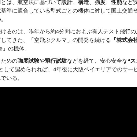
明とは、航空法に基づいて
設計
、
構造
、
強度
、
性能
など
境基準に適合している型式ごとの機体に対して国土交通
の。
受けるのは、昨年から約4分間におよぶ有人テスト飛行の
どしてきた、「空飛ぶクルマ」の開発を続ける
「株式会
ve」
の機体。
るための
強度試験
や
飛行試験
などを経て、安心安全な
“
として認められれば、4年後に大阪ベイエリアでのサー
んでいる。