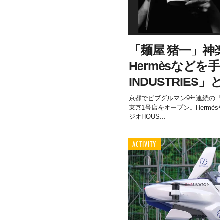
「麺屋 猪一」神
Hermèsなどを
INDUSTRIES
京都でビブグルマン9年連続の『
東京1号店をオープン。Hermès
ジオHOUS...
ACTIVITY