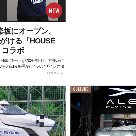
楽坂にオープン。
手がける「HOUSE
」とコラボ
麺屋 猪一』が2026年8月、神楽坂に
やPorscheを手がけた米デザインスタ
2026/08/06
CULTURE