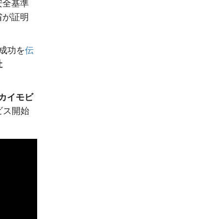
安全基準
省が証明
成功を
伝
社
スカイモビ
ビス開始