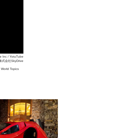
e Inc / YotuTube
株式会社SkyDrive
#
World Topics