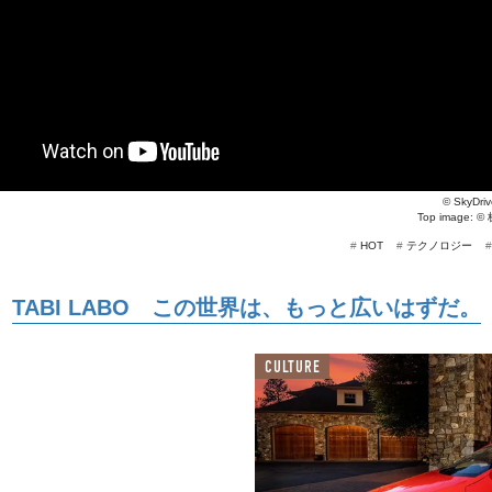
©
SkyDriv
Top image: ©
#
HOT
#
テクノロジー
TABI LABO この世界は、もっと広いはずだ。
CULTURE