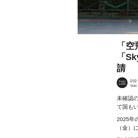
「空
「S
請
202
TAB
未確認
て国も
2025
（金）