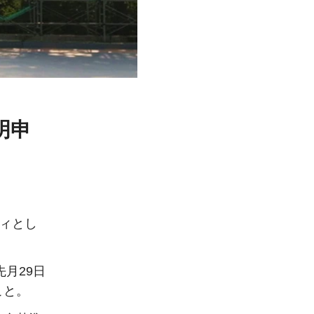
明申
ティとし
先月29日
こと。