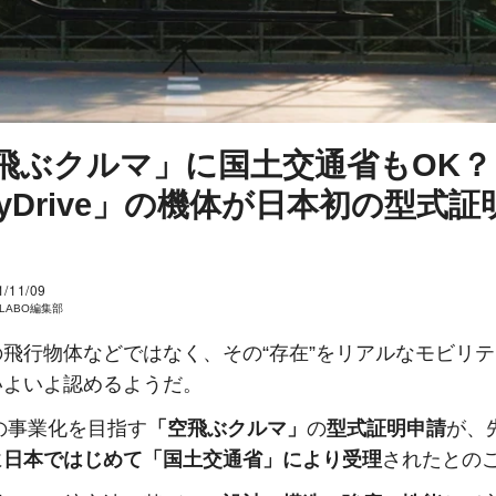
飛ぶクルマ」に国土交通省もOK？
kyDrive」の機体が日本初の型式証
1/11/09
I LABO編集部
の飛行物体などではなく、その“存在”をリアルなモビリ
いよいよ認めるようだ。
年の事業化を目指す
「空飛ぶクルマ」
の
型式証明申請
が、
に
日本ではじめて「国土交通省」により受理
されたとの