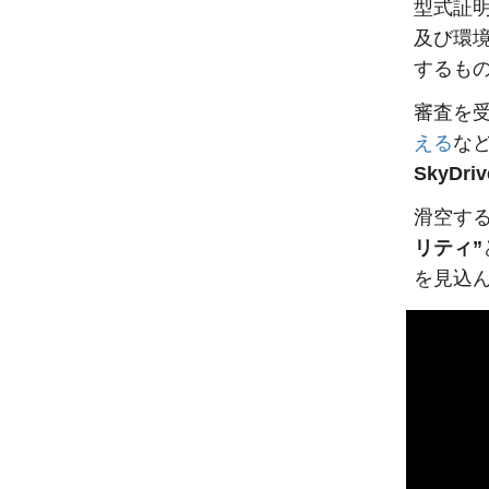
型式証
及び環
するも
審査を
える
な
SkyDri
滑空す
リティ”
を見込