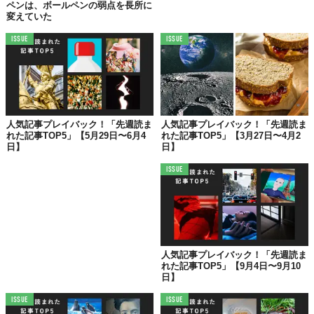
ペンは、ボールペンの弱点を長所に
変えていた
✨【第4位】✨
ISSUE
ISSUE
「ネッシー」のイカサマ写真には、
こんな誕生秘話が！
人気記事プレイバック！「先週読ま
人気記事プレイバック！「先週読ま
れた記事TOP5」【5月29日〜6月4
れた記事TOP5」【3月27日〜4月2
日】
日】
ISSUE
人気記事プレイバック！「先週読ま
れた記事TOP5」【9月4日〜9月10
©iStock.com/Max2611
日】
1934年4月21日、
英紙『Daily Mail』
に一枚の写真が掲載され、
ISSUE
ISSUE
世界に大きな衝撃を与えました。
「外科医の写真」
と呼ばれる未