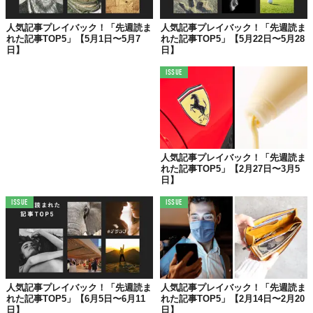
人気記事プレイバック！「先週読ま
人気記事プレイバック！「先週読ま
れた記事TOP5」【5月1日〜5月7
れた記事TOP5」【5月22日〜5月28
日】
日】
ISSUE
©Makuake
オンラインでのビデオ通話が急増し、以前より近い距離で顔を見
せることになった時代。ピロっとはみ出す
鼻毛の処理
を怠ってい
人気記事プレイバック！「先週読ま
ると恥ずかしい思いをすることも……。
れた記事TOP5」【2月27日〜3月5
日】
そこに
“頼もしい味方”
となるドイツ製の
鼻毛カッター「Silkslide
Pro」
が、応援購入サービス「Makuake」に登場！
ISSUE
ISSUE
電池・充電いらず
の手動式で、静かに確実に、リモート時代の
エ
チケット
をサポートしてくれます。
もっと詳しく＞＞＞
人気記事プレイバック！「先週読ま
人気記事プレイバック！「先週読ま
れた記事TOP5」【6月5日〜6月11
れた記事TOP5」【2月14日〜2月20
日】
日】