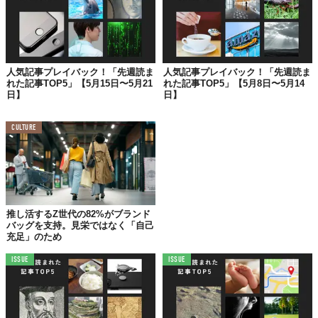
確認生物
「ネッシー」
を写した写真。
後にイカサマであったことが証言されますが、その捏造には、こ
んな
背景
が......。
人気記事プレイバック！「先週読ま
人気記事プレイバック！「先週読ま
れた記事TOP5」【5月15日〜5月21
れた記事TOP5」【5月8日〜5月14
日】
日】
もっと詳しく＞＞＞
CULTURE
✨【第3位】✨
簡単、回すだけ！
ドイツ・ゾーリンゲン製ブレード
の
「鼻毛カッター」が静音快適
推し活するZ世代の82%がブランド
バッグを支持。見栄ではなく「自己
充足」のため
ISSUE
ISSUE