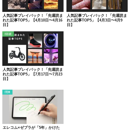
人気記事プレイバック！「先週読ま
人気記事プレイバック！「先週読ま
れた記事TOP5」【4月10日〜4月16
れた記事TOP5」【4月3日〜4月9
日】
日】
ISSUE
©2022 Mercedes-Benz Group AG.
「メルセデス」が発表したのは、新たな
自動運転システム「Drive
Pilot」
。 交通渋滞回避にスピード調整、車線変更など、一見する
人気記事プレイバック！「先週読ま
と今や普通となってきた技術に思えるのですが……。
れた記事TOP5」【7月17日〜7月23
日】
同システムの革新性は、もし
作動中
に
事故
が起きたら、それは
メ
ルセデスの責任
になるということ。ドライバーは
法的責任
から開
ITEM
放され、運転席で完全な
自由
を手に入れられるんだとか。
もっと詳しく＞＞＞
エレコム×ゼブラが「5年」かけた