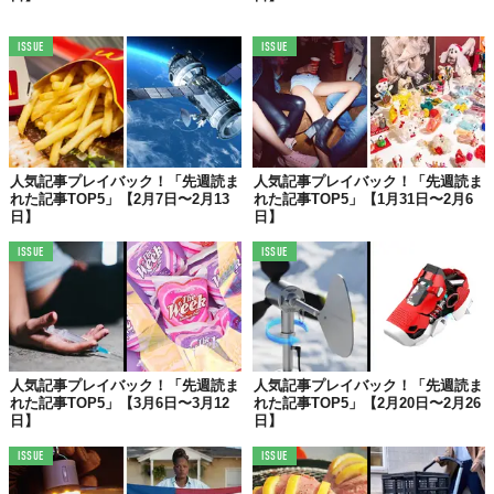
✨【第2位】✨
ISSUE
ISSUE
世界初！？70年以上前のディズニー
「性教育アニメ」
人気記事プレイバック！「先週読ま
人気記事プレイバック！「先週読ま
れた記事TOP5」【2月7日〜2月13
れた記事TOP5」【1月31日〜2月6
日】
日】
ISSUE
ISSUE
人気記事プレイバック！「先週読ま
人気記事プレイバック！「先週読ま
れた記事TOP5」【3月6日〜3月12
れた記事TOP5」【2月20日〜2月26
日】
日】
©iStock.com/Pikovit44
ISSUE
ISSUE
生理
の問題をテーマに扱っていることで注目を集めている
ディズ