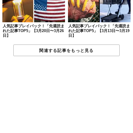
ニー最新作
『私ときどきレッサーパンダ』。
じつはもっともっと昔、ディズニーが
生理を題材としたアニメー
ション
を制作していたのをご存知でしょうか？
人気記事プレイバック！「先週読ま
人気記事プレイバック！「先週読ま
1946年、第二次世界大戦中に制作された
『月経の物語（The
れた記事TOP5」【3月20日〜3月26
れた記事TOP5」【3月13日〜3月19
Story of Menstruation）』
。この作品は、当時としては非常に
日】
日】
珍しい生理をテーマにした約10分のアニメーション映画でした。
関連する記事をもっと見る
もっと詳しく＞＞＞
✨【第1位】✨
こういうの探してた。
男の子が知っておきたい「セックス」の本