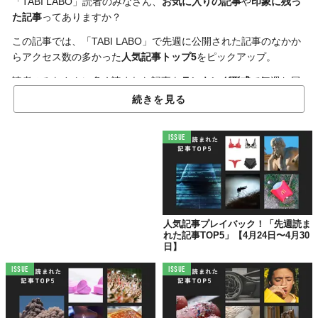
「TABI LABO」読者のみなさん、
お気に入りの記事
や
印象に残っ
た記事
ってありますか？
この記事では、「TABI LABO」で先週に公開された記事のなかか
らアクセス数の多かった
人気記事トップ5
をピックアップ。
読者のみなさんに多く読まれた記事を
ランキング形式
で毎週お届
けします🎉
続きを見る
さて、先週、多くの支持を集めた記事の
気になる1位は……？
ISSUE
※2022年4月25日のデータをもとに作成しています
✨【第5位】✨
メルセデス、世界初の
人気記事プレイバック！「先週読ま
「事故の法的責任を負える」メーカーに
れた記事TOP5」【4月24日〜4月30
日】
ISSUE
ISSUE