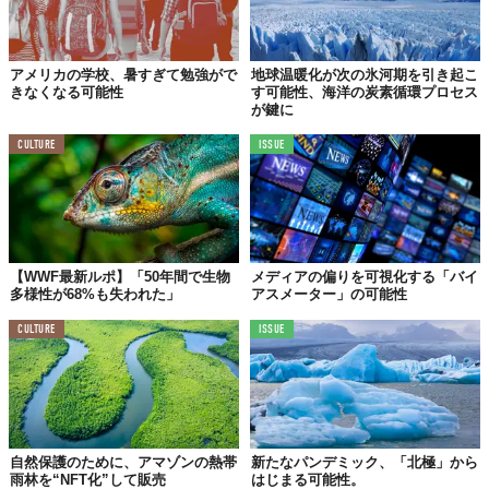
アメリカの学校、暑すぎて勉強がで
地球温暖化が次の氷河期を引き起こ
きなくなる可能性
す可能性、海洋の炭素循環プロセス
が鍵に
CULTURE
ISSUE
【WWF最新ルポ】「50年間で生物
メディアの偏りを可視化する「バイ
多様性が68%も失われた」
アスメーター」の可能性
CULTURE
ISSUE
自然保護のために、アマゾンの熱帯
新たなパンデミック、「北極」から
雨林を“NFT化”して販売
はじまる可能性。