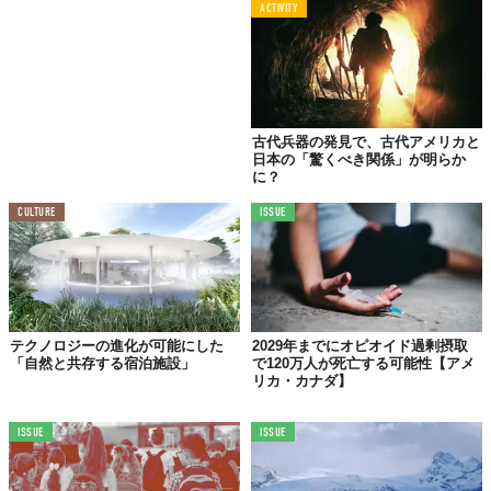
ACTIVITY
古代兵器の発見で、古代アメリカと
日本の「驚くべき関係」が明らか
に？
CULTURE
ISSUE
テクノロジーの進化が可能にした
2029年までにオピオイド過剰摂取
「自然と共存する宿泊施設」
で120万人が死亡する可能性【アメ
リカ・カナダ】
ISSUE
ISSUE