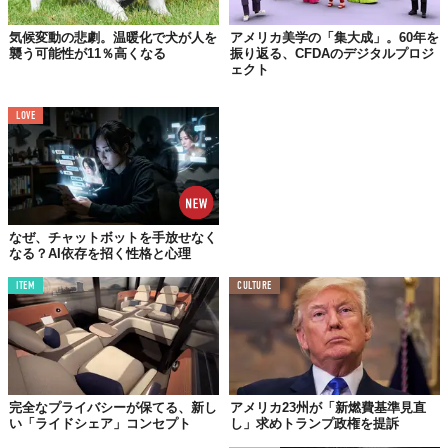
気候変動の悲劇。温暖化で犬が人を
アメリカ美学の「集大成」。60年を
襲う可能性が11％高くなる
振り返る、CFDAのデジタルプロジ
ェクト
LOVE
なぜ、チャットボットを手放せなく
なる？AI依存を招く性格と心理
ITEM
CULTURE
完全なプライバシーが保てる、新し
アメリカ23州が「新燃費基準見直
い「ライドシェア」コンセプト
し」求めトランプ政権を提訴