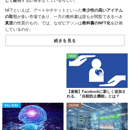
して販売
する計画を立てているらしい。
NFTといえば、アートやチケットといった
希少性の高いアイテム
の取引
が多い市場であり、一方の教科書は誰もが閲覧できるべき
真逆
の性質のもの。では、なぜピアソンは
教科書のNFT化
を計画
しているのか。
答えは明快で、「二次流通による利益を得るため」であるそう。
続きを見る
というのも、教科書は学生同士による
中古品のやり取り
が多く、
特にアメリカや欧州においては「教科書の転売」はよくあるこ
ISSUE
と。
しかし、既存の紙媒体の教科書が転売されると、出版社側に利益
が入らないことがお分かりいただけるだろう。
NFTでは個々のアイテムに
所有権
が付与されるため、二次流通以
【速報】Facebookに新しく追加さ
降の取引でも一定の売上金を得ることができる。これを利用する
れる、「自殺防止機能」とは？
のは、
継続的に収益を生み出せる
画期的な手段というわけだ。
WELL-BEING
CULTURE
また、物理的な材料を使わない上に半永久的に引き継いでいける
という点でサステナブルな方法としても魅力的。
ちなみに、「書籍をNFTで販売する」という取り組み自体は真新