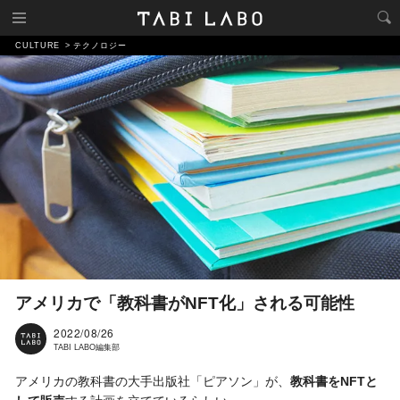
CULTURE
テクノロジー
アメリカで「教科書がNFT化」される可能性
2022/08/26
TABI LABO編集部
アメリカの教科書の大手出版社「ピアソン」が、
教科書をNFTと