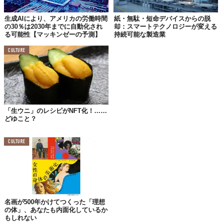
しいというわけではない。すでに著者が
自主出版
する際には広く
利用されているほか、ドイツのある出版社がNFTマーケットを開
生成AIにより、アメリカの労働時間
紙・無駄・短命デバイスからの脱
の30％は2030年までに自動化され
却：スマートテクノロジーが変える
いた事例もある。
る可能性【マッキンゼーの予測】
持続可能な製造業
ただ、先述の通り教科書とは「誰もが閲覧できるべき」もの。
CULTURE
これだけデジタルが普及している現代において、それほど心配す
る必要はないかもしれないが、何かの節に（NFTアートのよう
な）
法外な値段
がつく懸念もある。
そして何より、児童が確実に「紙に触れる」機会である教科書を
デジタル化してしまっていいのか？ そもそも“書籍の価値”とは出
「生ウニ」のレシピがNFT化！……
どゆこと？
版社の利益なのか？
考えなければならない論点は多い。まだ計画段階であるとのこと
CULTURE
だが、大国アメリカの大手として、影響力と責任感を自負して事
を進めてもらいたいところだ。
Reference:
Pearson plans to sell its textbooks as NFTs/The Guardian
Top image: ©
iStock.com/Evgen_Prozhyrko
名画が500年かけてつくった「理想
TABI LABO
の体」、あなたも内面化しているか
この世界は、もっと広いはずだ。
もしれない