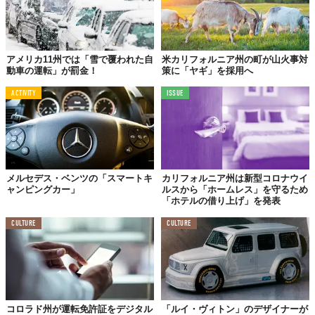
アメリカ11州では「雪で覆われた自
米カリフォルニア州の町が山火事対
動車の運転」が罰金！
策に「ヤギ」を採用へ
ACTIVITY
ISSUE
メルセデス・ベンツの「スマートキ
カリフォルニア州は新型コロナウイ
ャンピングカー」
ルスから「ホームレス」を守るため
「ホテルの借り上げ」を発表
CULTURE
CULTURE
コロラド州が運転免許証をデジタル
「ルイ・ヴィトン」のデザイナーが