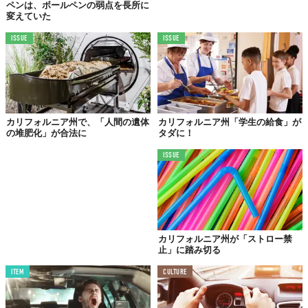
ペンは、ボールペンの弱点を長所に
の把握、道路標識の認知なども可能なんだそう。
変えていた
また、ドライバーに健康上の問題が起きるなどの
緊急時
には、自
ISSUE
ISSUE
動で
減速
するという。停止と同時に
ハザードランプ
が点滅し、
緊
急通報システム
が作動するんだとか。
カリフォルニア州で、「人間の遺体
カリフォルニア州「学生の給食」が
の堆肥化」が合法に
タダに！
ISSUE
カリフォルニア州が「ストロー禁
止」に踏み切る
ITEM
CULTURE
©2023 Mercedes-Benz Group AG. All rights reserved.