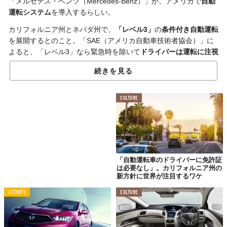
「メルセデス・ベンツ（Mercedes-Benz）」が、アメリカで
自動
運転システム
を導入するらしい。
カリフォルニア州とネバダ州で、
「レベル3」
の
条件付き自動運転
を展開するとのこと。「SAE（アメリカ自動車技術者協会）」に
よると、「レベル3」なら緊急時を除いて
ドライバーは運転に注視
する必要がない
という。
続きを見る
CULTURE
「自動運転車のドライバーに免許証
は必要なし」。カリフォルニア州の
新方針に世界が注目するワケ
ACTIVITY
CULTURE
©2023 Mercedes-Benz Group AG. All rights reserved.