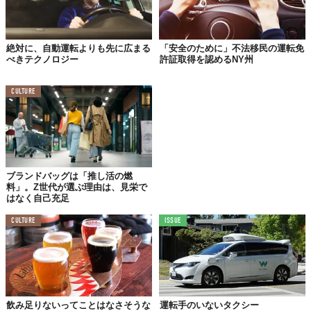
アメリカといえば「テスラ（Tesla）」も自動運転技術を開発して
いるが……「メルセデス・ベンツ」が先を走っているといえるか
もしれない——。
絶対に、自動運転よりも先に広まる
「安全のために」不法移民の運転免
Reference:
Mercedes-Benz Reveals New Charging Network and Tech Updates at CES 2023
,
Conditionally automated driving: Mercedes-Benz announces sales launch of DRIVE PILOT
べきテクノロジー
許証取得を認めるNY州
Top image: ©
2023 Mercedes-Benz Group AG. All rights reserved.
CULTURE
TABI LABO
この世界は、もっと広いはずだ。
ブランドバッグは「推し活の燃
料」。Z世代が選ぶ理由は、見栄で
はなく自己充足
CULTURE
ISSUE
飲み足りないってことはなさそうな
運転手のいないタクシー