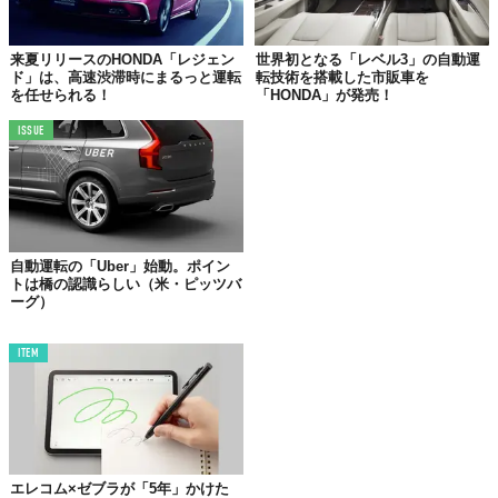
これにより、ドライバーは走行中の時間をより有意義に使えるよ
うになる。
ネットサーフィン
や
映画鑑賞
などはもちろん、取引先
来夏リリースのHONDA「レジェン
世界初となる「レベル3」の自動運
ド」は、高速渋滞時にまるっと運転
転技術を搭載した市販車を
へ向かう途中で
車内会議
……なども可能になるだろう。
を任せられる！
「HONDA」が発売！
ISSUE
自動運転の「Uber」始動。ポイン
トは橋の認識らしい（米・ピッツバ
ーグ）
ITEM
©2023 Mercedes-Benz Group AG. All rights reserved.
高度な自動運転を可能にしているのは、
「DRIVE PILOT」
という
エレコム×ゼブラが「5年」かけた
システム。速度と車間のコントロールに加えて、正確な位置情報