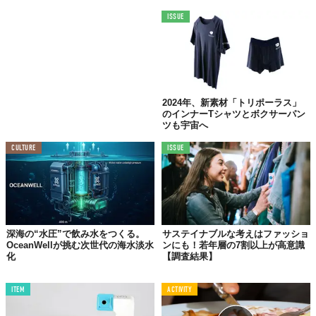
ISSUE
2024年、新素材「トリポーラス」
のインナーTシャツとボクサーパン
ツも宇宙へ
CULTURE
ISSUE
深海の“水圧”で飲み水をつくる。
サステイナブルな考えはファッショ
OceanWellが挑む次世代の海水淡水
ンにも！若年層の7割以上が高意識
化
【調査結果】
ITEM
ACTIVITY