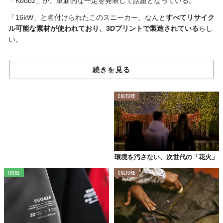
「Koobz」が、革新的な一足を発表して話題となっている。
「16kW」と名付けられたこのスニーカー、なんと
すべてリサイク
ル可能な素材が使われており、3Dプリントで製造されている
らし
い。
続きを見る
CULTURE
環境を汚さない、次世代の「花火」
ISSUE
CULTURE
©Koobz
なんとも不気味で未来的な印象のデザインが目を引くが、イタリ
アでデザインされ、職人技が詰め込まれた一足に。
クラブやレイブといった
激しく踊るダンサー向け
に設計されてお