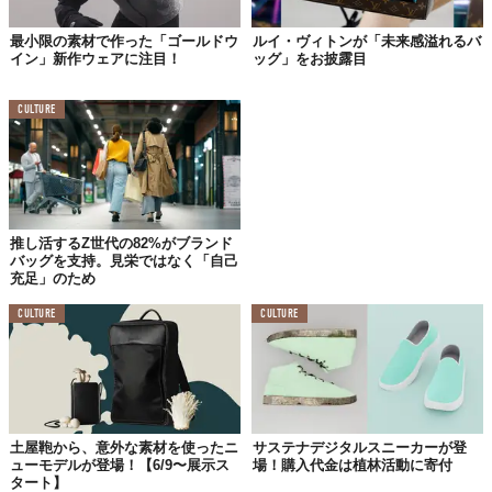
最小限の素材で作った「ゴールドウ
ルイ・ヴィトンが「未来感溢れるバ
イン」新作ウェアに注目！
ッグ」をお披露目
CULTURE
推し活するZ世代の82%がブランド
バッグを支持。見栄ではなく「自己
充足」のため
CULTURE
CULTURE
土屋鞄から、意外な素材を使ったニ
サステナデジタルスニーカーが登
ューモデルが登場！【6/9〜展示ス
場！購入代金は植林活動に寄付
タート】