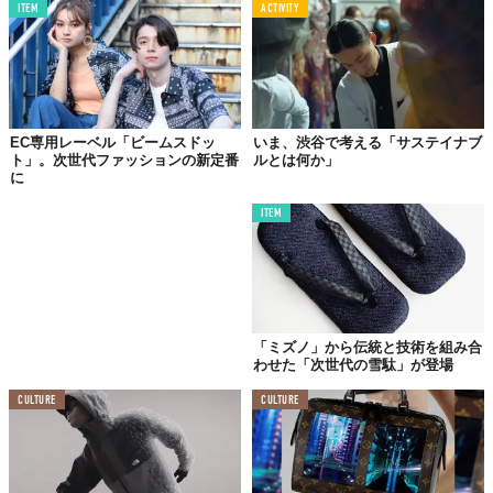
ITEM
ACTIVITY
©Koobz
EC専用レーベル「ビームスドッ
いま、渋谷で考える「サステイナブ
ト」。次世代ファッションの新定番
ルとは何か」
に
ITEM
「ミズノ」から伝統と技術を組み合
©Koobz
わせた「次世代の雪駄」が登場
Top image: ©
Koobz
CULTURE
CULTURE
TABI LABO
この世界は、もっと広いはずだ。