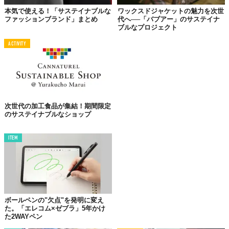
り、頑丈で柔軟な作りになっているだけでなく、
汚れたら丸ごと
本気で使える！「サステイナブルな
ワックスドジャケットの魅力を次世
ファッションブランド」まとめ
代へ──「バブアー」のサステイナ
水洗いすることもできる
のだ。
ブルなプロジェクト
やはり、その見た目や実際の履き心地が気になるところである
ACTIVITY
が、3Dプリントで製造可能なため、すべてがオーダーメイドとい
うところも注目のポイント。
企業は、
注文を受けてから生産を行うため、不要な在庫を抱える
こともない
ので、エコなプロダクトにもなっているのだ。
現在、発送は米国のみとなっているようだが、コレ日本でもかな
次世代の加工食品が集結！期間限定
のサステイナブルなショップ
り需要がありそう。早い上陸に期待したい！
ITEM
ボールペンの"欠点"を発明に変え
た。「エレコム×ゼブラ」5年かけ
た2WAYペン