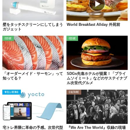
壁をタッチスクリーンにしてしまう
World Breakfast Allday 外苑前
ガジェット
ISSUE
ISSUE
「オーダーメイド・サーモン」って
SDGs先進ホテルが提案！「プライ
知ってる？
ムソイミート」などのサステイナブ
ル次世代グルメ
WELL-BEING
CULTURE
宅トレ界隈に革命の予感。次世代型
『We Are The World』収録の現場