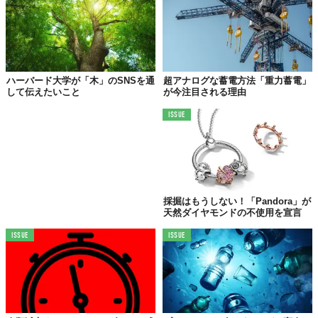
人間の利得を優先したばかりに起きるカルマとならぬよう、今か
らでも自分にできることを真剣に考えなくてはいけない時なのか
もしれない──。
Reference:
Climate Change Bringing More Than Heat — Malaria And Dengue On The Rise
Top image: ©
Lemonsoup14/Shutterstock.com
ハーバード大学が「木」のSNSを通
超アナログな蓄電方法「重力蓄電」
して伝えたいこと
が今注目される理由
TABI LABO
ISSUE
この世界は、もっと広いはずだ。
採掘はもうしない！「Pandora」が
天然ダイヤモンドの不使用を宣言
ISSUE
ISSUE