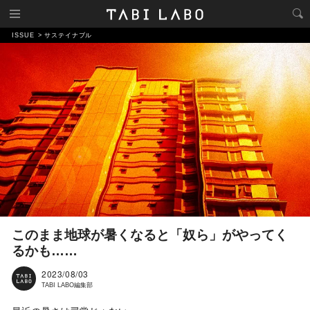
ISSUE
サステイナブル
このまま地球が暑くなると「奴ら」がやってく
るかも……
2023/08/03
TABI LABO編集部