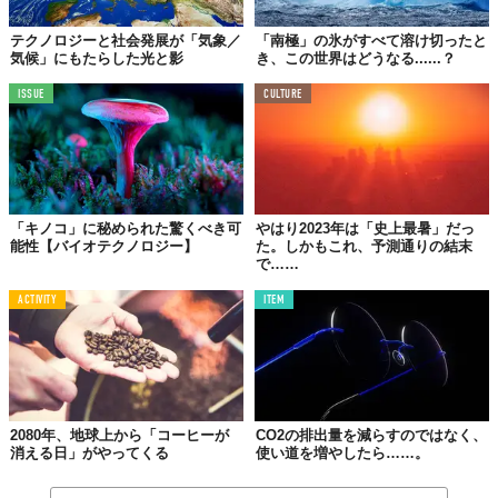
テクノロジーと社会発展が「気象／
「南極」の氷がすべて溶け切ったと
気候」にもたらした光と影
き、この世界はどうなる......？
ISSUE
CULTURE
「キノコ」に秘められた驚くべき可
やはり2023年は「史上最暑」だっ
能性【バイオテクノロジー】
た。しかもこれ、予測通りの結末
で……
ACTIVITY
ITEM
2080年、地球上から「コーヒーが
CO2の排出量を減らすのではなく、
消える日」がやってくる
使い道を増やしたら……。