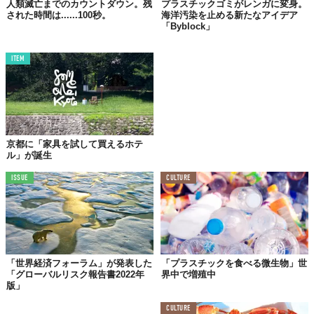
人類滅亡までのカウントダウン。残
プラスチックゴミがレンガに変身。
された時間は......100秒。
海洋汚染を止める新たなアイデア
「Byblock」
ITEM
京都に「家具を試して買えるホテ
ル」が誕生
ISSUE
CULTURE
「世界経済フォーラム」が発表した
「プラスチックを食べる微生物」世
「グローバルリスク報告書2022年
界中で増殖中
版」
CULTURE