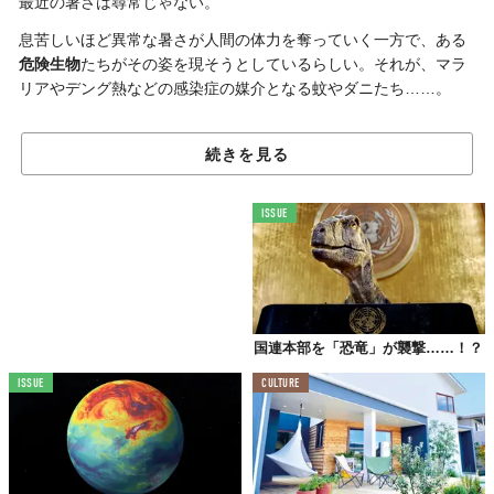
最近の暑さは尋常じゃない。
息苦しいほど異常な暑さが人間の体力を奪っていく一方で、ある
危険生物
たちがその姿を現そうとしているらしい。それが、マラ
リアやデング熱などの感染症の媒介となる蚊やダニたち……。
続きを見る
世界でもっとも人間を殺している生き物
世界中では毎年、およそ2億4000万件の感染、60万人以上の死亡
ISSUE
が報告されるマラリア。デング熱は、約4億件の感染によって3万
6000人以上が命を落としていると推定されている。
これらの病原体をもつ蚊が生息するのは、亜熱帯など高温多湿の
地域。そのため、気候変動により地球の温度が上昇すれば、彼ら
が生息する地域もおのずと広がっていく可能性があるわけだ。実
国連本部を「恐竜」が襲撃……！？
際、「米国疾病管理予防センター（CDC）」の報告によれば、テ
ISSUE
CULTURE
キサス州およびフロリダ州において、地元感染したマラリアが7件
発生。医師や講習生性当局のあいだで警戒が高まっているとい
う。