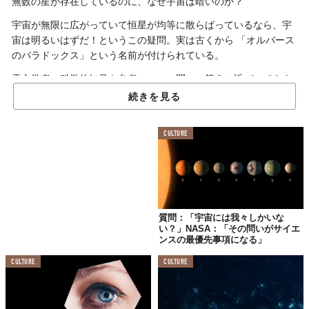
無数の星が存在しているのに、なぜ宇宙は暗いのか？
宇宙が無限に広がっていて恒星が均等に散らばっているなら、宇
宙は明るいはずだ！というこの疑問。実は古くから 「オルバース
のパラドックス」という名前が付けられている。
天文学者の科学的知見を参考に、この問いの答えに近づいてみよ
う。
続きを見る
まず、太陽よりも明るい星が宇宙にいくつも存在しているのは事
実。観測可能なだけでも
約2000億個
の星があると推定され、その
CULTURE
うちの多くは
太陽以上に明るい光
を放っているという。では、な
ぜ宇宙はまばゆい光で満たされないのか？
それは、私たちが視認できる宇宙が
有限
だから。
宇宙の誕生は約130億年前。天文学に換算すればこれはまだまだ
質問：「宇宙には我々しかいな
短いため、約130億光年よりも遠い星からの光はまだ地球に届い
い？」NASA：「その問いがサイエ
ンスの最優先事項になる」
ていないのだそう。したがって、私たちが毎晩見ている星は宇宙
にある星の
ほんの一部
で、宇宙が光で包まれる光景を確認するの
CULTURE
CULTURE
は、事実上不可能らしい。
では、ずっと待っていれば宇宙はいずれ明るくなるのだろうか？