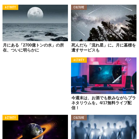
この世界は、もっと広いはずだ。
ACTIVITY
CULTURE
月にある「2700億トンの水」の所
死んだら「流れ星」に。月に墓標を
在、ついに明らかに
遺すサービスも
ACTIVITY
今週末は、お酒でも飲みながらプラ
ネタリウムを。4/17無料ライブ配
信！
ACTIVITY
CULTURE