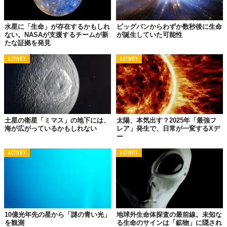
水星に「生命」が存在するかもしれ
ビッグバンからわずか数秒後に生命
ない。NASAが支援するチームが新
が誕生していた可能性
たな証拠を発見
ACTIVITY
ACTIVITY
土星の衛星「ミマス」の地下には、
太陽、本気出す？2025年「最強フ
海が広がっているかもしれない
レア」発生で、日常が一変するXデ
ー
ACTIVITY
ACTIVITY
10億光年先の星から「謎の青い光」
地球外生命体探査の最前線。未知な
を観測
る生命のサインは「鉱物」に隠され