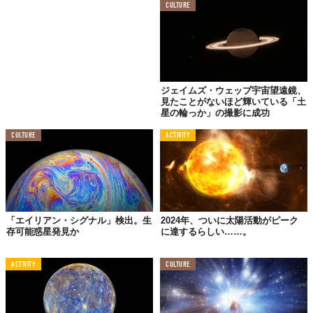
CULTURE
ジェイムズ・ウェッブ宇宙望遠鏡、
見たことがないほど輝いている「土
星の輪っか」の撮影に成功
CULTURE
ACTIVITY
「エイリアン・シグナル」検出。生
2024年、ついに太陽活動がピーク
存可能惑星発見か
に達するらしい……。
ACTIVITY
CULTURE