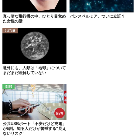
答えは、NO。なぜなら、宇宙はこの瞬間も
膨張
を続けており、最
も遠くにある銀河はほぼ光の速度で地球から遠ざかっているため
真っ暗な飛行機の中、ひとり目覚め
パンスペルミア、ついに立証？
だ。さらに、ドップラー効果により星からの光は人間の目には見
た女性の話
えない色に変化するため、たとえ光が届くのを待つ十分な時間が
あったとしても、遠くにある星からの光を見ることは不可能であ
CULTURE
る、とのこと……。
TABI LABO編集部
意外にも、人類は「地球」について
こういう“冷静になったときに頭に浮かぶ謎”の
まだまだ理解していない
解明に本気で挑める科学者たちは、尊敬でしか
ないです。
ISSUE
一歩ずつ宇宙の真理に近づいていってほしい！
Reference:
Why is space so dark even though the universe is filled with stars?
Top image: ©
Skylines/Shutterstock.com
公共USBポート「不安だけど充電」
が6割。知る人だけが警戒する“見え
TABI LABO
ないリスク”