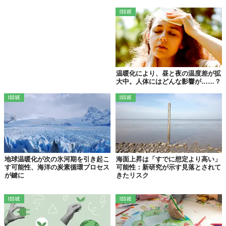
ISSUE
温暖化により、昼と夜の温度差が拡
大中。人体にはどんな影響が……？
ISSUE
ISSUE
地球温暖化が次の氷河期を引き起こ
海面上昇は「すでに想定より高い」
す可能性、海洋の炭素循環プロセス
可能性：新研究が示す見落とされて
が鍵に
きたリスク
ISSUE
ISSUE