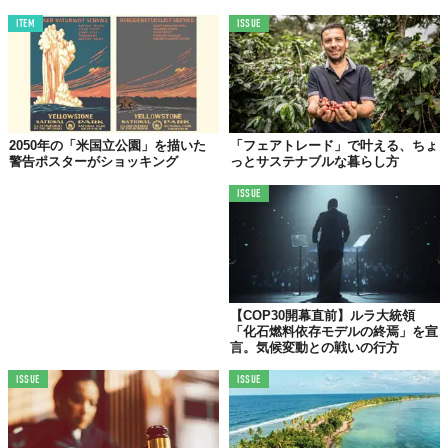
TABI LABO
ITEM
ISSUE
この世界は、もっと広いはずだ。
2050年の「米国立公園」を描いた
「フェアトレード」で叶える、ちょ
警告ポスターがショッキング
っとサステナブルな暮らし方
ISSUE
【COP30開幕直前】ルラ大統領
「化石燃料依存モデルの終焉」を宣
言。気候変動との戦いの行方
ISSUE
ISSUE