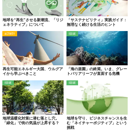
地球を“再生”させる新潮流、「リジ
「サステナビリティ」実践ガイド：
ェネラティブ」について
無理なく続ける生活のヒント
ACTIVITY
ISSUE
再生可能エネルギー大国、ウルグア
「海の楽園」の終焉。いま、グレー
イから学ぶべきこと
トバリアリーフが直面する危機
ISSUE
ISSUE
地球温暖化対策に潜む落とし穴。
地球を守り、ビジネスチャンスを生
「緑化」で街の気温が上昇する？
む「ネイチャーポジティブ」という
挑戦