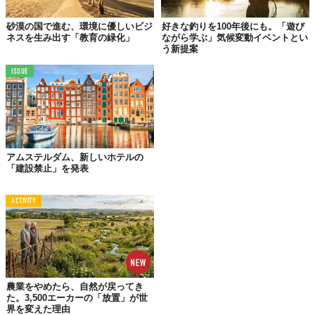
「Falepili協定」により、ツバルから年間280人の国民がオースト
砂漠の国で進む、環境に優しいビジ
好きな釣りを100年後にも。「遊び
ラリアに移住し、修学、就労することができるようになる。
ネスを生み出す「教育の緑化」
ながら学ぶ」気候変動イベントとい
う新提案
NASAの研究によると、ツバルの国土の大部分が2050年までに平
均高潮位以下になると予想されている。太平洋に位置する国、オ
ISSUE
ーストラリアやツバルは、気候変動による影響を受けやすい地域
であることは明らかで、「温暖化で沈む」という危機感を共に有
している。
そんななか締結されたこの条約は、オーストラリアが太平洋地域
における外交努力を強化して以来、最大の前進であり“希望の
アムステルダム、新しいホテルの
「建設禁止」を発表
光”と国内でも高く評価。特に、中国との安全保障協定を発表した
ソロモン諸島に対する米国とオーストラリアの対応を背景とし、
太平洋地域における彼らの影響力を再確立するものでもあった。
ACTIVITY
この協定が正式に発効されるには、両政府の承認が必要。今後の
両国の国際的な取り組みにも注目したい──。
参照元:
TIME
※本記事はGeneraitve AIを一部活用して制作をしております。
農業をやめたら、自然が戻ってき
た。3,500エーカーの「放置」が世
Top image: ©
Romaine W/Shutterstock.com
界を変えた理由