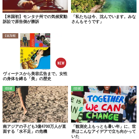
【米国初】モンタナ州での気候変動
「私たちは今、沈んでいます。みな
訴訟で原告側が勝訴
さんもそうです」
CULTURE
ヴィーナスから美容広告まで。女性
の身体を縛る「美」の歴史
ISSUE
ISSUE
南アジアの子ども3億4700万人が直
「観測史上もっとも暑い年」に、世
面する「水不足」の危機
界はこんなアイデアで立ち向かって
いた