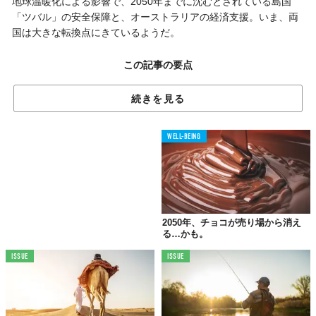
地球温暖化による影響で、2050年までに沈むとされている島国
「ツバル」の安全保障と、オーストラリアの経済支援。いま、両
国は大きな転換点にきているようだ。
この記事の要点
続きを見る
・オーストラリアが太平洋の島国ツバルと「Falepili協定」を締結
・ツバルは2050年までに「温暖化で沈む国」とされている
WELL-BEING
・ツバル国民の安全保障と経済支援のため、オーストラリアへの移住が可能になる
オーストラリアが、太平洋に位置する島国ツバルとの新たな協定
を締結した。これにより、気候変動の悪化に伴い、ツバル国民は
オーストラリアへの移住が可能となる。
2050年、チョコが売り場から消え
る…かも。
ツバルの安全保障と経済支援の提供が目的のようだが、『TIME』
ISSUE
ISSUE
が伝えたところによると、アンソニー・アルバニージー豪首相
は、この「Falepili協定」を同国史上もっとも重要な太平洋協定で
あると捉えているようだ。
両国の首相は、今月、クック諸島での記者会見にて署名。