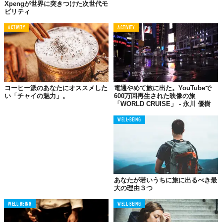
Xpengが世界に突きつけた次世代モ
ビリティ
The Diary Of A CEO (Official Podcast Page)(@thediaryofaceopodcast)がシェアした投稿
ACTIVITY
ACTIVITY
©
thediaryofaceopodcast / instagram
ポップコーン脳は、2011年にワシントン大学の研究者デイビッ
ド・レヴィ氏によって導入された用語で、
ある話題から別の話題
に素早く移行しやすい症状に代表される精神状態
を指すのだそ
コーヒー派のあなたにオススメした
電通やめて旅に出た。YouTubeで
う。加熱されたフライパンの中でポップコーンの粒が急速に弾け
い「チャイの魅力」。
600万回再生された映像の旅
る様子に喩え名付けられたわけだが、言い得て妙じゃないか。
「WORLD CRUISE」 - 永川 優樹
レヴィ氏によると、この症状に悩まされている人はタスクに集中
WELL-BEING
したり、一貫した思考回路を維持したりするのが難しい傾向にあ
るそう。
先月、「Forbes」が人間の注意力の持続時間について興味深い研
究を
紹介
していた。カリフォルニア大学の研究者らによる20年に
わたる研究の結果、注意力の持続時間は2004年の平均150秒か
あなたが若いうちに旅に出るべき最
大の理由３つ
ら、47秒にまで減少しているというのだ。
WELL-BEING
WELL-BEING
およそ1/3にまで減ってしまった人間の注意力の持続時間。これ、
背景にはどんな原因があるのだろうか？