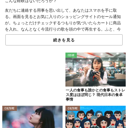
こんな経験はないだろうか？
友だちに連絡する用事を思い出して、あなたはスマホを手に取
る。画面を見るとお気に入りのショッピングサイトのセール通知
が。ちょっとだけチェックするつもりが気づいたらカートに商品
を入れ、なんとなく今流行りの歌を頭の中で再生する。ふと、今
夜のごはんを案じ冷蔵庫の中を想像して、我に返る。
続きを見る
「そういえば、最初スマホで何しようとしてたんだっけ？」
きっと、現代人なら誰もが経験済みであろうこの現象、じつは
ISSUE
「Popcorn Brain（
ポップコーン脳
）」というらしい。
人間の注意力の持続時間：わずか47秒！？
進む「ポップコーン脳」
一人の食事も誰かとの食事もストレ
ス度はほぼ同じ？ 現代日本の食卓
事情
CULTURE
CULTURE