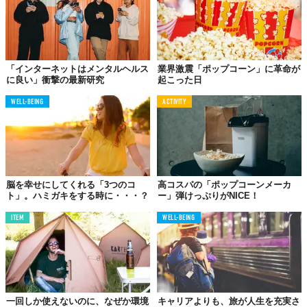
トラバース氏はこうもいう。これらの対策はポップコーン脳を緩
和させるだけでなく、多くの精神的な問題にも機能する可能性が
ある、と。それでも、もしネットの過度な使用が日常生活に悪影
響を及ぼしていると自覚する際には、ためらわず専門家の助けを
求める必要もあることは言うまでもない。
「インターネットはメンタルヘルス
業界激震「ポップコーン」に革命が
に良い」衝撃の最新研究
起こった日
Reference:
A Psychologist Explains The Rise Of ‘Popcorn Brain’
Top image: ©
iStock.com/seamartini
,
iStock.com/kolae
WELL-BEING
ACTIVITY
TABI LABO
この世界は、もっと広いはずだ。
脳を幸せにしてくれる「3つのコ
高コスパの「ポップコーンメーカ
ト」。ハミガキをする時に・・・？
ー」弾けっぷりがNICE！
ITEM
WELL-BEING
一回しか使えないのに、なぜか環境
キャリアよりも、旅が人生を充実さ