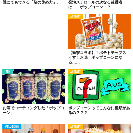
に脳に空きスペースを確保することはやはり効果的なよう。
誰にでもできる「脳の休め方」。
発泡スチロールの次なる後継者
は……ポップコーン！？
気を散らす要因が側にあると、タスクが絶え間なく切り替わり断
ACTIVITY
片化されてしまう。その結果、我々の脳は長時間にわたってひと
つのことに集中しづらくなる。ならば、そもそも「見ない、触ら
ない」という時間を確保することを意識的につくることが必要な
のかもしれない。
【衝撃コラボ】「ポテトチップス
うすしお味」ポップコーンにな
②日々のルーティンをつくる
る……
日々のなかで体系化された日課を確立することは、タスク管理の
ITEM
ACTIVITY
みならず脳の管理にも役立つようだ。日々ルーティンを実践する
ことでネガティブな習慣を効果的に抑制でき、集中して生産的な
タスクを継続する一助となるという考え。精神と肉体をととの
え、ルーティンワークで脳の整理をしてみてはいかがだろう。
お酒でコーティングした「ポップコ
ポップコーンってこんなに種類があ
ーン」
るの？？？
〜・〜〜・〜〜・〜
WELL-BEING
ACTIVITY