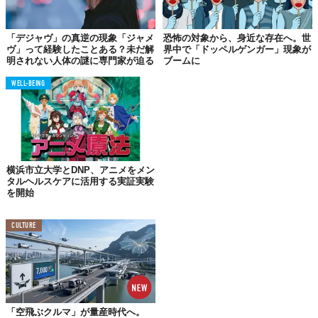
「デジャヴ」の真逆の現象「ジャメ
恐怖の対象から、身近な存在へ。世
ヴ」って経験したことある？未だ解
界中で「ドッペルゲンガー」現象が
明されない人体の謎に専門家が迫る
ブームに
WELL-BEING
この投稿をInstagramで見る
横浜市立大学とDNP、アニメをメン
タルヘルスケアに活用する実証実験
を開始
CULTURE
「空飛ぶクルマ」が量産時代へ。