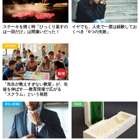
そもそも、私たちに身近なソーシャルメディアは、ターゲットを
絞った広告、人々を画面に釘付けにするためのアルゴリズムなど
が組み込まれている。高速化されたやり取りにより、無意識のう
ステーキを焼く時「ひっくり返すの
イヤでも、人生で一度は経験してお
ちに脳は短時間の情報を好むようになり、単一のタスクに継続的
は一回だけ」は間違いだった！
くべき「6つの失敗」
に注意を払うことがますます困難になってきているというのは、
実感をもって感じられるのではないだろうか。
ACTIVITY
STOP！ポップコーン脳
改善策はこの2つ！
こうなると、ある種の“現代病”捉えることができるポップコーン
「先生が教えすぎない教室」が、生
脳に、我々はどう対処していけばいいのだろう？ 心理学者マー
徒を伸ばす──教育現場で広がる
「スクラム」という発想
ク・トラバース氏のアイデアを「Forbes」が紹介する。
WELL-BEING
ISSUE
①コンテンツから距離をおく時間をつくる
1日のなかでスマホから離れる時間を設けることはもちろんだが、
たとえばアプリごとに使用時間の制限を設けるなどして、直接的