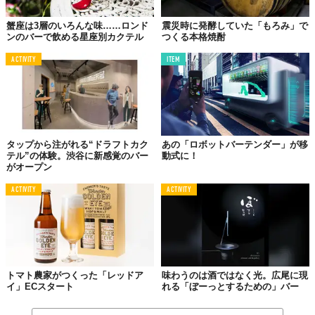
『/DRAFT』
蟹座は3層のいろんな味……ロンド
震災時に発酵していた「もろみ」で
【所在地】東京都渋谷区恵比寿南1-4-2 EBISU ASAHIYA 
ンのバーで飲める星座別カクテル
つくる本格焼酎
BUILDING 4F
ACTIVITY
ITEM
【営業時間】17:00～26:00
【定休日】なし
【Instagram】
https://www.instagram.com/draft_ebisu/
Top image: ©
株式会社Ｂｕｒｅｎａｉ
タップから注がれる“ドラフトカク
あの「ロボットバーテンダー」が移
テル”の体験。渋谷に新感覚のバー
動式に！
がオープン
TABI LABO
この世界は、もっと広いはずだ。
ACTIVITY
ACTIVITY
トマト農家がつくった「レッドア
味わうのは酒ではなく光。広尾に現
イ」ECスタート
れる「ぼーっとするための」バー