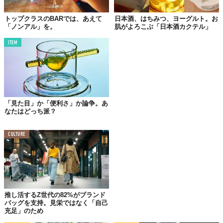
©株式会社Ｂｕｒｅｎａｉ
トップクラスのBARでは、あえて
日本酒、はちみつ、ヨーグルト。お
「ノンアル」を。
肌がよろこぶ「日本酒カクテル」
ITEM
「見た目」か「便利さ」か論争。あ
なたはどっち派？
CULTURE
©株式会社Ｂｕｒｅｎａｉ
東京・恵比寿に5月1日オープンしたのは、“焼酎”を楽しむカクテ
推し活するZ世代の82%がブランド
ルバー
「/DRAFT」
。
バッグを支持。見栄ではなく「自己
充足」のため
カウンター、個室、テーブル席に加えてスタンディングシートを