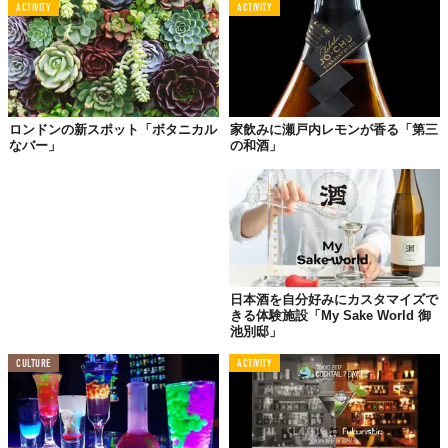
備える店内のインテリアデザインを「HYBE Design team」が手
ACTIVITY
ACTIVITY
がけ、茶室のような“和”の設計手法に石やステンレスなど現代的
な素材を掛け合わせた。
相反する要素がひとつの空間で共存することで、二重構造体の美
や楽しさを描いたという。
ロンドンの新スポット「ボタニカル
家飲みに瀬戸内レモンが香る「第三
なバー」
の和酒」
バーテンダー・野村空人監修でスタート
オープニングとともに登場する8種のオリジナルカクテルは、蔵前
の「NOMURA SHOTEN」や世田谷代田の「Quarter Room」など
を手掛けるバーテンダー野村空人が監修。飲みやすく度数を下げ
た
サワースタイル
を中心に、焼酎ならではの繊細さや個性を活か
したカクテルが登場する。
日本酒を自分好みにカスタマイズで
きる体験施設「My Sake World 御
池別邸」
CULTURE
ACTIVITY
左から「スパイシーパロサントサワー」「和紅茶とクリームチーズのサワー」「ワインみたい
な玄米カクテル」©株式会社Ｂｕｒｅｎａｉ