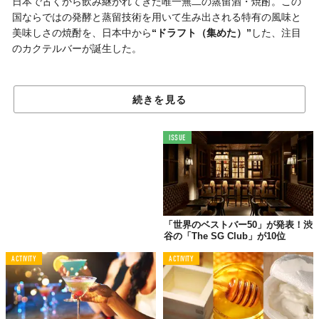
日本で古くから飲み継がれてきた唯一無二の蒸留酒・焼酎。この
国ならではの発酵と蒸留技術を用いて生み出される特有の風味と
美味しさの焼酎を、日本中から
“ドラフト（集めた）”
した、注目
のカクテルバーが誕生した。
「和のエッセンス×洋のムード」
続きを見る
の融合空間
ISSUE
「世界のベストバー50」が発表！渋
谷の「The SG Club」が10位
ACTIVITY
ACTIVITY