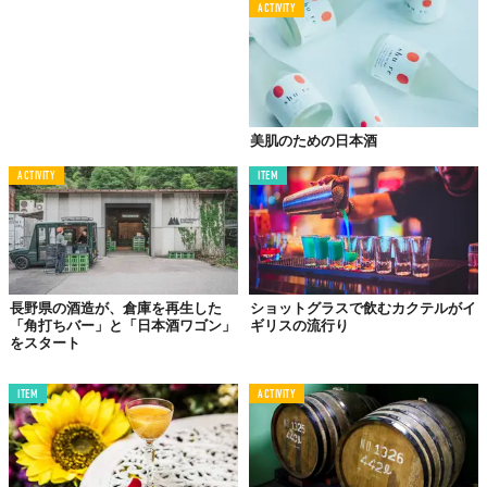
ACTIVITY
©株式会社Ｂｕｒｅｎａｉ
美肌のための日本酒
“香り系”とも言われる華やかな香りの焼酎や、樽で熟成した“熟成
系”など個性派焼酎をはじめ、カクテルとも相性の良い高アルコー
ACTIVITY
ITEM
ルの焼酎も誕生するなど、焼酎は可能性を広げながら今も進化を
続けている。
「/DRAFT」では、その魅力を肩肘張らず、気軽に楽しんで欲し
いという思いから生まれた「カクテル」で発信していくとのこ
と。
長野県の酒造が、倉庫を再生した
ショットグラスで飲むカクテルがイ
「角打ちバー」と「日本酒ワゴン」
ギリスの流行り
もちろん、焼酎ラバーのみならず、お酒が強くない、焼酎を飲み
をスタート
慣れない、そんな人に向けた
低アルコールのカクテル
も多く採用
しているので、誰にとっても安心して楽しめるバーになるだろ
ITEM
ACTIVITY
う。
恵比寿にまた一つ、秘密にしたい“居場所”の登場を歓迎しよう。