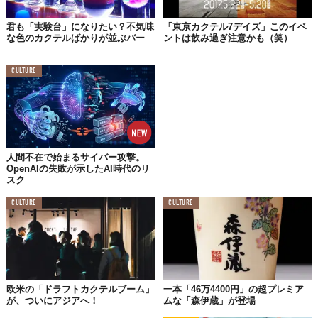
「スパイシーパロサントサワー」「和紅茶とクリームチーズのサ
君も「実験台」になりたい？不気味
「東京カクテル7デイズ」このイベ
ワー」「ワインみたいな玄米カクテル」など、“焼酎”という概念
な色のカクテルばかりが並ぶバー
ントは飲み過ぎ注意かも（笑）
を覆す遊び心溢れるカクテルと個性豊かなネーミングで、特別な
知識がなくても直感的に楽しめるラインナップ。
CULTURE
そのほか、その時々に出会った生産者やバー、バーテンダーなど
とコラボレートしたユニークな
ゲストカクテル
も常時2種類が用意
されるそうだ。
人間不在で始まるサイバー攻撃。
「カクテル」による焼酎の魅力を発信
OpenAIの失敗が示したAI時代のリ
スク
CULTURE
CULTURE
欧米の「ドラフトカクテルブーム」
一本「46万4400円」の超プレミア
が、ついにアジアへ！
ムな「森伊蔵」が登場