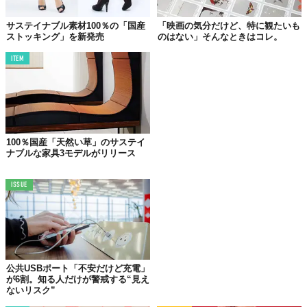
春から夏の終わりにかけてブドウの成長を促すためにおこなわれ
サステイナブル素材100％の「国産
「映画の気分だけど、特に観たいも
る、芽かきや除葉。これまで土に還されたり捨てられたりするだ
ストッキング」を新発売
のはない」そんなときはコレ。
けだったその葉を道内各地のヴィンヤードから収集。これを紅茶
と同じ製法を用いて発酵の力で葉からエッセンスを引き出した。
ITEM
こうして、まるでワインのようなやわらかい香りとほのかな酸味
が感じられるブドウの葉を味わうリーフティーが完成した。
もちろんノンアルコール、さらにノンカフェイン。妊婦や授乳中
の女性だけでなく子どもでも気兼ねなく楽しめるのもポイント。
100％国産「天然い草」のサステイ
ナブルな家具3モデルがリリース
ISSUE
公共USBポート「不安だけど充電」
が6割。知る人だけが警戒する“見え
ないリスク”