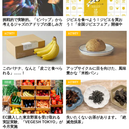
挑戦的で実験的。「ビバップ」から
ジビエを食べよう！ジビエを買お
考えるジャズのアドリブの楽しみ方
う！「全国ジビエフェア」開催中
ACTIVITY
ACTIVITY
このバナナ、なんと「皮ごと食べら
アップサイクルに目を向けた、風味
れる」……！
豊かな「米粉パン」
ISSUE
ACTIVITY
EC購入した東京野菜を受け取れる
失いたくないお茶があります。「絶
実証実験、「VEGESH TOKYO」が
滅危惧茶」
今月実施