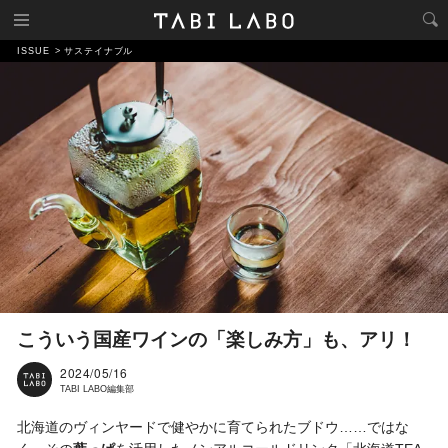
ISSUE
サステイナブル
こういう国産ワインの「楽しみ方」も、アリ！
2024/05/16
TABI LABO編集部
北海道のヴィンヤードで健やかに育てられたブドウ……ではな