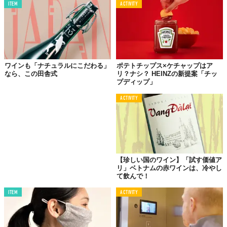
ITEM
ACTIVITY
©PATTERN PLANNING株式会社
ワインも「ナチュラルにこだわる」
ポテトチップス×ケチャップはア
なら、この田舎式
リ？ナシ？ HEINZの新提案「チッ
プディップ」
ACTIVITY
【珍しい国のワイン】「試す価値ア
リ」ベトナムの赤ワインは、冷やし
て飲んで！
©PATTERN PLANNING株式会社
ITEM
ACTIVITY
飲み方は、ホットはもちろん、これからの季節ならアイスがおす
すめ。タンニンのような口当たりもほんのりと感じられ、よりワ
インに近い味わいが楽しめるようだ。