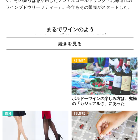
く、その
葉っぱ
を活用したノンアルコールドリンク「北海道TEA
ワインブドウリーフティー」。今年もその販売がスタートした。
まるでワインのよう
やわらかい香りとほのかな酸味
続きを見る
ACTIVITY
ボルドーワインの楽しみ方は、究極
の「カジュアルさ」にあった
ITEM
CULTURE
©PATTERN PLANNING株式会社