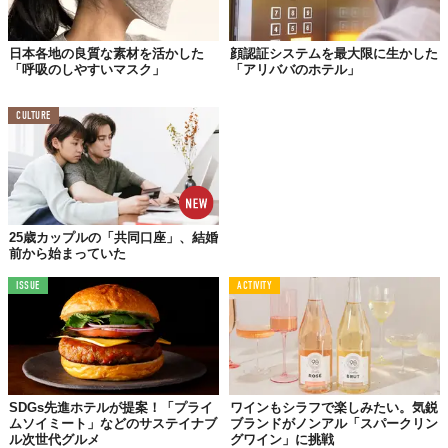
サステイナブルという文脈だけでなく、お酒を飲む人にも、飲ま
ない人にも寄り添える。北海道生まれのリーフティーが新たな楽
日本各地の良質な素材を活かした
顔認証システムを最大限に生かした
しみ方を提案してくれるに違いない。購入は
オンラインショップ
「呼吸のしやすいマスク」
「アリババのホテル」
にて。ふるさと納税の返礼品として手に入れることもできる。
Top image: ©
PATTERN PLANNING株式会社
CULTURE
TABI LABO
この世界は、もっと広いはずだ。
25歳カップルの「共同口座」、結婚
前から始まっていた
ISSUE
ACTIVITY
SDGs先進ホテルが提案！「プライ
ワインもシラフで楽しみたい。気鋭
ムソイミート」などのサステイナブ
ブランドがノンアル「スパークリン
ル次世代グルメ
グワイン」に挑戦