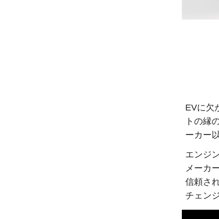
EVに
トの縁
ーカー
エンジ
メーカ
信頼さ
チェン