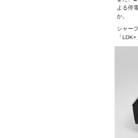
よる停
か。
シャー
「LDK