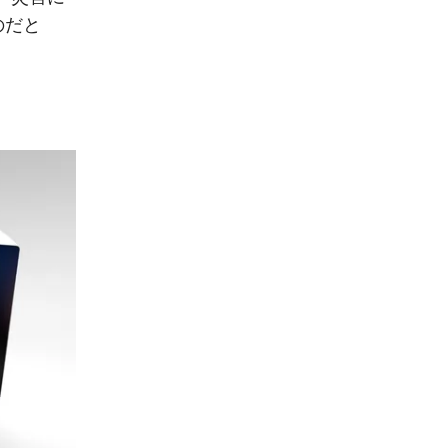
のだと
、