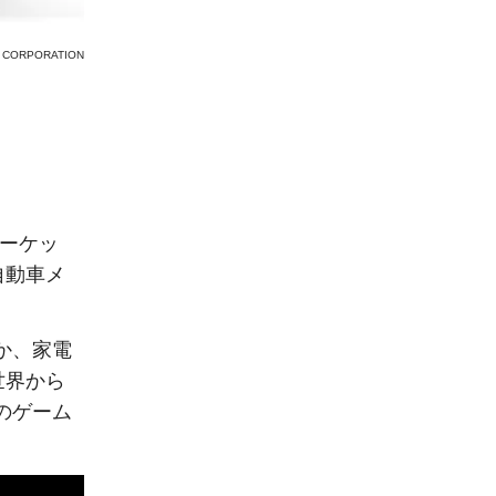
 CORPORATION
マーケッ
自動車メ
か、家電
世界から
のゲーム