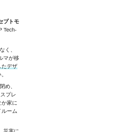
セプトモ
ech-
はなく、
ルマが移
したデザ
い。
を閉め、
ィスプレ
なか家に
イルーム
、災害に