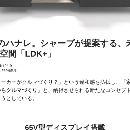
のハナレ。シャープが提案する、
V空間「LDK+」
4/10/19
I LABO編集部
メーカーがクルマづくり？」という違和感を払拭し、「
からクルマづくり
」と、納得させられる新たなコンセプト
ようとしている。
65V型ディスプレイ搭載