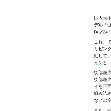
国内大
デル「L
Day’24
これま
リビン
動して
イン
と
後部座
後部座
イを正
組み込
などの
また、