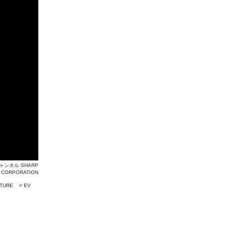
チャンネル SHARP
 CORPORATION
TURE
#
EV