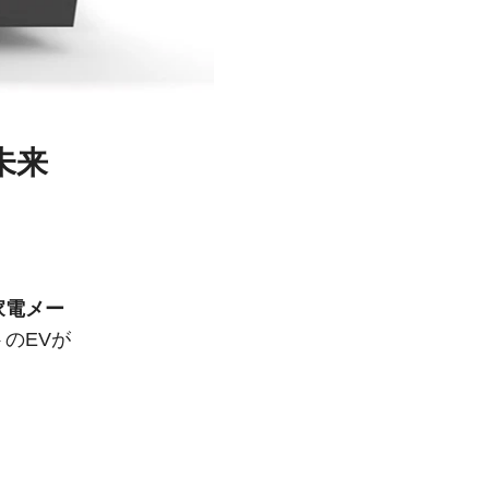
未来
家電メー
のEVが