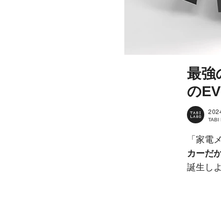
最強
のE
202
TAB
「家電
カーだ
誕生し