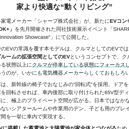
家より快適な“動くリビング”
手家電メーカー「シャープ株式会社」が、新たに
EVコン
DK+」
を先月開催された同社技術展示イベント「SHARP T
 “Innovation Showcase”」にて公開した。
でのEVの常識を覆す本モデルは、クルマとしてのEVで
グルームの拡張空間としてのEV
というコンセプトで、ク
いる状態以上に
クルマが停車している状態にフォーカス
いうのが、いかにも電気機器メーカーらしくておもしろ
席は、新幹線の椅子でおなじみの“回転式”を採用。ドア
席を回転させれば、車内後部に取り付けられた65V型デ
面に、極上のプライベート空間が広がる。日本ではなか
めないシアタールームや作業用のデン、子ども用のプレ
空間を一挙に車内で実現する。
EVに搭載した蓄電池と太陽電池が家全体とつながる
ため