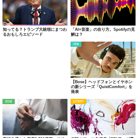
知ってる？トランプ大統領にまつわ
「AI×音楽」の在り方。Spotifyの見
るおもしろエピソード
解は？
ITEM
【Bose】ヘッドフォンとイヤホン
の新シリーズ「QuietComfort」を
発表
ISSUE
ACTIVITY