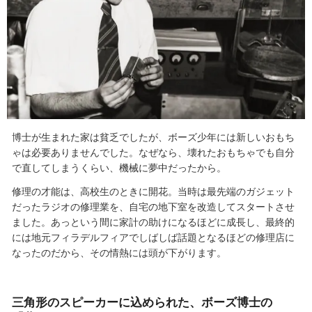
博士が生まれた家は貧乏でしたが、ボーズ少年には新しいおもち
ゃは必要ありませんでした。なぜなら、壊れたおもちゃでも自分
で直してしまうくらい、機械に夢中だったから。
修理の才能は、高校生のときに開花。当時は最先端のガジェット
だったラジオの修理業を、自宅の地下室を改造してスタートさせ
ました。あっという間に家計の助けになるほどに成長し、最終的
には地元フィラデルフィアでしばしば話題となるほどの修理店に
なったのだから、その情熱には頭が下がります。
三角形のスピーカーに込められた、ボーズ博士の