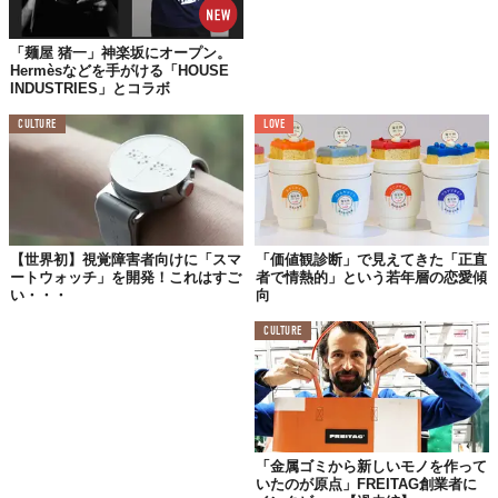
「麺屋 猪一」神楽坂にオープン。
Hermèsなどを手がける「HOUSE
INDUSTRIES」とコラボ
CULTURE
LOVE
【世界初】視覚障害者向けに「スマ
「価値観診断」で見えてきた「正直
ートウォッチ」を開発！これはすご
者で情熱的」という若年層の恋愛傾
い・・・
向
CULTURE
「金属ゴミから新しいモノを作って
いたのが原点」FREITAG創業者に