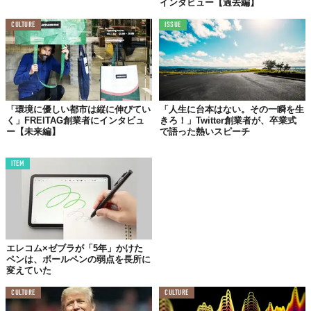
インタビュー【過去編】
CULTURE
ISSUE
「環境に優しい都市は縦に伸びてい
「人生に台本はない。その一瞬を生
く」FREITAG創業者にインタビュ
きろ！」Twitter創業者が、卒業式
ー【未来編】
で語った熱いスピーチ
ITEM
エレコム×ゼブラが「5年」かけた
ペンは、ボールペンの弱点を長所に
変えていた
CULTURE
CULTURE