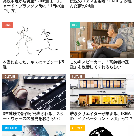
高校中退から資産5,700億円。リチ
伝説のフェス主催者「FRUE」が選
ャード・ブランソン氏の「1日の過
んだ夢の24曲
ごし方」
LOVE
ITEM
本当にあった、キスのエピソード5
このAIスピーカー、「高齢者の孤
選
独」を改善してくれるらしい……！
CULTURE
CULTURE
3年連続で新作が発表される、スタ
若きクリエイターが集まる、IKEA
ー・ウォーズの歴史をおさらい！
の「イノベーション・ラボ」って？
WELL-BEING
ACTIVITY