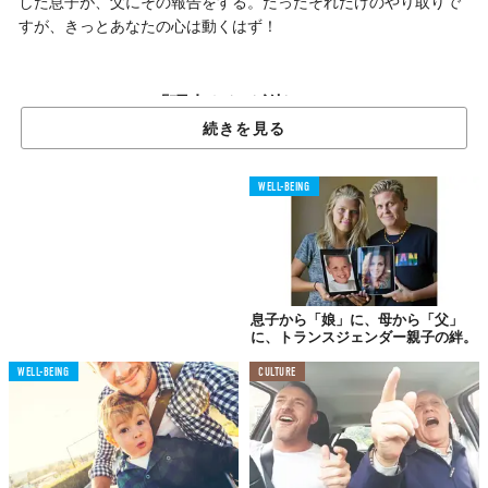
した息子が、父にその報告をする。たったそれだけのやり取りで
すが、きっとあなたの心は動くはず！
「理由もなく謝れ？」
困惑する息子、父の真意とは？
続きを見る
WELL-BEING
息子：親父、オレ結婚することにしたよ。
父：まず、私に謝りなさい。
息子：はぁ、なんでだよ？
父：いいから謝るんだ。
息子から「娘」に、母から「父」
息子：だから何のためだよ！オレが一体、何をしたって言
に、トランスジェンダー親子の絆。
うんだ？
父：いいから、ただ謝れ。
WELL-BEING
CULTURE
息子：何にもしてないのに、謝る理由がないだろ！
父：謝るんだ。
息子：いったい、何だっていうんだよ。
父：「ごめん」って言わないか！