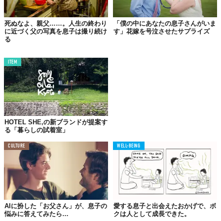
れます。もちろん、男性陣の賞賛コメントや、「“人生”における
場面を言っているのであって、必ずしも女性の前とは限らな
死ぬなよ、親父……。人生の終わり
「僕の中にあなたの息子さんがいま
い」。そんな意見もあったことも、付け加えておきます。
に近づく父の写真を息子は撮り続け
す」花嫁を号泣させたサプライズ
る
ITEM
あなたなら、どう解釈する？
HOTEL SHE,の新ブランドが提案す
る「暮らしの試着室」
CULTURE
WELL-BEING
AIに扮した「お父さん」が、息子の
愛する息子と出会えたおかげで、ボ
悩みに答えてみたら…
クは人として成長できた。