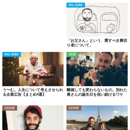
WELL-BEING
では、あなたなら、父親と息子の会話をどう受け止めるでしょ
う。父親が例えに出した“頭を下げる場面”その解釈いかんで、こ
の会話の妙味が変わってくる気がしませんか？
「お父さん」という、愛すべき裏切
その意味するところがどうであれ、人生の教訓をユーモア溢れる
り者について。
表現で息子に伝えた父。主観をどこに置き、どう捉えるか。賛否
両論あれど、このコンテンツが多くの人々を巻き込んで、結婚と
WELL-BEING
ISSUE
は？人生とは？親子とは？さらには、男女の向き合い方まで議論
させていることに、大きな意味があるのかもしれませんね。
Reference:
Bright Side
TABI LABO
う〜む。人生について考えさせられ
離婚しても変わらないもの。別れた
る企業広告【まとめ4選】
奥さんの誕生日を祝い続けるワケ
この世界は、もっと広いはずだ。
CULTURE
CULTURE