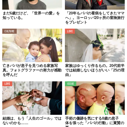
まだ6歳だけど、「世界一の愛」を
「20年もパパの看病をしてきたママ
知っている。
へ」。ヨーロッパ20ヶ所の冒険旅行
をプレゼント
CULTURE
LOVE
亡きパパが息子を見つめる家族写
家族はゆっくり作るもの。20代前半
真。フォトグラファーの努力が感動
では結婚しないほうがいい「25の理
を呼んだ
由」
LOVE
ISSUE
結婚は、もう「人生のゴール」では
手術の傷跡を気にする8歳の息子
ないのかも……
体を張った「パパの行動」に賞賛の