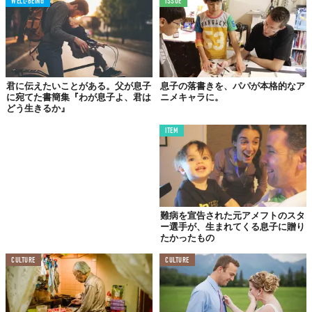
WELL-BEING
ISSUE
君に伝えたいことがある。父が息子
息子の落書きを、パパが本格的なア
に宛てた書簡集『わが息子よ、君は
ニメキャラに。
どう生きるか』
結婚前の息子と父親の会話。これが、フィクションなのか実際に
ITEM
どこかの親子の間で交わされたものか、定かではありません。
でも、2015年12月16日、米メディア「
Bright Side
」のFacebook
に投稿されるや、瞬く間にシェア（現在約98万シェア）されたこ
とは事実。多くの人の耳目を集めることとなりました。その注目
度の高さは、2.5万件を超えるコメント数からも察しがつくでしょ
難病を宣告された元アメフトのスタ
う。
ー選手が、生まれてくる息子に贈り
たかったもの
ところが、ジェンダーフリーと多文化主義を尊重するアメリ
CULTURE
CULTURE
カ、“ならでは”の反応と言えるのかもしれませんが、寄せられた
コメントの大半は女性からのものでした。
「謝ることで問題に目を向けないのはいかがなものか」「本質か
ら逃げる手段にすぎない」など、結構辛口な意見が多く見受けら