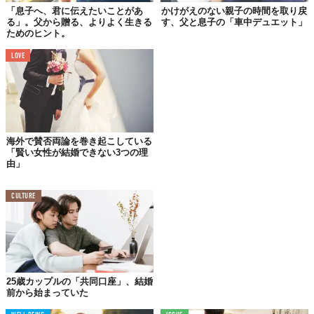
息子：頼むよ、親父。意味が分かんないよ！
「息子へ、君に伝えたいことがあ
かけがえのない親子の時間を取り戻
父：言うんだ…、ゴメンって。
る」。父から贈る、よりよく生きる
す、父と息子の「車中デュエット」
ためのヒント。
息子：親父…分かったよ。オレが悪かった…
LOVE
父：…よし！もう、お前に伝えることは何もない。人生に
はな、理由なんてなくたって、人に頭を下げなきゃいけな
い時がいくらでもある。その意味をお前がきちんと理解で
きているなら、反対する理由なんてどこにもないよ。
海外で賛否両論を巻き起こしている
「賢い女性が結婚できない3つの理
由」
1週間で2.5万コメント
CULTURE
アメリカで大論争に
25歳カップルの「共同口座」、結婚
前から始まっていた