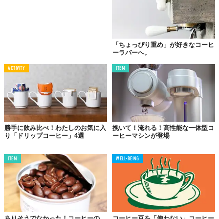
「ちょっぴり重め」が好きなコーヒ
ーラバーへ。
Licensed material used with permission by
HARIO株式会社
ACTIVITY
ITEM
TABI LABO
この世界は、もっと広いはずだ。
勝手に飲み比べ！わたしのお気に入
挽いて！淹れる！高性能な一体型コ
り「ドリップコーヒー」4選
ーヒーマシンが登場
ITEM
WELL-BEING
ありそうでなかった！コーヒーの
コーヒー豆を「使わない」コーヒー