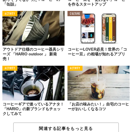
「缶詰」
を作るスタートアップ
ACTIVITY
CULTURE
アウトドア仕様のコーヒー器具シリ
コーヒーLOVER必見！世界の「コ
ーズ 「HARIO outdoor 」 新発
ーヒー豆」の相場が知れるアプリ
売！
ACTIVITY
ACTIVITY
コーヒーギアで迷っているアナタ！
「お店の味みたい！」自宅のコーヒ
「HARIO」の新ブランドもチェッ
ーがおいしくなるコツ
クしてみて
関連する記事をもっと見る