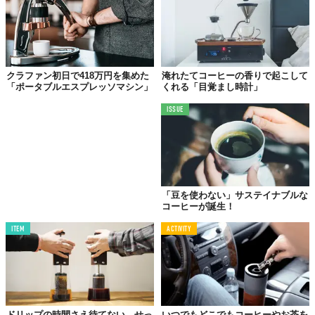
マイレシピモードでは、抽出時の温度（80〜96℃）、湯量
（270〜700ml：10ml単位）、湯を落とすスピード（時間：1秒単
位）を一から設定できます。自分が考えたハンドドリップレシピ
クラファン初日で418万円を集めた
淹れたてコーヒーの香りで起こして
の設定や、コーヒー豆に合わせた理想的な抽出を再現できるのが
「ポータブルエスプレッソマシン」
くれる「目覚まし時計」
最大の特徴。保存機能もあるので、好きなレシピを見つけたら保
存し、共有するのも楽しそうですよね。
ISSUE
「豆を使わない」サステイナブルな
コーヒーが誕生！
ITEM
ACTIVITY
ドリップの時間さえ待てない、せっ
いつでもどこでもコーヒーやお茶を