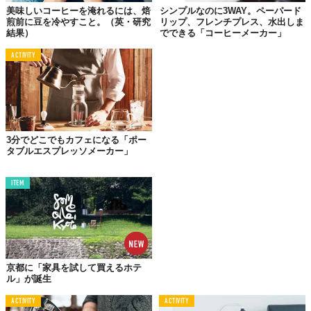
美味しいコーヒーを淹れるには、焙
シンプルなのに3WAY。ペーパード
煎前に豆を冷やすこと。（英・研究
リップ、フレンチプレス、水出しま
「オートモード」と「マイレシピモード」の2種類から、タッチパ
結果）
でできる「コーヒーメーカー」
ネルで簡単に選択が可能。手軽なオートモードでも「3つの温度・
ACTIVITY
2つのスピード」が選べるため、同じ豆であってもいろいろな味が
楽しめることに。Smart7は、湯温や注ぐスピードが変わると味も
変化する“柔軟さ”が持ち味なので、これこそが醍醐味と言えるで
しょう。
3分でどこでもカフェになる「ポー
タブルエスプレッソメーカー」
ITEM
京都に「家具を試して買えるホテ
ル」が誕生
ACTIVITY
ACTIVITY