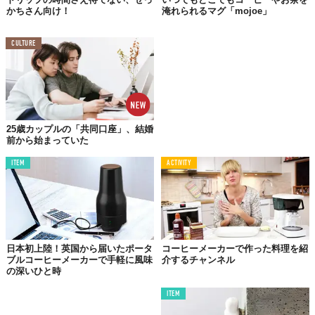
かちさん向け！
淹れられるマグ「mojoe」
CULTURE
価格は54,000円（税込）で、購入は
こちら
から。スペシャルレシ
25歳カップルの「共同口座」、結婚
ピの
サイト
も開設されており、実演やイベント情報はFacebookで
前から始まっていた
発信中
です。
ITEM
ACTIVITY
忙しい朝にはオートモードで。また、豆に合わせたドリップや新
しいレシピに挑戦したいときはマイレシピモードで。毎日の一杯
も特別な一杯も、ワクワクしながら新感覚のドリップをーー。
日本初上陸！英国から届いたポータ
コーヒーメーカーで作った料理を紹
ブルコーヒーメーカーで手軽に風味
介するチャンネル
の深いひと時
ITEM