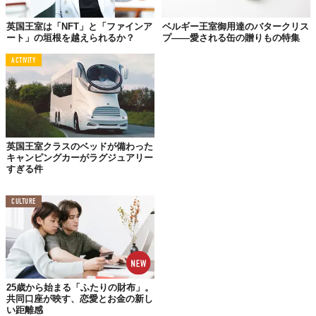
英国王室は「NFT」と「ファインア
ベルギー王室御用達のバタークリス
ート」の垣根を越えられるか？
プ――愛される缶の贈りもの特集
「D.R.HARRIS」は、高級店が建ち並ぶセントジェームズ通りに
ACTIVITY
200年以上も店を構えています。もちろん、ロンドンで最も古い
薬局のひとつ。
英国王室クラスのベッドが備わった
キャンピングカーがラグジュアリー
すぎる件
CULTURE
25歳から始まる「ふたりの財布」。
共同口座が映す、恋愛とお金の新し
い距離感