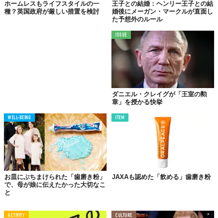
ホームレスもライフスタイルの一
王子との結婚：ヘンリー王子との結
種？英国政府が厳しい措置を検討
婚後にメーガン・マークルが直面し
ちなみに、同ブランドは他にも石鹸やコロン、エッセンシャルオ
た予想外のルール
イルなど、昔からの伝統的な製法で作られたアイテムを販売中。
ISSUE
英国紳士や淑女のようなワンランク上のライフスタイルは
ココ
で
手に入る！？
Licensed material used with permission by
ARIGATO GIVING
TABI LABO
ダニエル・クレイグが「王室の勲
この世界は、もっと広いはずだ。
章」を授かる快挙
WELL-BEING
ITEM
お皿にぶちまけられた「歯磨き粉」
JAXAも認めた「飲める」歯磨き粉
で、母が娘に伝えたかった大切なこ
と
ACTIVITY
CULTURE