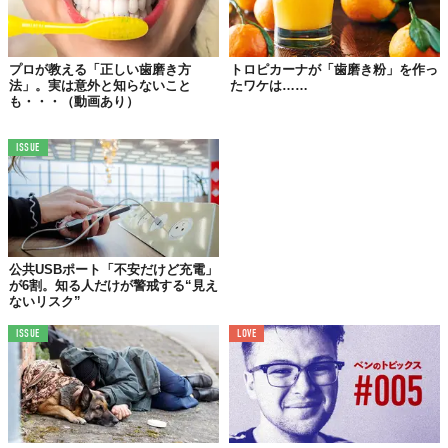
成分でできている模様。爽やかな香りが口の中をスッキリと保ち
口臭を防いでくれるのだとか。
プロが教える「正しい歯磨き方
トロピカーナが「歯磨き粉」を作っ
法」。実は意外と知らないこと
たワケは……
も・・・（動画あり）
ISSUE
公共USBポート「不安だけど充電」
が6割。知る人だけが警戒する“見え
ないリスク”
ISSUE
LOVE
時代を超えて愛されるこの歯磨き粉の価格は、税込2,808円。「毎
日使うものだからこそこだわりたい！」という気持ちをチクチク
と刺激しますよね。