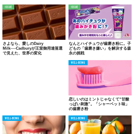
ISSUE
ISSUE
こちらが噂の歯磨き粉。箱、容器ともに洗練されたデザインで
す。これなら洗面所の雰囲気も少し上質なものになりそう！
さよなら、愛しのDairy
なんとハイチュウが歯磨き粉に。子
Milk──Cadburyが王室御用達落選
どもの「歯磨き嫌い」を解決する森
で見えた、世界の変化
永の挑戦
WELL-BEING
恋しいのはミントじゃなくて“甘酸
っぱい刺激”。「シャーベット味」
の歯磨き粉
WELL-BEING
WELL-BEING
フッ化物は含まれておらず、スペアミントが配合されたやさしい