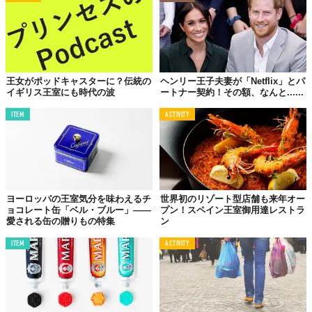
王女がポッドキャスターに？伝統の
ヘンリー王子夫妻が「Netflix」とパ
イギリス王室にも時代の波
ートナー契約！その額、なんと......
ITEM
ACTIVITY
ヨーロッパの王室気分を味わえるチ
世界初のリゾート型店舗も来年オー
ョコレート缶「ベル・ブルー」――
プン！スペイン王室御用達レストラ
愛される缶の贈りもの特集
ン
ITEM
ACTIVITY