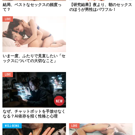
結局、ベストなセックスの頻度っ
【研究結果】夜より、朝のセックス
「
SAGE Journals
」によると、もっとも幸福度が高いとされた
て？
のほうが男性はパワフル！
人々に共通していたのは、週1回という回数。それ以下に減ると幸
LOVE
福度も下がる傾向がありましたが、増えたところで上がることは
ありませんでした。なお、調査対象にシングルの人々は含まれて
いません。
この回数を難しいと捉えるカップルもいれば、「とっかえひっか
えなら毎日ハッピーでしょ！」なんて答える男性も。回数だけで
いま一度、ふたりで見直したい「セ
なく質はどうなの？という疑問も浮かびますが、少なくとも週に1
ックスについての大切なこと」
回くらいはあったほうがいいのかもしれません。
Reference:
SAGE Journal
LOVE
TABI LABO
この世界は、もっと広いはずだ。
なぜ、チャットボットを手放せなく
なる？AI依存を招く性格と心理
WELL-BEING
LOVE