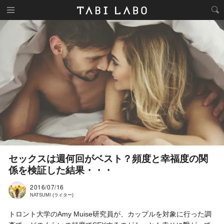
セックスは週何回がベスト？頻度と幸福度の関
係を検証した結果・・・
2016/07/16
NATSUMI (ライター)
トロント大学のAmy Muise研究員が、カップルを対象に行った調