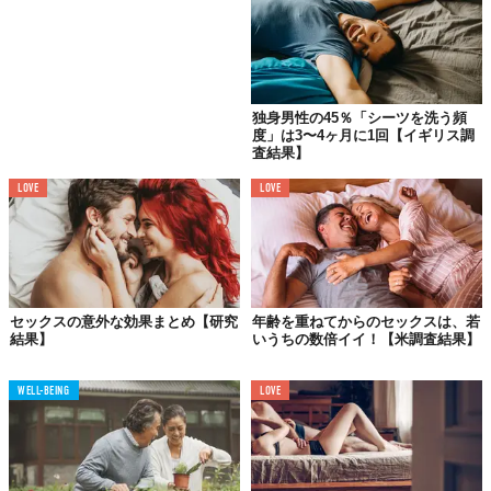
独身男性の45％「シーツを洗う頻
度」は3〜4ヶ月に1回【イギリス調
査結果】
LOVE
LOVE
セックスの意外な効果まとめ【研究
年齢を重ねてからのセックスは、若
結果】
いうちの数倍イイ！【米調査結果】
WELL-BEING
LOVE