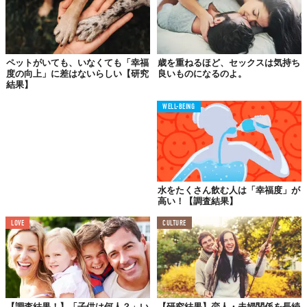
ペットがいても、いなくても「幸福
歳を重ねるほど、セックスは気持ち
度の向上」に差はないらしい【研究
良いものになるのよ。
結果】
WELL-BEING
水をたくさん飲む人は「幸福度」が
高い！【調査結果】
LOVE
CULTURE
【調査結果！】「子供は何人？」い
【研究結果】恋人・夫婦関係を長続