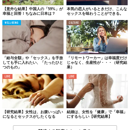
【意外な結果】中国人の「59%」が
本気の恋人がいるときだけ、こんな
幸福と回答！ちなみに日本は？
セックスを味わうことができる。
WELL-BEING
CULTURE
「給与全額」や「セックス」を手放
「リモートワーカー」は幸福度だけ
しても手に入れたい、「たったひと
じゃなく、生産性が・・・（研究結
つのもの」
果）
LOVE
LOVE
【研究結果】女性は、お腹いっぱい
結婚は、女性を「健康」で「幸福」
になるとセックスがしたくなる
にするらしい【研究結果】