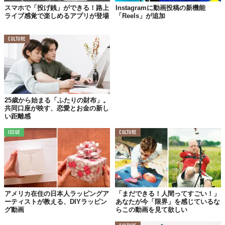
スマホで「投げ銭」ができる！路上
Instagramに動画投稿の新機能
ライブ感覚で楽しめるアプリが登場
「Reels」が追加
TABI LABO
この世界は、もっと広いはずだ。
CULTURE
25歳から始まる「ふたりの財布」。
共同口座が映す、恋愛とお金の新し
い距離感
ISSUE
CULTURE
アメリカ在住の日本人ラッピングア
「まだできる！人間ってすごい！」
ーティストが教える、DIYラッピン
あなたが今「限界」を感じているな
グ動画
らこの動画を見て欲しい