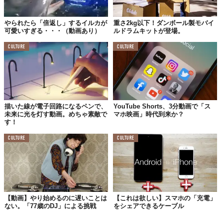
やられたら「倍返し」するイルカが
重さ2kg以下！ダンボール製モバイ
可愛いすぎる・・・（動画あり）
ルドラムキットが登場。
CULTURE
CULTURE
描いた線が電子回路になるペンで、
YouTube Shorts、3分動画で「ス
未来に光を灯す動画。めちゃ素敵で
マホ映画」時代到来か？
す！
CULTURE
CULTURE
【動画】やり始めるのに遅いことは
【これは欲しい】スマホの「充電」
ない。「77歳のDJ」による挑戦
をシェアできるケーブル