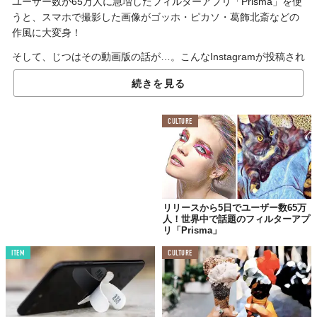
ユーザー数が65万人に急増したフィルターアプリ「Prisma」を使
うと、
スマホで撮影した画像がゴッホ・ピカソ・葛飾北斎などの
作風に大変身！
そして、じつはその動画版の話が…。こんなInstagramが投稿され
て話題になっています。
続きを見る
まるでミュージックビデオ！
CULTURE
リリースから5日でユーザー数65万
人！世界中で話題のフィルターアプ
リ「Prisma」
ITEM
CULTURE