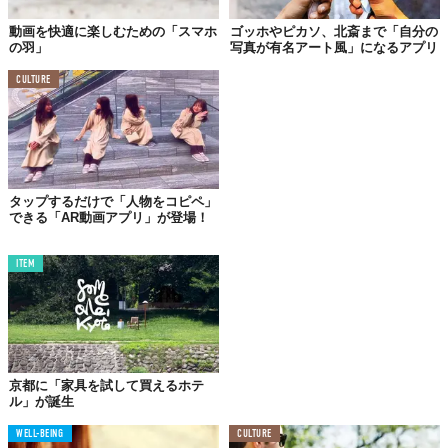
動画を快適に楽しむための「スマホ
ゴッホやピカソ、北斎まで「自分の
の羽」
写真が有名アート風」になるアプリ
CULTURE
屋上でパッドを叩き音楽を奏でる人物。見事にアート風の動画
に。音もちゃんと入っていてすごい世界観！早速試してみようー
ーと思ったら、どこにもそんな機能はない様子。
というのも、投稿したjunk-e-catさんは、動画をバラバラの画像に
タップするだけで「人物をコピペ」
分割し、手動で1枚ずつフィルターをかけていったのだとか！音は
できる「AR動画アプリ」が登場！
あとのせで合わせています。凄い労力…。
ITEM
とはいえ、ほんとにこんな機能があったら使ってみたいところ。
ご安心を。喜ばしいことに、その可能性は十分あるようです。
「Prisma」の動画フィルターは、
近日開発スタート？
京都に「家具を試して買えるホテ
ル」が誕生
WELL-BEING
CULTURE