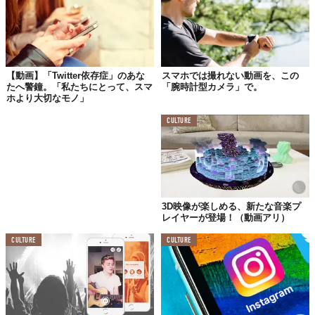
【動画】「Twitter依存症」のあな
スマホでは撮れない動画を、この
たへ警鐘。「私たちにとって、スマ
「腕時計型カメラ」で。
ホより大切なモノ」
CULTURE
上の動画はロシアのアプリ開発者がFacebookに投稿したもの。
Mashableは彼にコンタクトを取り、7月12日の記事で、すぐに動
画機能への開発が始まると伝えました。
3D映像が楽しめる、新たな音楽プ
ユーザーの間では、パノラマ写真との併用や、その他の画像加工
レイヤーが登場！（動画アリ）
アプリによる機能の掛けあわせも様々試されているところ。
CULTURE
CULTURE
もし動画版がでたら、アニメと実写の中間のような世界観で、シ
ョートフィルムっぽく動画を撮影してみる…なんてのも楽しいか
も。待ち遠しい！
Reference:
Mashable
,
Alexey Moiseenkov
Licensed material used with permission by
junk_e_cat