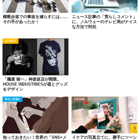
横断歩道での事故を減らすには……
ニュース記事の「荒らしコメント」
その手があったか！
に、ノルウェーのテレビ局がナイス
な方法で対抗
ACTIVITY
「麺屋 猪一」神楽坂店が開業。
HOUSE INDUSTRIESが器とグッズ
をデザイン
WELL-BEING
CULTURE
知っておきたい！世界の「SNS×メ
イケアの写真立てに、勝手にツーシ