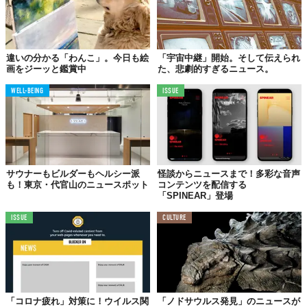
ザイン見たことない。
「BoredPanda」によると、旧社会主義の名残を受け、様々な文
化や宗教が交錯するヴィリニュスはアーティストのインスピレー
違いの分かる「わんこ」。今日も絵
「宇宙中継」開始。そして伝えられ
ションを喚起する街。彼の今回の作品も創造性に溢れており、あ
画をジーッと鑑賞中
た、悲劇的すぎるニュース。
りふれた日常を新しい形で見せてくれる。ちなみに、中央に描か
WELL-BEING
ISSUE
れたオオカミはこの街のシンボルなのだとか。
Reference:
BoredPanda
Licensed material used with permission by
Vieta
TABI LABO
この世界は、もっと広いはずだ。
サウナーもビルダーもヘルシー派
怪談からニュースまで！多彩な音声
も！東京・代官山のニュースポット
コンテンツを配信する
「SPINEAR」登場
ISSUE
CULTURE
「コロナ疲れ」対策に！ウイルス関
「ノドサウルス発見」のニュースが