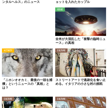
ンタルヘルス」のニュース
ョットを入れたカップル
ISSUE
完成。
全米が大混乱した「衝撃の臨時ニュ
ース」の真相
ACTIVITY
CULTURE
「ニホンオオカミ、最後の一頭を捕
ストリートアートで過疎化を食い止
獲」というニュースの「真相」と
める。イタリアの小さな村の挑戦
は？
CULTURE
CULTURE
車体に風景を描くことで、見事に
交差点で消えている。
こんなデ