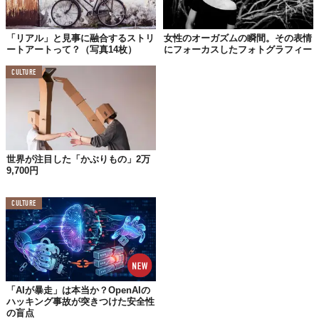
「リアル」と見事に融合するストリ
女性のオーガズムの瞬間。その表情
ートアートって？（写真14枚）
にフォーカスしたフォトグラフィー
CULTURE
そのトロリーバスはアーティストのLiudas Parulskisが手がけたも
の。現段階では上の通りなんの変哲もないデザインだが、ここか
ら様子が変貌していく。出来上がるのは、
風景に溶け込みすぎる
トロリーバスだ。
世界が注目した「かぶりもの」2万
9,700円
CULTURE
「AIが暴走」は本当か？OpenAIの
ハッキング事故が突きつけた安全性
の盲点