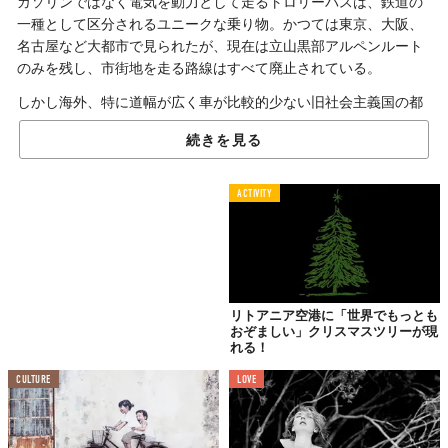
ガソリンではなく電気を動力として走るトロリーバスは、鉄道の
一種として区分されるユニークな乗り物。かつては東京、大阪、
名古屋など大都市で見られたが、現在は立山黒部アルペンルート
のみを残し、市街地を走る路線はすべて廃止されている。
しかし海外、特に道幅が広く車が比較的少ない旧社会主義国の都
市では、今なお現役バリバリ。ここリトアニアの首都ヴィリニュ
続きを見る
スでもそうだ。しかも、中には一風変わったデザインのものもあ
るらしい。
ACTIVITY
風景に「溶け込みすぎる」
リトアニア空港に「世界でもっとも
おぞましい」クリスマスツリーが現
れる！
CULTURE
LOVE