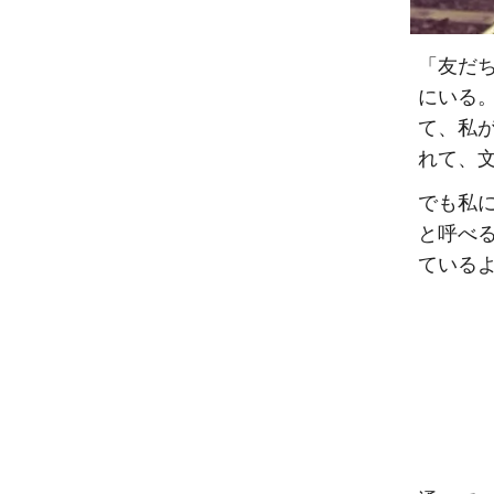
「友だ
にいる
て、私
れて、
でも私
と呼べ
ている