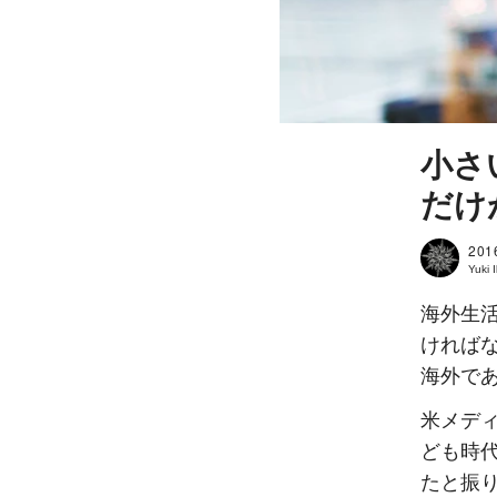
小さ
だけ
201
Yuki
海外生
ければ
海外で
米メデ
ども時
たと振