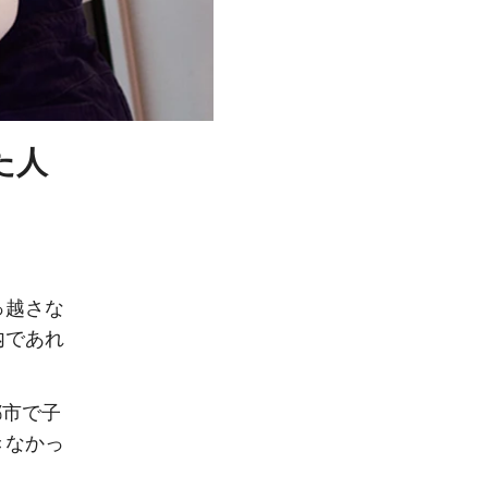
た人
っ越さな
内であれ
都市で子
きなかっ