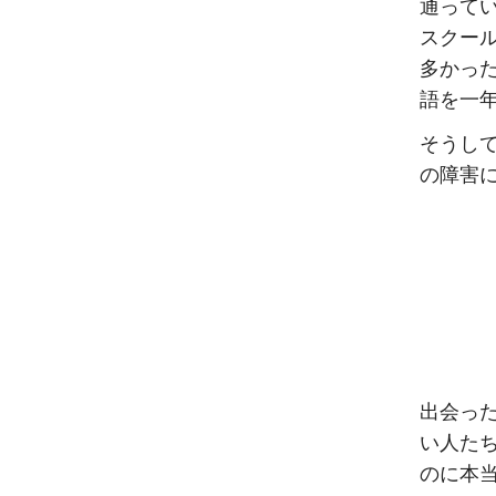
通って
スクー
多かっ
語を一
そうし
の障害
出会っ
い人た
のに本