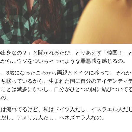
の出身なの？」と聞かれるたび、とりあえず「韓国！」
れから…ウソをついちゃったような罪悪感を感じるの。
ら、3歳になったころから両親とドイツに移って、それか
こち移っているから。生まれた国に自分のアイデンティ
ることは滅多にないし、自分がひとつの国に結びついて
いの。
血は流れてるけど、私はドイツ人だし、イスラエル人だ
人だし、アメリカ人だし、ベネズエラ人なの。