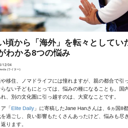
い頃から「海外」を転々としてい
がわかる8つの悩み
6/12/04
 Ikeda (ライター)
活や移住、ノマドライフには憧れますが、親の都合で引
ならない子どもにとっては、悩みの種になることも。国
あれ、別の文化圏に引っ越すのは、大変なことです。
ィア「
Elite Daily
」に寄稿したJane Hanさんは、6ヵ国8
代を過ごし、良い影響もたくさんあったけど、悩みも尽
り返ります。