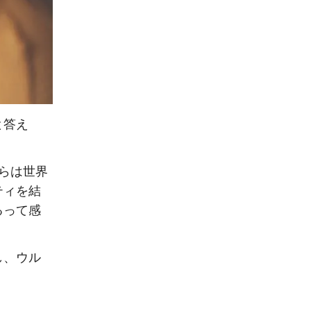
と答え
らは世界
ティを結
るって感
し、ウル