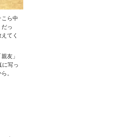
そこら中
。だっ
教えてく
「親友」
真に写っ
から。