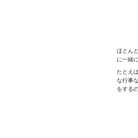
ほとん
に一緒
たとえ
な行事
をする