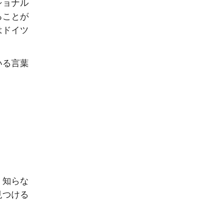
ショナル
ることが
はドイツ
いる言葉
、知らな
見つける