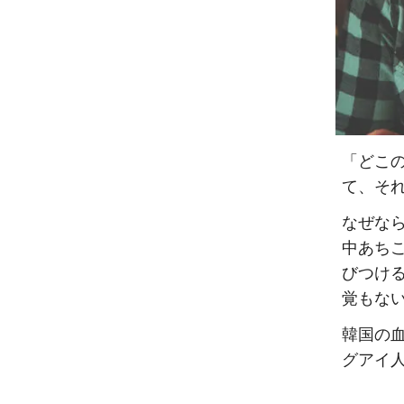
「どこ
て、そ
なぜな
中あち
びつけ
覚もな
韓国の
グアイ