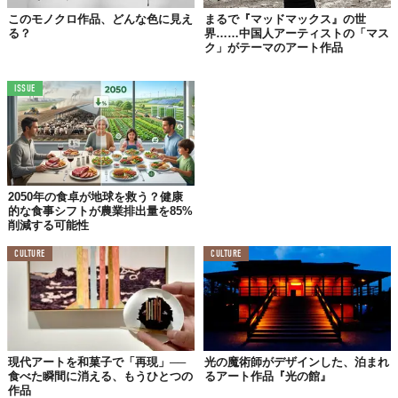
このモノクロ作品、どんな色に見え
まるで『マッドマックス』の世
る？
界……中国人アーティストの「マス
ク」がテーマのアート作品
ISSUE
2050年の食卓が地球を救う？健康
的な食事シフトが農業排出量を85%
削減する可能性
CULTURE
CULTURE
現代アートを和菓子で「再現」──
光の魔術師がデザインした、泊まれ
食べた瞬間に消える、もうひとつの
るアート作品『光の館』
作品