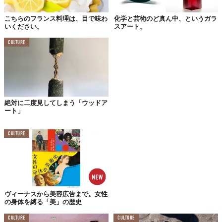
こちらのフランス料理は、目で味わ
化学と芸術のど真ん中、というガラ
いください。
スアート。
CULTURE
絶対に二度見してしまう「ウッドア
ート」
CULTURE
ヴィーナスから美容広告まで。女性
の身体を縛る「美」の歴史
では、ここからは
CULTURE
CULTURE