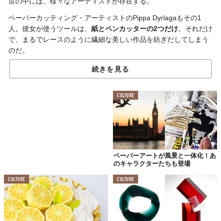
世の中には、様々なアーティストが存在する。
ペーパーカッティング・アーティストのPippa Dyrlagaもその1
人。彼女が使うツールは、
紙とペンカッターの2つだけ
。それだけ
で、まるでレースのように繊細な美しい作品を紡ぎだしてしまう
のだ。
モチーフとなっているのは、動物、自然、鳥、昆虫、彼女が住ん
続きを見る
でいる場所とのこと。こういった作品は、プロセスを見ること
で、よりそのスゴさが分かるもの。なので、まずはカッティング
CULTURE
の様子をチェックしてみよう。
目を奪われてしまう繊細さ
コレ、ちょっとでも誤ってしまったら、全部、パーだよね？近づ
ペーパーアートが風景と一体化！あ
くと、その繊細さがよく分かる。Pippaによると一作品を仕上げる
のキャラクターたちも登場
のに、数時間かかることもあるみたい。それにしても、気の遠く
CULTURE
CULTURE
なる作業だよなぁ。