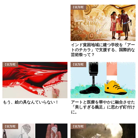
CULTURE
インド貧困地域に建つ学校を「アー
トのチカラ」で支援する、国際的な
芸術祭って？
CULTURE
CULTURE
もう、絵の具なんていらない！
アートと医療を華やかに融合させた
「美しすぎる義足」に思わず釘付け
に。
CULTURE
CULTURE