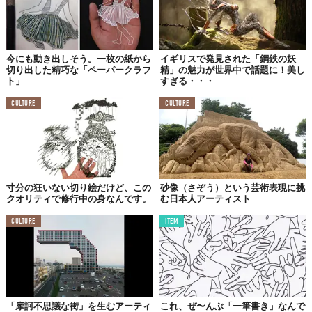
今にも動き出しそう。一枚の紙から
イギリスで発見された「鋼鉄の妖
切り出した精巧な「ペーパークラフ
精」の魅力が世界中で話題に！美し
ト」
すぎる・・・
CULTURE
CULTURE
寸分の狂いない切り絵だけど、この
砂像（さぞう）という芸術表現に挑
クオリティで修行中の身なんです。
む日本人アーティスト
CULTURE
ITEM
「摩訶不思議な街」を生むアーティ
これ、ぜ〜んぶ「一筆書き」なんで