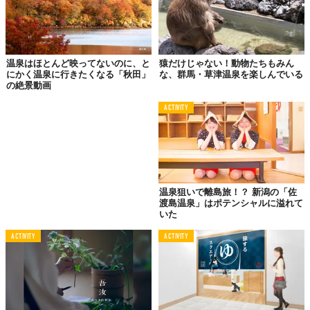
温泉はほとんど映ってないのに、と
猿だけじゃない！動物たちもみん
にかく温泉に行きたくなる「秋田」
な、群馬・草津温泉を楽しんでいる
の絶景動画
ACTIVITY
温泉狙いで離島旅！？ 新潟の「佐
渡島温泉」はポテンシャルに溢れて
いた
加賀藩の伝統行事「氷室開き」。
ACTIVITY
ACTIVITY
これは、冬の間に氷室に雪を貯蔵して作った天然氷を、徳川家へ
献上するために旧暦6月1日に氷を切り出すもので、現在ではこの
日に「氷室饅頭」という三色の酒饅頭を用意して、夏の訪れを祝
います。