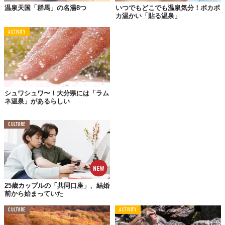
温泉天国「群馬」の名湯8つ
いつでもどこでも温泉気分！ポカポ
カ温かい「貼る温泉」
ACTIVITY
シュワシュワ〜！大分県には「ラム
ネ温泉」があるらしい
これは、伊豆地方の特産「ぐり茶」をシロップに使ったかき氷。
「ぐり茶」は、茶葉が丸まった姿に仕上がることに由来してい
CULTURE
て、渋みや苦味が抑えられているのが特徴です。国内でぐり茶を
生産している地域は少なく、中でも静岡県東部のぐり茶はお土産
として全国的にも有名。
25歳カップルの「共同口座」、結婚
02.
前から始まっていた
「氷室かき氷」
CULTURE
ACTIVITY
界 加賀（石川県・山代温泉）