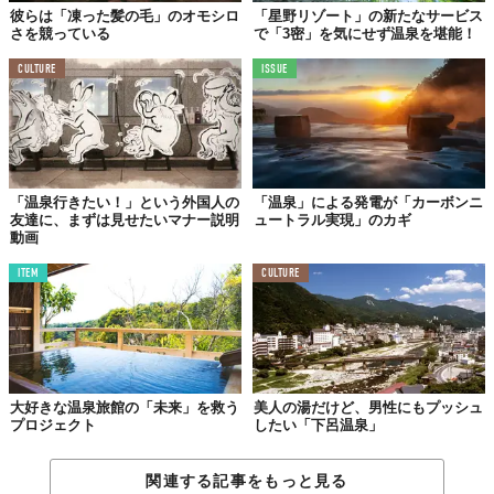
彼らは「凍った髪の毛」のオモシロ
「星野リゾート」の新たなサービス
さを競っている
で「3密」を気にせず温泉を堪能！
CULTURE
ISSUE
長野は、日本有数のワインの名産地。
この「ワインかき氷」のシロップには、信州のコンコードという
品種の葡萄で作ったワインを使用していて、上品な甘味が特徴
的。シロップを作る過程でアルコールが飛ぶので、お酒が苦手な
人でも安心して味わえますよ。
「温泉行きたい！」という外国人の
「温泉」による発電が「カーボンニ
友達に、まずは見せたいマナー説明
ュートラル実現」のカギ
動画
05.
ITEM
CULTURE
「煎茶シロップかき氷」
界 遠州（静岡県・舘山寺温泉）
大好きな温泉旅館の「未来」を救う
美人の湯だけど、男性にもプッシュ
プロジェクト
したい「下呂温泉」
関連する記事をもっと見る