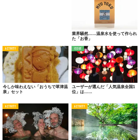
出雲の特産品である生姜。
この生姜の絞汁と砂糖を煮詰めたシロップを使ったかき氷は、甘
さのなかにもピリッとした辛さが残り、暑い夏にぴったりのスッ
キリ風味。
業界騒然……温泉水を使って作られ
た「お香」
04.
ACTIVITY
ISSUE
「ワインかき氷」
界 松本（長野県・浅間温泉）
今しか味わえない「おうちで草津温
ユーザーが選んだ「人気温泉全国1
泉」セット
位」は……
ACTIVITY
ACTIVITY