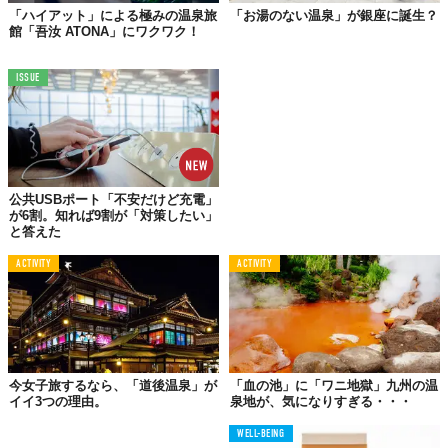
その氷室饅頭になぞらえた、3色の酒粕シロップかき氷がこちら。
「ハイアット」による極みの温泉旅
「お湯のない温泉」が銀座に誕生？
館「吾汝 ATONA」にワクワク！
03.
ISSUE
「生姜シロップかき氷」
界 出雲（島根県・玉造温泉）
公共USBポート「不安だけど充電」
が6割。知れば9割が「対策したい」
と答えた
ACTIVITY
ACTIVITY
今女子旅するなら、「道後温泉」が
「血の池」に「ワニ地獄」九州の温
イイ3つの理由。
泉地が、気になりすぎる・・・
WELL-BEING