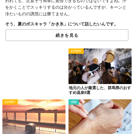
われても、正直そう簡単に覚悟できるものではないですよね。汗
をかくことでスッキリするのは分かっているんですが、キーンと
冷たいものの誘惑には勝てません。
そう、夏のボスキャラ「かき氷」について話したいんです。
たとえば、全国に展開する星野リゾートの温泉旅館ブランド
続きを見る
「界」には、地域の名産品を使った「ご当地かき氷」がありま
す。
ACTIVITY
かき氷のためだけにわざわざ温泉旅行へ行く、なんてのも最高じ
ゃないですか？
01.
地元の人が厳選した、群馬県のおす
「ぐり茶かき氷」
すめ温泉8選
界 伊東（静岡県・伊東温泉）
ACTIVITY
ITEM