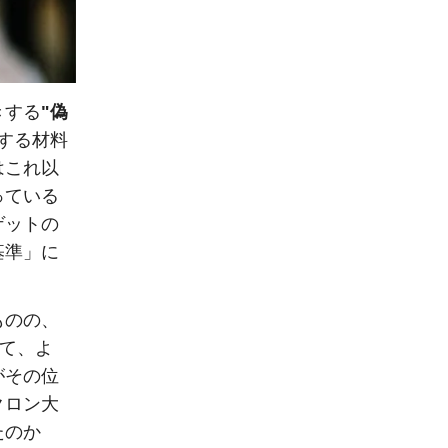
きする
"偽
する材料
はこれ以
っている
ゲットの
基準」に
ものの、
めて、よ
がその位
クロン大
たのか