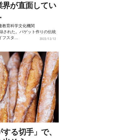
業界が直面してい
…
連教育科学文化機関
登録された。バゲット作りの伝統
スタ...
2022/12/12
がする切手」で、