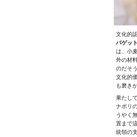
文化的
バゲット
は、小
外の材
のだそ
文化的
も磨き
果たし
ナポリ
うやく
置まで
統領の