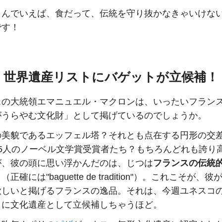
まんでいえば、食だって、伝統を守り抜かなきゃいけな
です！
世界遺産リストにバゲットが立候補！
スの大統領エマニュエル・マクロンは、いったいフラン
がうらやむ文化財」として掲げているのでしょうか。
の美貌であるエッフェル塔？それとも点在する円形の交
15人のノーベル文学賞受賞者たち？もちろんどれも誇り
が、彼の頭に思い浮かんだのは、じつは
フランスの伝統
」
（正確には"baguette de tradition"）。これこそが、
欲しいと掲げるフランスの逸品。それは、今週ユネスコ
トに文化遺産として立候補しちゃうほど。