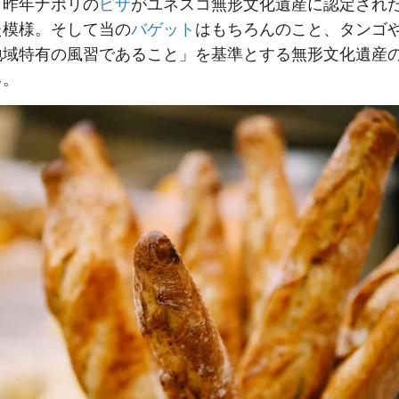
、昨年ナポリの
ピザ
がユネスコ無形文化遺産に認定され
た模様。そして当の
バゲット
はもちろんのこと、タンゴ
地域特有の風習であること」を基準とする無形文化遺産
る。