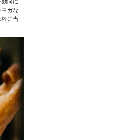
た動向に
やヨガな
の枠に当