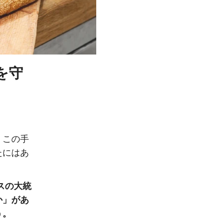
を守
、この手
たにはあ
スの大統
か」があ
う。