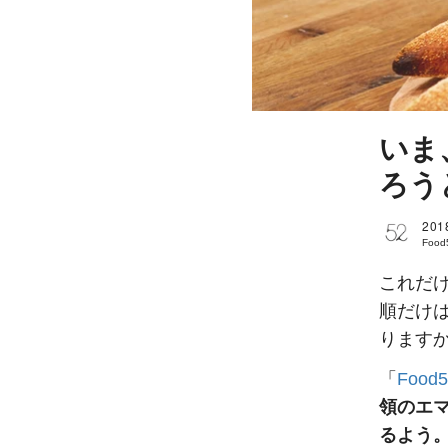
いま
ろう
201
Food
これだ
順だけ
ります
「
Food5
領のエ
るよう