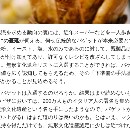
認識を求める動向の裏には、近年スーパーなどを一人歩
"の蔓延
が伺える。何せ伝統的なバゲットが本来必要と
麦粉、イースト、塩、水のみであるのに対して、既製品
料が付け加えてあり、許可なくレシピを改ざんしてしま
う。無形文化遺産リストに入選することができれば、バ
価値を広く認知してもらえるため、その「下準備の手法
がかかることが見込めるそう。
てバゲットは入選するのだろうか。結果はまだ読めない
のピザにおいては、200万人ものイタリア人の署名を集
無形文化遺産という名を手にしたようなので、バゲット
這い上がるにはまだ道のりは長いのかも。とはいえ、マ
支持を得ただけでも、無形文化遺産認定に少しは近づけ