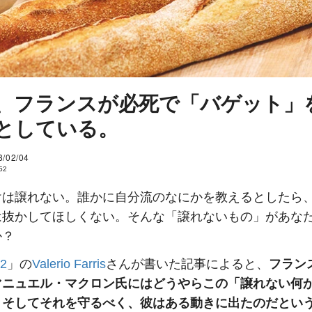
、フランスが必死で「バゲット」
としている。
8/02/04
52
けは譲れない。誰かに自分流のなにかを教えるとしたら
は抜かしてほしくない。そんな「譲れないもの」があな
か？
2
」の
Valerio Farris
さんが書いた記事によると、
フラン
マニュエル・マクロン氏にはどうやらこの「譲れない何
。そしてそれを守るべく、彼はある動きに出たのだとい