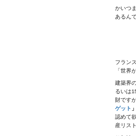
かいつ
あるん
フラン
「世界
建築界
るいは
財です
ゲット
認めて
産リス