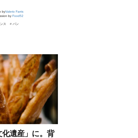
n by
Valerio Farris
ission by
Food52
ンス
#
パン
文化遺産」に。背