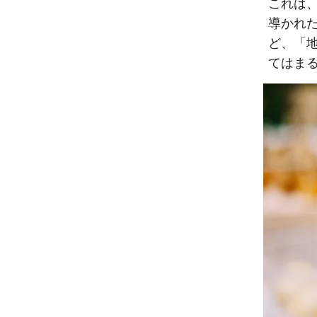
これは
導かれ
ど、「
てはま