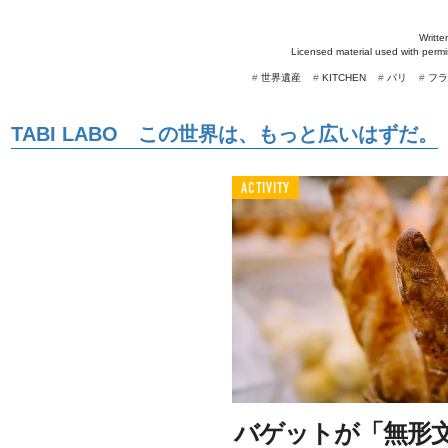
Writte
Licensed material used with perm
#
世界遺産
#
KITCHEN
#
パリ
#
フラ
TABI LABO この世界は、もっと広いはずだ。
ACTIVITY
バゲットが「無形