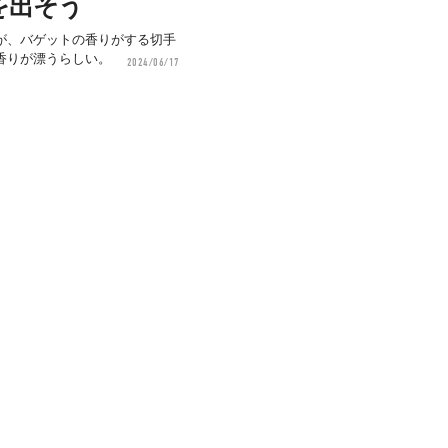
を出そう
）」が、バゲットの香りがする切手
香りが漂うらしい。
2024/06/17