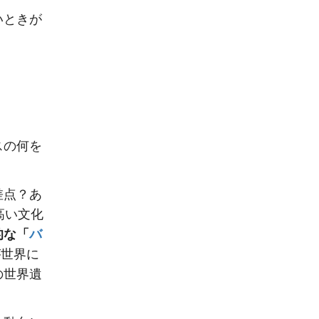
いときが
スの何を
差点？あ
高い文化
的な「
バ
彼が世界に
の世界遺