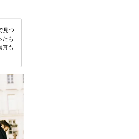
で見つ
ったも
写真も