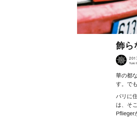
飾ら
201
Yuki
華の都
す。で
パリに
は、そこ
Pfli