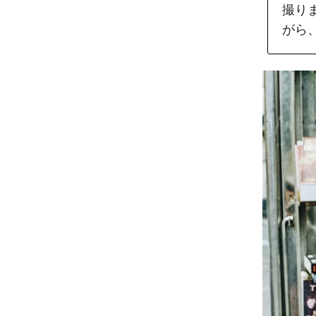
撮り
がら