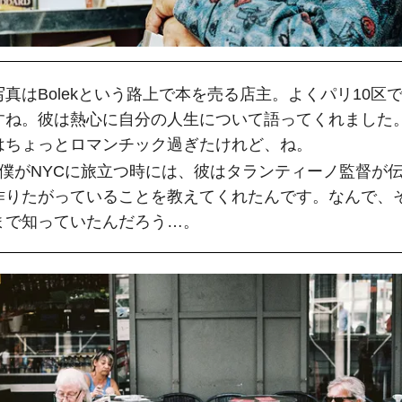
写真はBolekという路上で本を売る店主。よくパリ10区
すね。彼は熱心に自分の人生について語ってくれました
はちょっとロマンチック過ぎたけれど、ね。 
前僕がNYCに旅立つ時には、彼はタランティーノ監督が
作りたがっていることを教えてくれたんです。なんで、
まで知っていたんだろう…。