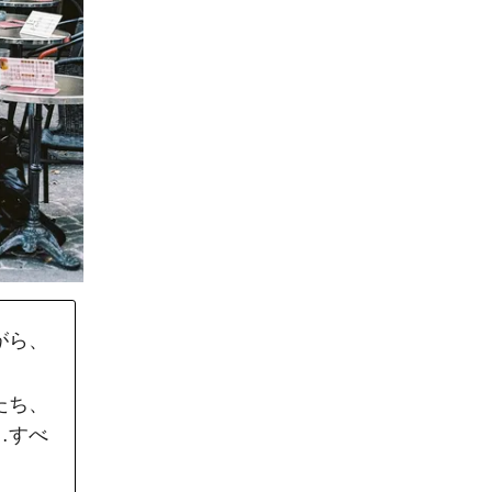
がら、
たち、
…すべ