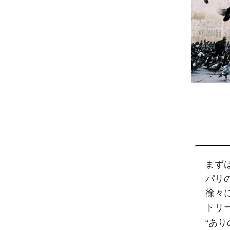
まず
パリ
徐々
トリ
“あ