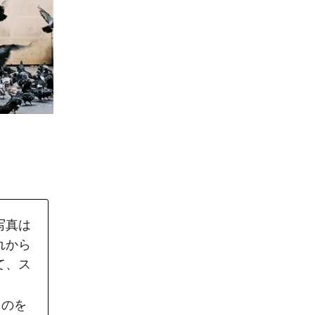
写真は
れから
て、ス
ものを