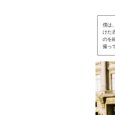
僕は
けた
のを
撮っ