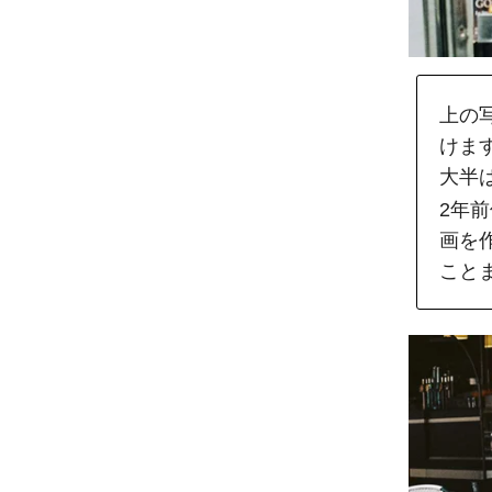
上の
けま
大半
2年
画を
こと