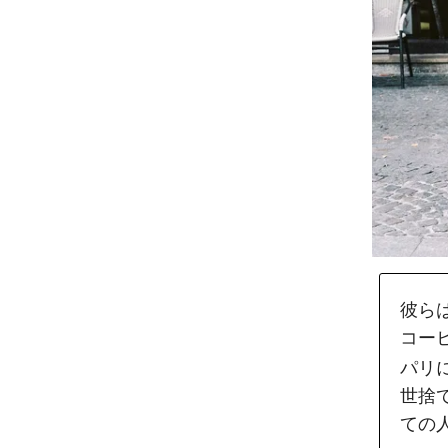
彼ら
コー
パリ
世捨
ての