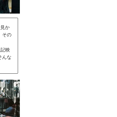
で見か
。その
伝記映
そんな